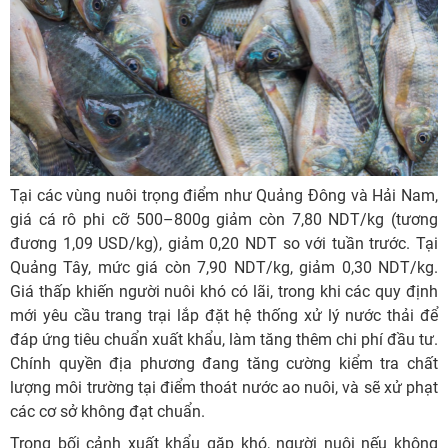
Tại các vùng nuôi trọng điểm như Quảng Đông và Hải Nam,
giá cá rô phi cỡ 500–800g giảm còn 7,80 NDT/kg (tương
đương 1,09 USD/kg), giảm 0,20 NDT so với tuần trước. Tại
Quảng Tây, mức giá còn 7,90 NDT/kg, giảm 0,30 NDT/kg.
Giá thấp khiến người nuôi khó có lãi, trong khi các quy định
mới yêu cầu trang trại lắp đặt hệ thống xử lý nước thải để
đáp ứng tiêu chuẩn xuất khẩu, làm tăng thêm chi phí đầu tư.
Chính quyền địa phương đang tăng cường kiểm tra chất
lượng môi trường tại điểm thoát nước ao nuôi, và sẽ xử phạt
các cơ sở không đạt chuẩn.
Trong bối cảnh xuất khẩu gặp khó, người nuôi nếu không