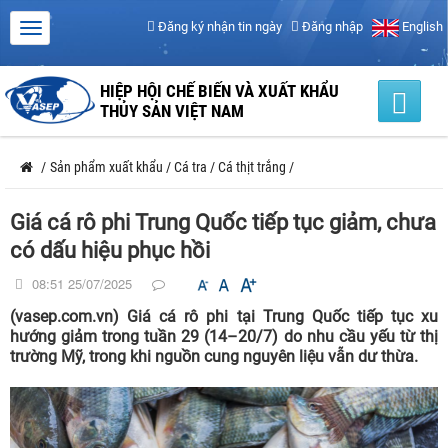
Đăng ký nhận tin ngày
Đăng nhập
English
HIỆP HỘI CHẾ BIẾN VÀ XUẤT KHẨU
THỦY SẢN VIỆT NAM
/
Sản phẩm xuất khẩu
/
Cá tra
/
Cá thịt trắng
/
Giá cá rô phi Trung Quốc tiếp tục giảm, chưa
có dấu hiệu phục hồi
08:51 25/07/2025
(vasep.com.vn) Giá cá rô phi tại Trung Quốc tiếp tục xu
hướng giảm trong tuần 29 (14–20/7) do nhu cầu yếu từ thị
trường Mỹ, trong khi nguồn cung nguyên liệu vẫn dư thừa.