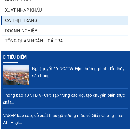
NGUYÊN LIỆU
XUẤT NHẬP KHẨU
Doanh nghiệp thủy sản cùng lúc đối mặt
nhiều áp lực
CÁ THỊT TRẮNG
DOANH NGHIỆP
TỔNG QUAN NGÀNH CÁ TRA
TIÊU ĐIỂM
Nghị quyết 20-NQ/TW: Định hướng phát triển thủy
sản trong...
Thông báo 407/TB-VPCP: Tập trung cao độ, tạo chuyển biến thực
chất...
VASEP báo cáo, đề xuất tháo gỡ vướng mắc về Giấy Chứng nhận
ATTP tại...