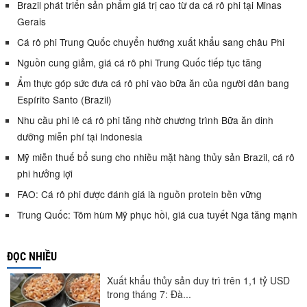
Brazil phát triển sản phẩm giá trị cao từ da cá rô phi tại Minas
Gerais
Cá rô phi Trung Quốc chuyển hướng xuất khẩu sang châu Phi
Nguồn cung giảm, giá cá rô phi Trung Quốc tiếp tục tăng
Ẩm thực góp sức đưa cá rô phi vào bữa ăn của người dân bang
Espírito Santo (Brazil)
Nhu cầu phi lê cá rô phi tăng nhờ chương trình Bữa ăn dinh
dưỡng miễn phí tại Indonesia
Mỹ miễn thuế bổ sung cho nhiều mặt hàng thủy sản Brazil, cá rô
phi hưởng lợi
FAO: Cá rô phi được đánh giá là nguồn protein bền vững
Trung Quốc: Tôm hùm Mỹ phục hồi, giá cua tuyết Nga tăng mạnh
ĐỌC NHIỀU
Xuất khẩu thủy sản duy trì trên 1,1 tỷ USD
trong tháng 7: Đà...