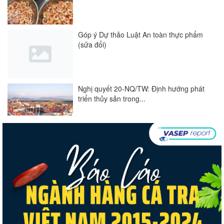
Góp ý Dự thảo Luật An toàn thực phẩm
(sửa đổi)
Nghị quyết 20-NQ/TW: Định hướng phát
triển thủy sản trong...
Thuế Mục 301 và bài toán thích ứng của
tôm Việt tại thị...
Nguồn cung giảm, giá cá rô phi Trung
Quốc tiếp tục tăng