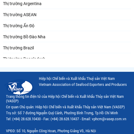
Thị trường Argentina
Thị trường ASEAN
Thị trường Ấn Độ
Thị trường Bồ Đào Nha
Thị trường Brazil
Thị trường Bangladesh
Thị trường Chile
Hiệp hội Chế biến và Xuất khẩu Thuỷ sản Việt Nam
Thị trường Canada
Vietnam Association of Seafood Exporters and Producers
Thị trường Ecuador
Trang thông tin điện tử của Hiệp hội Chế biến và Xuất khẩu Thủy sản Việt Nam
(VASEP)
Thị trường EU
Cơ quan Chủ quản: Hiệp hội Chế biến và Xuất khẩu Thủy sản Việt Nam (VASEP)
Trụ sở: Số 7 đường Nguyễn Quý Cảnh, Phường Bình Trưng, Tp.Hồ Chí Minh
Thị trường Indonesia
Tel: (+84) 28.628.10430 - Fax: (+84) 28.628.10437 - Email: vphcm@vasep.com.vn
Thị trường Mexico
VPĐD: Số 10, Nguyễn Công Hoan, Phường Giảng Võ, Hà Nội