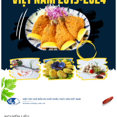
Điểm tin thủy sản thế giới ngày 3/8/2026
Trung Quốc tăng mạnh nhập khẩu mực,
trong khi nguồn cung...
Thông báo 407/TB-VPCP: Tập trung cao
độ, tạo chuyển biến...
Còn chưa đầy 3 tuần đến Vietfish 2026:
Sẵn sàng cho chuỗi...