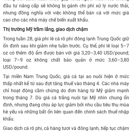
đầu tư nâng cấp sẽ không bị gánh chi phí xử lý nước thải,
nhưng đồng nghĩa với việc không thể bán cá với mức giá
cao cho các nhà máy chế biến xuất khẩu.
Thị trường Mỹ trầm lắng, giao dịch chậm
Trong tuần 28, giá phi lê cá rô phi đông lạnh Trung Quốc giữ
ổn định sau khi giảm nhẹ tuần trước. Cụ thể, phi lê loại 5–7
oz có thêm độ ẩm được bán với giá 3,20–3,40 USD/pound;
loại 7–9 oz không chất bảo quản ở mức 3,60–3,80
USD/pound.
Tại miền Nam Trung Quốc, giá cá tại ao nuôi hiện ở mức
thấp nhất kể từ sau đợt tăng thuế vào tháng 4. Các nhà máy
chỉ hoạt động cầm chừng do đơn hàng từ Mỹ giảm mạnh
trong tháng 7. Dù giá cá trắng nuôi tại Mỹ nhìn chung ổn
định, nhưng đang chịu áp lực giảm bởi nhu cầu tiêu thụ mùa
hè yếu và những bất ổn liên quan đến chính sách thuế nhập
khẩu.
Giao dịch cá rô phi, cả hàng tươi và đông lạnh, tiếp tục chậm