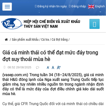
Đăng ký nhận tin ngày
Đăng nhập
English
HIỆP HỘI CHẾ BIẾN VÀ XUẤT KHẨU
THỦY SẢN VIỆT NAM
/
Sản phẩm xuất khẩu
/
Cá tra
/
Cá thịt trắng
/
Giá cá minh thái có thể đạt mức đáy trong
đợt suy thoái mùa hè
08:52 29/08/2025
(vasep.com.vn) Trong tuần 34 (18–24/8/2025), giá cá minh
thái H&G đông lạnh của Nga xuất sang Trung Quốc tiếp tục
giảm nhẹ, tuy nhiên nhiều nguồn tin trong ngành nhận định
đây có thể là mức đáy của đợt điều chỉnh giá kéo dài suốt
mùa hè.
Cụ thể, giá CFR Trung Quốc đối với cá minh thái có chiều dài