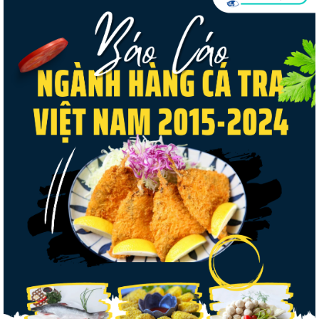
Góp ý Dự thảo Luật An toàn thực phẩm
(sửa đổi)
Thuế Mục 301 và bài toán thích ứng của
tôm Việt tại thị...
Nguồn cung giảm, giá cá rô phi Trung
Quốc tiếp tục tăng
Xuất khẩu cá tra sang CPTPP: Mở rộng cơ
hội cho hàng giá trị...
Xuất khẩu cá ngừ Việt Nam sang Canada