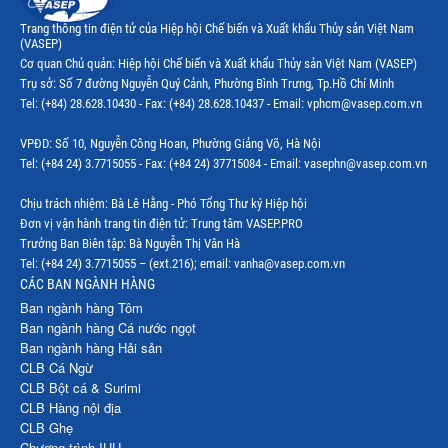
Thị trường Ecuador
Trang thông tin điện tử của Hiệp hội Chế biến và Xuất khẩu Thủy sản Việt Nam
(VASEP)
Thị trường EU
Cơ quan Chủ quản: Hiệp hội Chế biến và Xuất khẩu Thủy sản Việt Nam (VASEP)
Trụ sở: Số 7 đường Nguyễn Quý Cảnh, Phường Bình Trưng, Tp.Hồ Chí Minh
Thị trường Indonesia
Tel: (+84) 28.628.10430 - Fax: (+84) 28.628.10437 - Email: vphcm@vasep.com.vn
Thị trường Mexico
VPĐD: Số 10, Nguyễn Công Hoan, Phường Giảng Võ, Hà Nội
Thị trường Mỹ
Tel: (+84 24) 3.7715055 - Fax: (+84 24) 37715084 - Email: vasephn@vasep.com.vn
Thị trường Nga
Chịu trách nhiệm: Bà Lê Hằng - Phó Tổng Thư ký Hiệp hội
Đơn vị vận hành trang tin điện tử: Trung tâm VASEP.PRO
Thị trường Hàn Quốc
Trưởng Ban Biên tập: Bà Nguyễn Thị Vân Hà
Tel: (+84 24) 3.7715055 – (ext.216); email: vanha@vasep.com.vn
Thị trường Nhật Bản
CÁC BAN NGÀNH HÀNG
Ban ngành hàng Tôm
Thị trường Thái Lan
Ban ngành hàng Cá nước ngọt
Ban ngành hàng Hải sản
Thị trường Trung Quốc
CLB Cá Ngừ
Thị trường Philippines
CLB Bột cá & Surimi
CLB Hàng nội địa
Thị trường Tây Ban Nha
CLB Ghẹ
Chương trình IUU