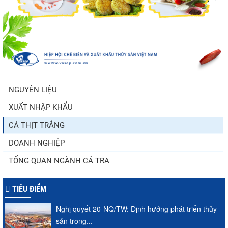
tăng nhẹ, áp lực mới...
Trung Quốc tăng mạnh nhập khẩu mực,
trong khi nguồn cung...
NGUYÊN LIỆU
XUẤT NHẬP KHẨU
Điểm tin thủy sản thế giới ngày 3/8/2026
CÁ THỊT TRẮNG
DOANH NGHIỆP
TỔNG QUAN NGÀNH CÁ TRA
TIÊU ĐIỂM
Nghị quyết 20-NQ/TW: Định hướng phát triển thủy
sản trong...