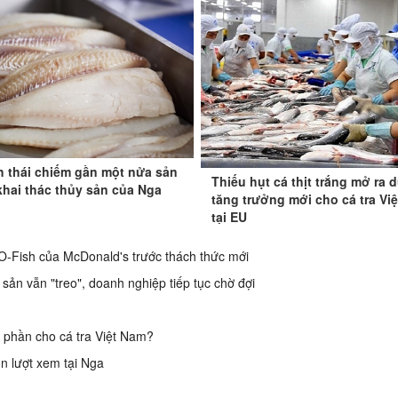
h thái chiếm gần một nửa sản
Thiếu hụt cá thịt trắng mở ra 
hai thác thủy sản của Nga
tăng trưởng mới cho cá tra Vi
tại EU
-O-Fish của McDonald's trước thách thức mới
ản vẫn "treo", doanh nghiệp tiếp tục chờ đợi
ị phần cho cá tra Việt Nam?
n lượt xem tại Nga