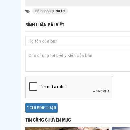
cá haddock Na Uy
BÌNH LUẬN BÀI VIẾT
GỬI BÌNH LUẬN
TIN CÙNG CHUYÊN MỤC