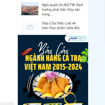
Nghị quyết 20-NQ/TW: Định
hướng phát triển thủy sản
trong...
Góp ý Dự thảo Luật An
toàn thực phẩm (sửa đổi)
Thuế Mục 301 và bài toán
thích ứng của tôm Việt tại
thị...
VASEP chào đón Công ty
Cổ phần Thương mại Sim
Ba gia nhập...
Nguồn cung giảm, giá cá rô
phi Trung Quốc tiếp tục
tăng
Nhập khẩu tôm của Mỹ
phục hồi trong tháng
5/2026