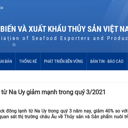
ịa
 BIẾN VÀ XUẤT KHẨU THỦY SẢN VIỆT N
iation of Seafood Exporters and Produ
ĂN BẢN
THỐNG KÊ
PHÁT TRIỂN BỀN VỮNG
BẢN TIN - BÁO CÁO
 từ Na Uy giảm mạnh trong quý 3/2021
ck đông lạnh từ Na Uy trong quý 3 năm nay, giảm 40% so với
 quan sát thị trường châu Âu về Thủy sản và Sản phẩm nuôi tr