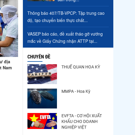
Thông báo 407/TB-VPCP: Tập trung cao
độ, tạo chuyển biến thực chất...
VASEP báo cáo, đề xuất tháo gỡ vướng
mắc về Giấy Chứng nhận ATTP tại...
CHUYÊN ĐỀ
dư địa
THUẾ QUAN HOA KỲ
ệt Nam
MMPA - Hoa Kỳ
EVFTA - CƠ HỘI XUẤT
KHẨU CHO DOANH
NGHIỆP VIỆT