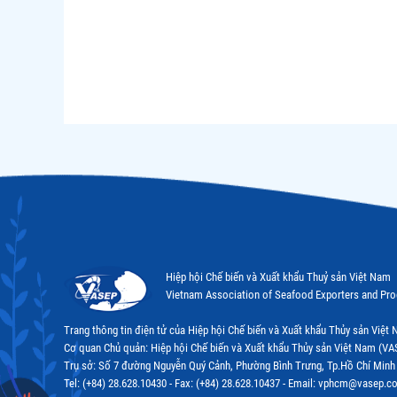
Hiệp hội Chế biến và Xuất khẩu Thuỷ sản Việt Nam
Vietnam Association of Seafood Exporters and Pr
Trang thông tin điện tử của Hiệp hội Chế biến và Xuất khẩu Thủy sản Việ
Cơ quan Chủ quản: Hiệp hội Chế biến và Xuất khẩu Thủy sản Việt Nam (VA
Trụ sở: Số 7 đường Nguyễn Quý Cảnh, Phường Bình Trưng, Tp.Hồ Chí Minh
Tel: (+84) 28.628.10430 - Fax: (+84) 28.628.10437 - Email: vphcm@vasep.c