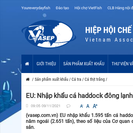
Youreverydayfish
Đào tạo
Hội chợ VietFish
CLB Hàng nội đ
HIỆP HỘI CHẾ
Vietnam Assoc
GIỚI THIỆU
SẢN PHẨM XUẤT KHẨU
THƯ VIỆN V
/
Sản phẩm xuất khẩu
/
Cá tra
/
Cá thịt trắng
/
EU: Nhập khẩu cá haddock đông lạnh
09:05 09/11/2021
(vasep.com.vn) EU nhập khẩu 1.595 tấn cá haddo
năm ngoái (2.651 tấn), theo số liệu của Cơ quan
sản.