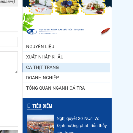
rentnews)
Trung Quốc tăng mạnh
nhập khẩu mực, trong khi
nguồn cung...
Điểm tin thủy sản thế giới
ngày 3/8/2026
NGUYÊN LIỆU
XUẤT NHẬP KHẨU
CÁ THỊT TRẮNG
DOANH NGHIỆP
TỔNG QUAN NGÀNH CÁ TRA
TIÊU ĐIỂM
Nghị quyết 20-NQ/TW:
Định hướng phát triển thủy
sản trong...