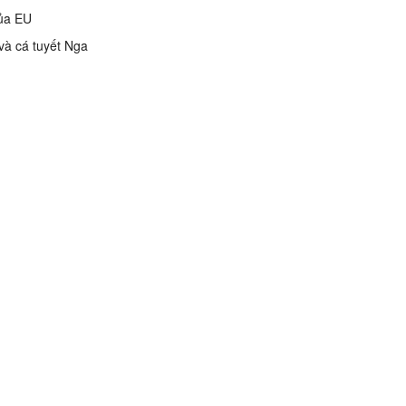
của EU
và cá tuyết Nga