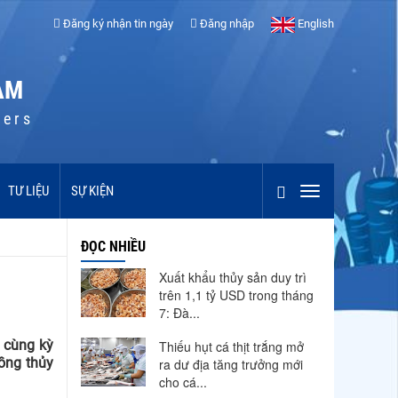
Đăng ký nhận tin ngày
Đăng nhập
English
AM
cers
TƯ LIỆU
SỰ KIỆN
ĐỌC NHIỀU
Xuất khẩu thủy sản duy trì
trên 1,1 tỷ USD trong tháng
7: Đà...
 cùng kỳ
Thiếu hụt cá thịt trắng mở
ồng thủy
ra dư địa tăng trưởng mới
cho cá...