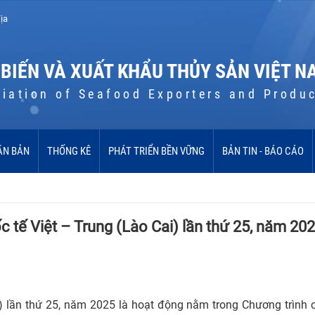
ịa
 BIẾN VÀ XUẤT KHẨU THỦY SẢN VIỆT N
iation of Seafood Exporters and Produ
ĂN BẢN
THỐNG KÊ
PHÁT TRIỂN BỀN VỮNG
BẢN TIN - BÁO CÁO
tế Việt – Trung (Lào Cai) lần thứ 25, năm 20
i) lần thứ 25, năm 2025 là hoạt động nằm trong Chương trình 