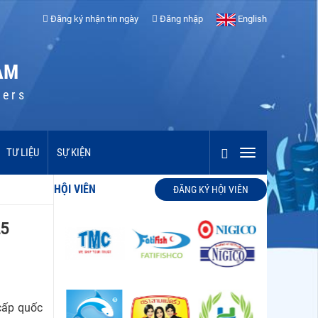
Đăng ký nhận tin ngày
Đăng nhập
English
AM
cers
TƯ LIỆU
SỰ KIỆN
HỘI VIÊN
ĐĂNG KÝ HỘI VIÊN
25
cấp quốc