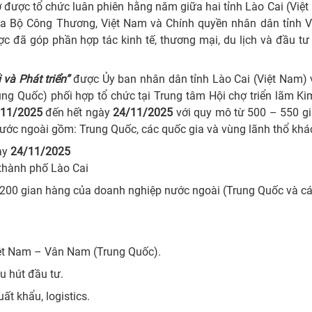
 được tổ chức luân phiên hằng năm giữa hai tỉnh Lào Cai (Việ
ữa Bộ Công Thương, Việt Nam và Chính quyền nhân dân tỉnh 
c đã góp phần hợp tác kinh tế, thương mại, du lịch và đầu tư
và Phát triển”
được Ủy ban nhân dân tỉnh Lào Cai (Việt Nam) 
g Quốc) phối hợp tổ chức tại Trung tâm Hội chợ triển lãm Ki
/11/2025
đến hết ngày
24/11/2025
với quy mô từ 500 – 550 gi
ước ngoài gồm: Trung Quốc, các quốc gia và vùng lãnh thổ khá
ày
24/11/2025
thành phố Lào Cai
 200 gian hàng của doanh nghiệp nước ngoài (Trung Quốc và c
iệt Nam – Vân Nam (Trung Quốc).
hu hút đầu tư.
ất khẩu, logistics.