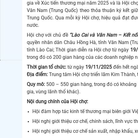
gia về Xúc tiến thương mại năm 2025 và là Hội chợ
Vân Nam (Trung Quốc) theo thỏa thuận ký kết gi
Trung Quốc. Qua mỗi kỳ Hội chợ, hiệu quả đạt đượ
nước.
Hội chợ với chủ đề
“Lào Cai và Vân Nam – Kết nối 
quyền nhân dân Châu Hồng Hà, tỉnh Vân Nam (Trun
tỉnh Lào Cai; Thời gian diễn ra Hội chợ từ ngày
19
trong đó có 200 gian hàng của các doanh nghiệp n
Thời gian tổ chức:
từ ngày
19/11/2025
đến hết ng
Địa điểm:
Trung tâm Hội chợ triển lãm Kim Thành, 
Quy mô:
500 – 550 gian hàng, trong đó có khoảng
gia, vùng lãnh thổ khác).
Nội dung chính của Hội chợ:
Hội đàm hợp tác kinh tế thương mại biên giới V
Hội nghị giới thiệu cơ chế, chính sách, lĩnh vực t
Hội nghị giới thiệu cơ chế sản xuất, nhập khẩu, xu