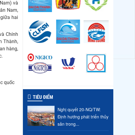
t Nam) và
Vân Nam,
 giữa hai
và Chính
m Thành,
an hàng,
c.
ác quốc
TIÊU ĐIỂM
Nghị quyết 20-NQ/TW:
Định hướng phát triển thủy
sản trong...