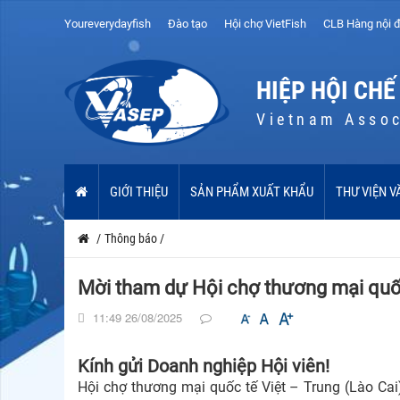
Youreverydayfish
Đào tạo
Hội chợ VietFish
CLB Hàng nội đ
HIỆP HỘI CHẾ
Vietnam Assoc
GIỚI THIỆU
SẢN PHẨM XUẤT KHẨU
THƯ VIỆN V
/
Thông báo
/
Mời tham dự Hội chợ thương mại quốc 
11:49 26/08/2025
Kính gửi Doanh nghiệp Hội viên!
Hội chợ thương mại quốc tế Việt – Trung (Lào Ca