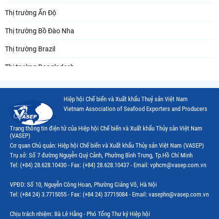
Thị trường Ấn Độ
Thị trường Bồ Đào Nha
Thị trường Brazil
Thị trường Bangladesh
Thị trường Chile
Hiệp hội Chế biến và Xuất khẩu Thuỷ sản Việt Nam
Thị trường Canada
Vietnam Association of Seafood Exporters and Producers
Thị trường Ecuador
Trang thông tin điện tử của Hiệp hội Chế biến và Xuất khẩu Thủy sản Việt Nam
(VASEP)
Thị trường EU
Cơ quan Chủ quản: Hiệp hội Chế biến và Xuất khẩu Thủy sản Việt Nam (VASEP)
Trụ sở: Số 7 đường Nguyễn Quý Cảnh, Phường Bình Trưng, Tp.Hồ Chí Minh
Thị trường Indonesia
Tel: (+84) 28.628.10430 - Fax: (+84) 28.628.10437 - Email: vphcm@vasep.com.vn
Thị trường Mexico
VPĐD: Số 10, Nguyễn Công Hoan, Phường Giảng Võ, Hà Nội
Thị trường Mỹ
Tel: (+84 24) 3.7715055 - Fax: (+84 24) 37715084 - Email: vasephn@vasep.com.vn
Thị trường Nga
Chịu trách nhiệm: Bà Lê Hằng - Phó Tổng Thư ký Hiệp hội