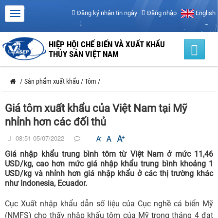
Đăng ký nhận tin ngày
Đăng nhập
English
HIỆP HỘI CHẾ BIẾN VÀ XUẤT KHẨU
THỦY SẢN VIỆT NAM
/
Sản phẩm xuất khẩu
/
Tôm
/
Giá tôm xuất khẩu của Việt Nam tại Mỹ
nhỉnh hơn các đối thủ
08:51 05/07/2022
Giá nhập khẩu trung bình tôm từ Việt Nam ở mức 11,46
USD/kg, cao hơn mức giá nhập khẩu trung bình khoảng 1
USD/kg và nhỉnh hơn giá nhập khẩu ở các thị trường khác
như Indonesia, Ecuador.
Cục Xuất nhập khẩu dẫn số liệu của Cục nghề cá biển Mỹ
(NMFS) cho thấy nhập khẩu tôm của Mỹ trong tháng 4 đạt