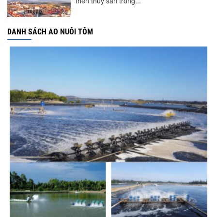
triển thủy sản trong...
DANH SÁCH AO NUÔI TÔM
Nguồn cung giảm, giá cá rô phi Trung
Quốc tiếp tục tăng
VASEP chào đón Công ty Cổ phần Thương
mại Sim Ba gia nhập...
Nhập khẩu tôm của Mỹ phục hồi trong
tháng 5/2026
Thuế Mục 301 và bài toán thích ứng của
tôm Việt tại thị...