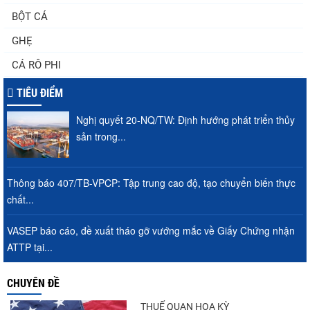
BỘT CÁ
GHẸ
CÁ RÔ PHI
TIÊU ĐIỂM
Nghị quyết 20-NQ/TW: Định hướng phát triển thủy
sản trong...
Thông báo 407/TB-VPCP: Tập trung cao độ, tạo chuyển biến thực
chất...
VASEP báo cáo, đề xuất tháo gỡ vướng mắc về Giấy Chứng nhận
ATTP tại...
CHUYÊN ĐỀ
THUẾ QUAN HOA KỲ