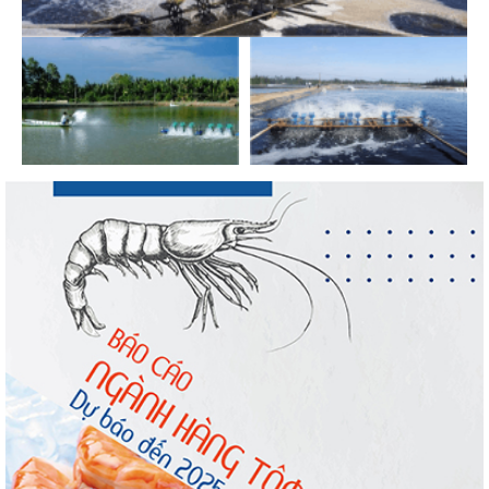
VASEP chào đón Công ty Cổ phần Thương
mại Sim Ba gia nhập...
Nguồn cung giảm, giá cá rô phi Trung
Quốc tiếp tục tăng
Nhập khẩu tôm của Mỹ phục hồi trong
tháng 5/2026
Trung Quốc tăng mạnh nhập khẩu mực,
trong khi nguồn cung...
Điểm tin thủy sản thế giới ngày 3/8/2026