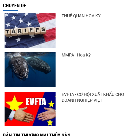
CHUYÊN ĐỀ
THUẾ QUAN HOA KỲ
MMPA - Hoa Kỳ
EVFTA - CƠ HỘI XUẤT KHẨU CHO
DOANH NGHIỆP VIỆT
BẢN TIN THƯƠNG MẠI THỦY SẢN