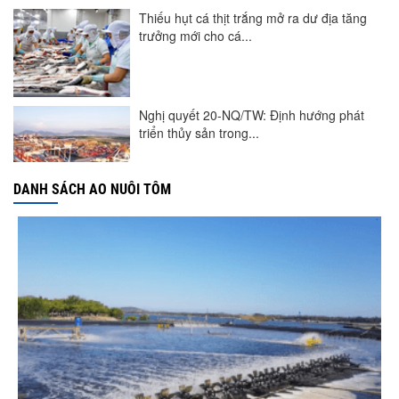
Thiếu hụt cá thịt trắng mở ra dư địa tăng
trưởng mới cho cá...
Nghị quyết 20-NQ/TW: Định hướng phát
triển thủy sản trong...
DANH SÁCH AO NUÔI TÔM
Góp ý Dự thảo Luật An toàn thực phẩm
(sửa đổi)
Thuế Mục 301 và bài toán thích ứng của
tôm Việt tại thị...