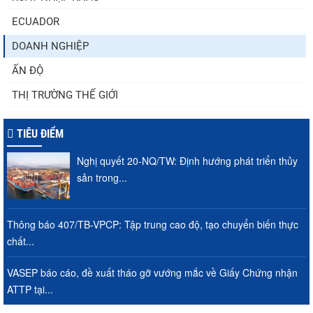
ECUADOR
DOANH NGHIỆP
ẤN ĐỘ
THỊ TRƯỜNG THẾ GIỚI
TIÊU ĐIỂM
Nghị quyết 20-NQ/TW: Định hướng phát triển thủy
sản trong...
Thông báo 407/TB-VPCP: Tập trung cao độ, tạo chuyển biến thực
chất...
VASEP báo cáo, đề xuất tháo gỡ vướng mắc về Giấy Chứng nhận
ATTP tại...