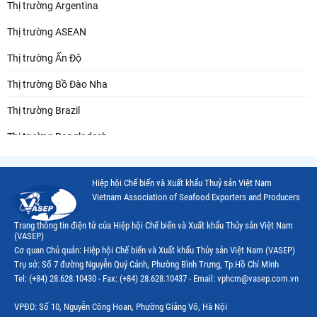
Thị trường Argentina
Thị trường ASEAN
Thị trường Ấn Độ
Thị trường Bồ Đào Nha
Thị trường Brazil
Thị trường Bangladesh
Thị trường Chile
Hiệp hội Chế biến và Xuất khẩu Thuỷ sản Việt Nam
Thị trường Canada
Vietnam Association of Seafood Exporters and Producers
Thị trường Ecuador
Trang thông tin điện tử của Hiệp hội Chế biến và Xuất khẩu Thủy sản Việt Nam
(VASEP)
Thị trường EU
Cơ quan Chủ quản: Hiệp hội Chế biến và Xuất khẩu Thủy sản Việt Nam (VASEP)
Trụ sở: Số 7 đường Nguyễn Quý Cảnh, Phường Bình Trưng, Tp.Hồ Chí Minh
Thị trường Indonesia
Tel: (+84) 28.628.10430 - Fax: (+84) 28.628.10437 - Email: vphcm@vasep.com.vn
Thị trường Mexico
VPĐD: Số 10, Nguyễn Công Hoan, Phường Giảng Võ, Hà Nội