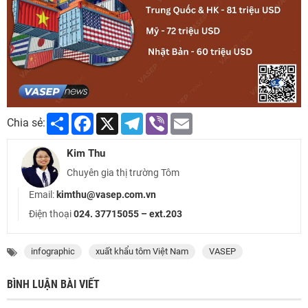
Share
Facebook
X
Telegram
Viber
Email
Chia sẻ:
Kim Thu
Chuyên gia thị trường Tôm
Email:
kimthu@vasep.com.vn
Điện thoại
024. 37715055 – ext.203
infographic
xuất khẩu tôm Việt Nam
VASEP
BÌNH LUẬN BÀI VIẾT