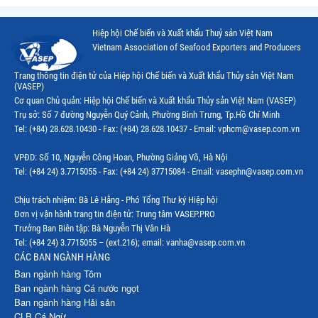
Thị trường Chile
Hiệp hội Chế biến và Xuất khẩu Thuỷ sản Việt Nam
Thị trường Canada
Vietnam Association of Seafood Exporters and Producers
Thị trường Ecuador
Trang thông tin điện tử của Hiệp hội Chế biến và Xuất khẩu Thủy sản Việt Nam
(VASEP)
Thị trường EU
Cơ quan Chủ quản: Hiệp hội Chế biến và Xuất khẩu Thủy sản Việt Nam (VASEP)
Trụ sở: Số 7 đường Nguyễn Quý Cảnh, Phường Bình Trưng, Tp.Hồ Chí Minh
Thị trường Indonesia
Tel: (+84) 28.628.10430 - Fax: (+84) 28.628.10437 - Email: vphcm@vasep.com.vn
Thị trường Mexico
VPĐD: Số 10, Nguyễn Công Hoan, Phường Giảng Võ, Hà Nội
Thị trường Mỹ
Tel: (+84 24) 3.7715055 - Fax: (+84 24) 37715084 - Email: vasephn@vasep.com.vn
Thị trường Nga
Chịu trách nhiệm: Bà Lê Hằng - Phó Tổng Thư ký Hiệp hội
Đơn vị vận hành trang tin điện tử: Trung tâm VASEP.PRO
Thị trường Hàn Quốc
Trưởng Ban Biên tập: Bà Nguyễn Thị Vân Hà
Tel: (+84 24) 3.7715055 – (ext.216); email: vanha@vasep.com.vn
Thị trường Nhật Bản
CÁC BAN NGÀNH HÀNG
Ban ngành hàng Tôm
Thị trường Thái Lan
Ban ngành hàng Cá nước ngọt
Ban ngành hàng Hải sản
Thị trường Trung Quốc
CLB Cá Ngừ