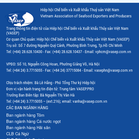
Thị trường Chile
Hiệp hội Chế biến và Xuất khẩu Thuỷ sản Việt Nam
Thị trường Canada
Vietnam Association of Seafood Exporters and Producers
Thị trường Ecuador
Trang thông tin điện tử của Hiệp hội Chế biến và Xuất khẩu Thủy sản Việt Nam
(VASEP)
Thị trường EU
Cơ quan Chủ quản: Hiệp hội Chế biến và Xuất khẩu Thủy sản Việt Nam (VASEP)
Trụ sở: Số 7 đường Nguyễn Quý Cảnh, Phường Bình Trưng, Tp.Hồ Chí Minh
Thị trường Indonesia
Tel: (+84) 28.628.10430 - Fax: (+84) 28.628.10437 - Email: vphcm@vasep.com.vn
Thị trường Mexico
VPĐD: Số 10, Nguyễn Công Hoan, Phường Giảng Võ, Hà Nội
Thị trường Mỹ
Tel: (+84 24) 3.7715055 - Fax: (+84 24) 37715084 - Email: vasephn@vasep.com.vn
Thị trường Nga
Chịu trách nhiệm: Bà Lê Hằng - Phó Tổng Thư ký Hiệp hội
Đơn vị vận hành trang tin điện tử: Trung tâm VASEP.PRO
Thị trường Hàn Quốc
Trưởng Ban Biên tập: Bà Nguyễn Thị Vân Hà
Tel: (+84 24) 3.7715055 – (ext.216); email: vanha@vasep.com.vn
Thị trường Nhật Bản
CÁC BAN NGÀNH HÀNG
Ban ngành hàng Tôm
Thị trường Thái Lan
Ban ngành hàng Cá nước ngọt
Ban ngành hàng Hải sản
Thị trường Trung Quốc
CLB Cá Ngừ
Thị trường Philippines