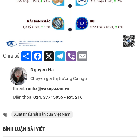
Share
Facebook
X
Telegram
Viber
Email
Chia sẻ:
Nguyễn Hà
Chuyên gia thị trường Cá ngừ
Email:
vanha@vasep.com.vn
Điện thoại
024. 37715055 - ext. 216
Xuất khẩu hải sản của Việt Nam
BÌNH LUẬN BÀI VIẾT