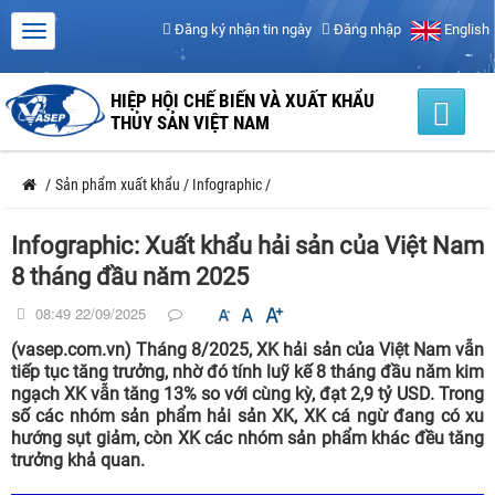
Đăng ký nhận tin ngày
Đăng nhập
English
HIỆP HỘI CHẾ BIẾN VÀ XUẤT KHẨU
THỦY SẢN VIỆT NAM
/
Sản phẩm xuất khẩu
/
Infographic
/
Infographic: Xuất khẩu hải sản của Việt Nam
8 tháng đầu năm 2025
08:49 22/09/2025
(vasep.com.vn) Tháng 8/2025, XK hải sản của Việt Nam vẫn
tiếp tục tăng trưởng, nhờ đó tính luỹ kế 8 tháng đầu năm kim
ngạch XK vẫn tăng 13% so với cùng kỳ, đạt 2,9 tỷ USD. Trong
số các nhóm sản phẩm hải sản XK, XK cá ngừ đang có xu
hướng sụt giảm, còn XK các nhóm sản phẩm khác đều tăng
trưởng khả quan.