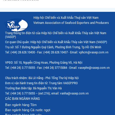
Thị trường Bangladesh
Thị trường Chile
Hiệp hội Chế biến và Xuất khẩu Thuỷ sản Việt Nam
Thị trường Canada
Vietnam Association of Seafood Exporters and Producers
Thị trường Ecuador
Trang thông tin điện tử của Hiệp hội Chế biến và Xuất khẩu Thủy sản Việt Nam
(VASEP)
Thị trường EU
Cơ quan Chủ quản: Hiệp hội Chế biến và Xuất khẩu Thủy sản Việt Nam (VASEP)
Trụ sở: Số 7 đường Nguyễn Quý Cảnh, Phường Bình Trưng, Tp.Hồ Chí Minh
Thị trường Indonesia
Tel: (+84) 28.628.10430 - Fax: (+84) 28.628.10437 - Email: vphcm@vasep.com.vn
Thị trường Mexico
VPĐD: Số 10, Nguyễn Công Hoan, Phường Giảng Võ, Hà Nội
Thị trường Mỹ
Tel: (+84 24) 3.7715055 - Fax: (+84 24) 37715084 - Email: vasephn@vasep.com.vn
Thị trường Nga
Chịu trách nhiệm: Bà Lê Hằng - Phó Tổng Thư ký Hiệp hội
Đơn vị vận hành trang tin điện tử: Trung tâm VASEP.PRO
Thị trường Hàn Quốc
Trưởng Ban Biên tập: Bà Nguyễn Thị Vân Hà
Tel: (+84 24) 3.7715055 – (ext.216); email: vanha@vasep.com.vn
Thị trường Nhật Bản
CÁC BAN NGÀNH HÀNG
Ban ngành hàng Tôm
Thị trường Thái Lan
Ban ngành hàng Cá nước ngọt
Ban ngành hàng Hải sản
Thị trường Trung Quốc