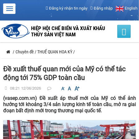
Đăng ký nhận tin ngày
Đăng nhập
English
HIỆP HỘI CHẾ BIẾN VÀ XUẤT KHẨU
THỦY SẢN VIỆT NAM
/
Chuyên đề
/
THUẾ QUAN HOA KỲ
/
Đề xuất thuế quan mới của Mỹ có thể tác
động tới 75% GDP toàn cầu
08:21 12/06/2026
(vasep.com.vn) Đề xuất áp thuế mới của Mỹ có thể ảnh
hưởng tới khoảng 3/4 sản lượng kinh tế toàn cầu, mở ra giai
đoạn bất định mới trong thương mại quốc tế.