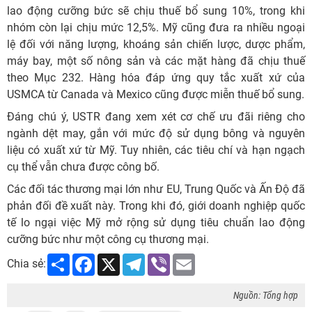
lao động cưỡng bức sẽ chịu thuế bổ sung 10%, trong khi
nhóm còn lại chịu mức 12,5%. Mỹ cũng đưa ra nhiều ngoại
lệ đối với năng lượng, khoáng sản chiến lược, dược phẩm,
máy bay, một số nông sản và các mặt hàng đã chịu thuế
theo Mục 232. Hàng hóa đáp ứng quy tắc xuất xứ của
USMCA từ Canada và Mexico cũng được miễn thuế bổ sung.
Đáng chú ý, USTR đang xem xét cơ chế ưu đãi riêng cho
ngành dệt may, gắn với mức độ sử dụng bông và nguyên
liệu có xuất xứ từ Mỹ. Tuy nhiên, các tiêu chí và hạn ngạch
cụ thể vẫn chưa được công bố.
Các đối tác thương mại lớn như EU, Trung Quốc và Ấn Độ đã
phản đối đề xuất này. Trong khi đó, giới doanh nghiệp quốc
tế lo ngại việc Mỹ mở rộng sử dụng tiêu chuẩn lao động
cưỡng bức như một công cụ thương mại.
Share
Facebook
X
Telegram
Viber
Email
Chia sẻ:
Nguồn: Tổng hợp