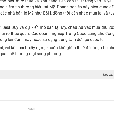
cho biết mức thuế và khả năng tiếp cận thị trường vẫn là yếu
ng niềm tin thương hiệu tại Mỹ. Doanh nghiệp này hiện cung cấp
 các nhà bán lẻ Mỹ như B&H, đồng thời cân nhắc mua lại và t
i Best Buy và dự kiến mở bán tại Mỹ, châu Âu vào mùa thu 20
 rủi ro thuế quan. Các doanh nghiệp Trung Quốc cũng chủ động
 dùng lên đám mây hoặc sử dụng trung tâm dữ liệu quốc tế.
 thoại, với kế hoạch xây dựng khuôn khổ giảm thuế đối ứng cho 
ịnh quan hệ thương mại song phương.
Nguồn: 