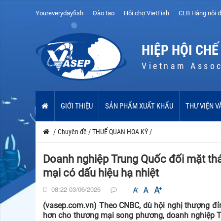
Youreverydayfish
Đào tạo
Hội chợ VietFish
CLB Hàng nội đ
HIỆP HỘI CHẾ
Vietnam Assoc
GIỚI THIỆU
SẢN PHẨM XUẤT KHẨU
THƯ VIỆN V
/
Chuyên đề
/
THUẾ QUAN HOA KỲ
/
Doanh nghiệp Trung Quốc đối mặt thá
mại có dấu hiệu hạ nhiệt
08:22 03/06/2026
(vasep.com.vn) Theo CNBC, dù hội nghị thượng đỉ
hơn cho thương mại song phương, doanh nghiệp Tru