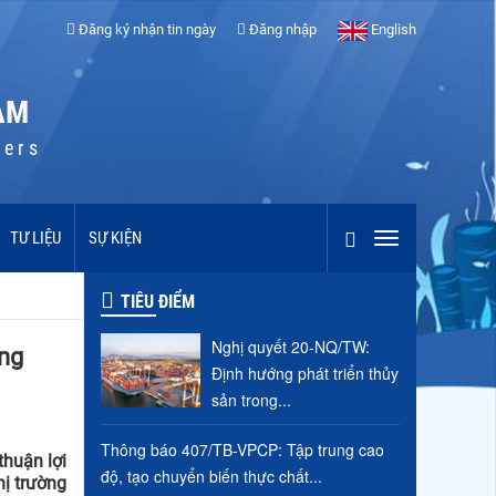
Đăng ký nhận tin ngày
Đăng nhập
English
AM
cers
TƯ LIỆU
SỰ KIỆN
TIÊU ĐIỂM
Nghị quyết 20-NQ/TW:
ơng
Định hướng phát triển thủy
sản trong...
Thông báo 407/TB-VPCP: Tập trung cao
huận lợi
độ, tạo chuyển biến thực chất...
hị trường