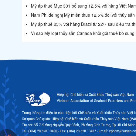
Mỹ áp thuế Mục 301 bổ sung 12,5% với hàng Việt Nam
Nam Phi đề nghị Mỹ miễn thuế 12,5% đối với thủy sản
Mỹ áp thuế 25% với hàng Brazil từ 22/7 sau điều tra t
Vì sao Mỹ loại thủy sản Canada khỏi gói thuế bổ sun
Hiệp hội Chế biến và Xuất khẩu Thuỷ sản Việt Nam
Vietnam Association of Seafood Exporters and Pr
Trang thông tin điện tử của Hiệp hội Chế biến và Xuất khẩu Thủy sản Việ
Cơ quan Chủ quản: Hiệp hội Chế biến và Xuất khẩu Thủy sản Việt Nam (VA
Trụ sở: Số 7 đường Nguyễn Quý Cảnh, Phường Bình Trưng, Tp.Hồ Chí Minh
Tel: (+84) 28.628.10430 - Fax: (+84) 28.628.10437 - Email: vphcm@vasep.c