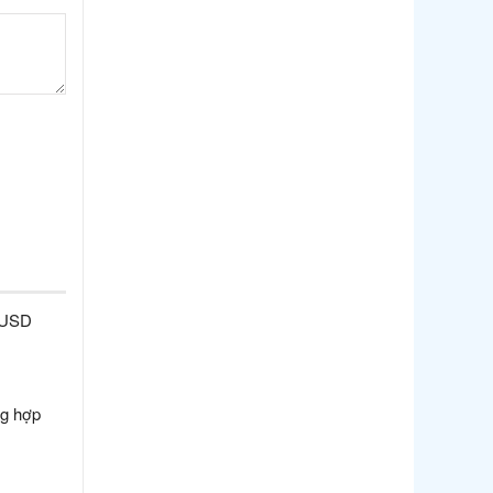
Thị trường Philippines
Thị trường Tây Ban Nha
Thị trường thủy sản khác
Thị trường thủy sản thế giới
ỷ USD
ng hợp