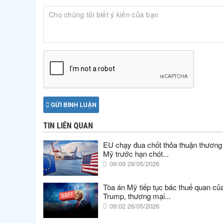
GỬI BÌNH LUẬN
TIN LIÊN QUAN
EU chạy đua chốt thỏa thuận thương
Mỹ trước hạn chót...
09:09 28/05/2026
Tòa án Mỹ tiếp tục bác thuế quan củ
Trump, thương mại...
09:02 26/05/2026