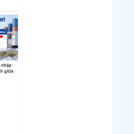
h nhập
nh giữa