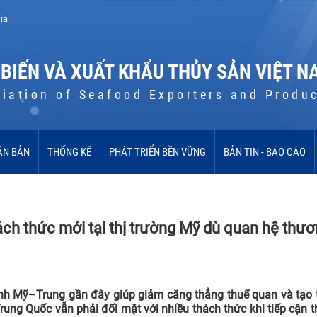
ịa
 BIẾN VÀ XUẤT KHẨU THỦY SẢN VIỆT N
iation of Seafood Exporters and Produ
ĂN BẢN
THỐNG KÊ
PHÁT TRIỂN BỀN VỮNG
BẢN TIN - BÁO CÁO
ch thức mới tại thị trường Mỹ dù quan hệ thư
nh Mỹ–Trung gần đây giúp giảm căng thẳng thuế quan và tạo t
ng Quốc vẫn phải đối mặt với nhiều thách thức khi tiếp cận t