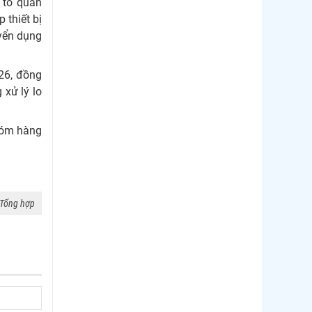
 tố quan
 thiết bị
Thị trường Chile
uyển dụng
Thị trường Canada
Thị trường Ecuador
26, đồng
 xử lý lo
Thị trường EU
Thị trường Indonesia
nhóm hàng
Thị trường Mexico
Thị trường Mỹ
Thị trường Nga
Tổng hợp
Thị trường Hàn Quốc
Thị trường Nhật Bản
Thị trường Thái Lan
Thị trường Trung Quốc