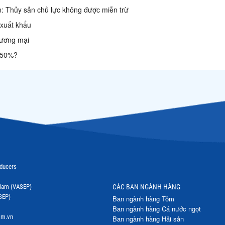
: Thủy sản chủ lực không được miễn trừ
 xuất khẩu
hương mại
g 50%?
oducers
t Nam (VASEP)
CÁC BAN NGÀNH HÀNG
SEP)
Ban ngành hàng Tôm
Ban ngành hàng Cá nước ngọt
om.vn
Ban ngành hàng Hải sản