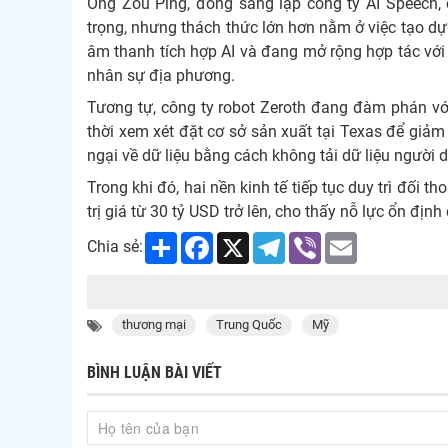
Ông Zou Ping, đồng sáng lập công ty AI Speech, 
trọng, nhưng thách thức lớn hơn nằm ở việc tạo dự
âm thanh tích hợp AI và đang mở rộng hợp tác với
nhân sự địa phương.
Tương tự, công ty robot Zeroth đang đàm phán vớ
thời xem xét đặt cơ sở sản xuất tại Texas để giảm
ngại về dữ liệu bằng cách không tải dữ liệu người
Trong khi đó, hai nền kinh tế tiếp tục duy trì đối
trị giá từ 30 tỷ USD trở lên, cho thấy nỗ lực ổn đ
Share
Facebook
X
Telegram
Viber
Email
Chia sẻ:
thương mại
Trung Quốc
Mỹ
BÌNH LUẬN BÀI VIẾT