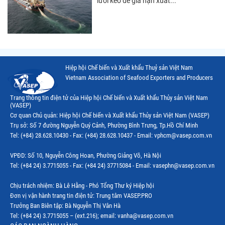
lưới kéo để gia hạn xuất...
Thị trường Việt Nam
Hiệp hội Chế biến và Xuất khẩu Thuỷ sản Việt Nam
Vietnam Association of Seafood Exporters and Producers
Trang thông tin điện tử của Hiệp hội Chế biến và Xuất khẩu Thủy sản Việt Nam
(VASEP)
Cơ quan Chủ quản: Hiệp hội Chế biến và Xuất khẩu Thủy sản Việt Nam (VASEP)
Trụ sở: Số 7 đường Nguyễn Quý Cảnh, Phường Bình Trưng, Tp.Hồ Chí Minh
Tel: (+84) 28.628.10430 - Fax: (+84) 28.628.10437 - Email: vphcm@vasep.com.vn
VPĐD: Số 10, Nguyễn Công Hoan, Phường Giảng Võ, Hà Nội
Tel: (+84 24) 3.7715055 - Fax: (+84 24) 37715084 - Email: vasephn@vasep.com.vn
Chịu trách nhiệm: Bà Lê Hằng - Phó Tổng Thư ký Hiệp hội
Đơn vị vận hành trang tin điện tử: Trung tâm VASEP.PRO
Trưởng Ban Biên tập: Bà Nguyễn Thị Vân Hà
Tel: (+84 24) 3.7715055 – (ext.216); email: vanha@vasep.com.vn