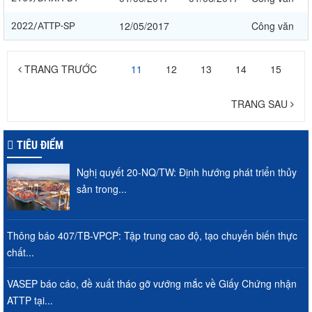
12/05/2017
Công văn
2022/ATTP-SP
TRANG TRƯỚC
11
12
13
14
15
TRANG SAU
TIÊU ĐIỂM
Nghị quyết 20-NQ/TW: Định hướng phát triển thủy
sản trong...
Thông báo 407/TB-VPCP: Tập trung cao độ, tạo chuyển biến thực
chất...
VASEP báo cáo, đề xuất tháo gỡ vướng mắc về Giấy Chứng nhận
ATTP tại...