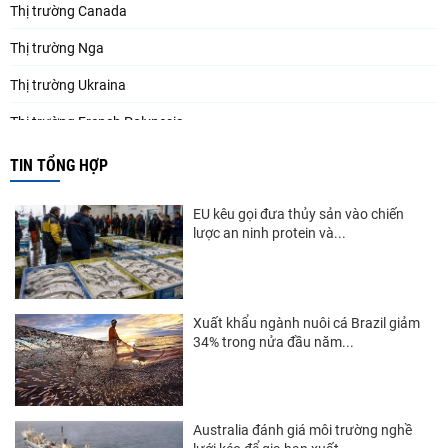
Thị trường Canada
Thị trường Nga
Thị trường Ukraina
Thị trường French Polynesia
Thị trường Trung Quốc
TIN TỔNG HỢP
Thị trường Papua New Guinea
EU kêu gọi đưa thủy sản vào chiến
Thị trường New Zealand
lược an ninh protein và...
Thị trường Đài Loan
Thị trường Hàn Quốc
Xuất khẩu ngành nuôi cá Brazil giảm
34% trong nửa đầu năm...
Thị trường Mỹ
Thị trường EU
Thị trường Nhật Bản
Australia đánh giá môi trường nghề