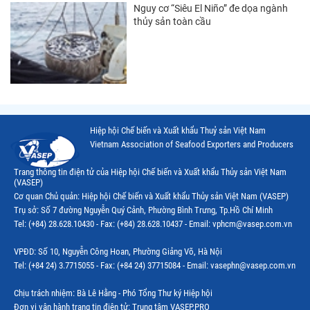
Nguy cơ “Siêu El Niño” đe dọa ngành
thủy sản toàn cầu
Hiệp hội Chế biến và Xuất khẩu Thuỷ sản Việt Nam
Vietnam Association of Seafood Exporters and Producers
Trang thông tin điện tử của Hiệp hội Chế biến và Xuất khẩu Thủy sản Việt Nam
(VASEP)
Cơ quan Chủ quản: Hiệp hội Chế biến và Xuất khẩu Thủy sản Việt Nam (VASEP)
Trụ sở: Số 7 đường Nguyễn Quý Cảnh, Phường Bình Trưng, Tp.Hồ Chí Minh
Tel: (+84) 28.628.10430 - Fax: (+84) 28.628.10437 - Email: vphcm@vasep.com.vn
VPĐD: Số 10, Nguyễn Công Hoan, Phường Giảng Võ, Hà Nội
Tel: (+84 24) 3.7715055 - Fax: (+84 24) 37715084 - Email: vasephn@vasep.com.vn
Chịu trách nhiệm: Bà Lê Hằng - Phó Tổng Thư ký Hiệp hội
Đơn vị vận hành trang tin điện tử: Trung tâm VASEP.PRO