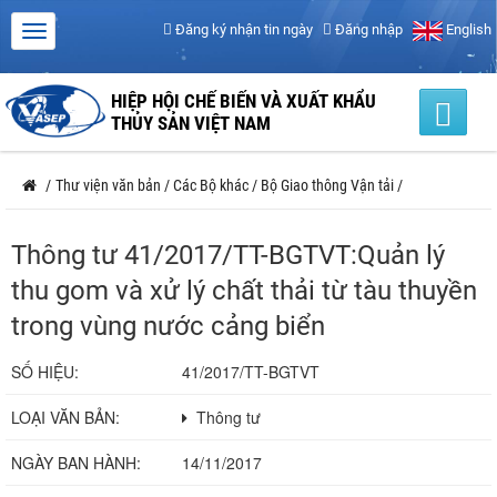
Đăng ký nhận tin ngày
Đăng nhập
English
HIỆP HỘI CHẾ BIẾN VÀ XUẤT KHẨU
THỦY SẢN VIỆT NAM
/
Thư viện văn bản
/
Các Bộ khác
/
Bộ Giao thông Vận tải
/
Thông tư 41/2017/TT-BGTVT:Quản lý
thu gom và xử lý chất thải từ tàu thuyền
trong vùng nước cảng biển
SỐ HIỆU:
41/2017/TT-BGTVT
LOẠI VĂN BẢN:
Thông tư
NGÀY BAN HÀNH:
14/11/2017