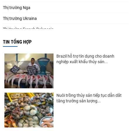
Thị trường Nga
Thị trường Ukraina
Thị trường French Polynesia
Thị trường Trung Quốc
TIN TỔNG HỢP
Thị trường Papua New Guinea
Brazil hỗ trợ tín dụng cho doanh
Thị trường New Zealand
nghiệp xuất khẩu thủy sản...
Thị trường Đài Loan
Thị trường Hàn Quốc
Thị trường Mỹ
Nuôi trồng thủy sản tiếp tục dẫn dắt
tăng trưởng sản lượng...
Thị trường EU
Thị trường Nhật Bản
Thị trường Việt Nam