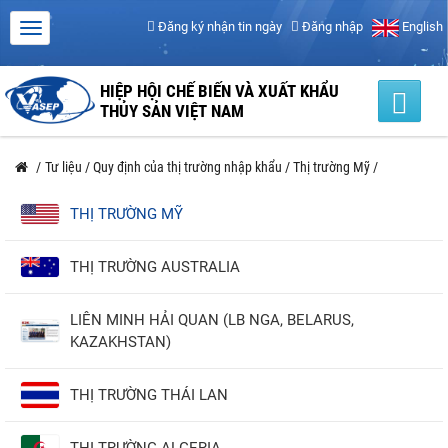
Đăng ký nhận tin ngày
Đăng nhập
English
HIỆP HỘI CHẾ BIẾN VÀ XUẤT KHẨU
THỦY SẢN VIỆT NAM
/
Tư liệu
/
Quy định của thị trường nhập khẩu
/
Thị trường Mỹ
/
THỊ TRƯỜNG MỸ
THỊ TRƯỜNG AUSTRALIA
LIÊN MINH HẢI QUAN (LB NGA, BELARUS,
KAZAKHSTAN)
THỊ TRƯỜNG THÁI LAN