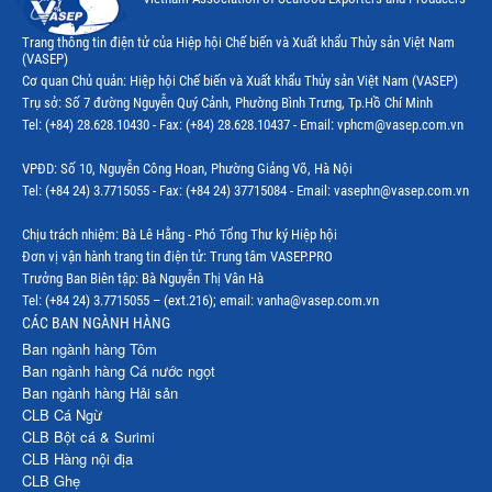
Trang thông tin điện tử của Hiệp hội Chế biến và Xuất khẩu Thủy sản Việt Nam
(VASEP)
Cơ quan Chủ quản: Hiệp hội Chế biến và Xuất khẩu Thủy sản Việt Nam (VASEP)
Trụ sở: Số 7 đường Nguyễn Quý Cảnh, Phường Bình Trưng, Tp.Hồ Chí Minh
Tel: (+84) 28.628.10430 - Fax: (+84) 28.628.10437 - Email: vphcm@vasep.com.vn
VPĐD: Số 10, Nguyễn Công Hoan, Phường Giảng Võ, Hà Nội
Tel: (+84 24) 3.7715055 - Fax: (+84 24) 37715084 - Email: vasephn@vasep.com.vn
Chịu trách nhiệm: Bà Lê Hằng - Phó Tổng Thư ký Hiệp hội
Đơn vị vận hành trang tin điện tử: Trung tâm VASEP.PRO
Trưởng Ban Biên tập: Bà Nguyễn Thị Vân Hà
Tel: (+84 24) 3.7715055 – (ext.216); email: vanha@vasep.com.vn
CÁC BAN NGÀNH HÀNG
Ban ngành hàng Tôm
Ban ngành hàng Cá nước ngọt
Ban ngành hàng Hải sản
CLB Cá Ngừ
CLB Bột cá & Surimi
CLB Hàng nội địa
CLB Ghẹ