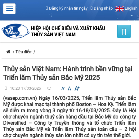
Đăng ký nhận tin ngày
Đăng nhập
English
HIỆP HỘI CHẾ BIẾN VÀ XUẤT KHẨU
THỦY SẢN VIỆT NAM
/
Tiêu điểm
/
Thủy sản Việt Nam: Hành trình bền vững tại
Triển lãm Thủy sản Bắc Mỹ 2025
16:23 17/03/2025
(vasep.com.vn) Ngày 16/03/2025, Triển lãm Thủy sản Bắc
Mỹ được khai mạc tại thành phố Boston – Hoa Kỳ. Triển lãm
sẽ diễn ra trong vòng 3 ngày từ 16-18/03/2025. Đây là Hội
chợ chuyên ngành thuỷ sản hàng đầu tại Bắc Mỹ do công ty
Diversified – Công ty Truyền thông và tổ chức Triển lãm
Thủy sản Bắc Mỹ và Triển lãm Thủy sản toàn cầu – 2 hội
chợ chuyên ngành thủy sản lớn nhất có uy tín trên thế giới.