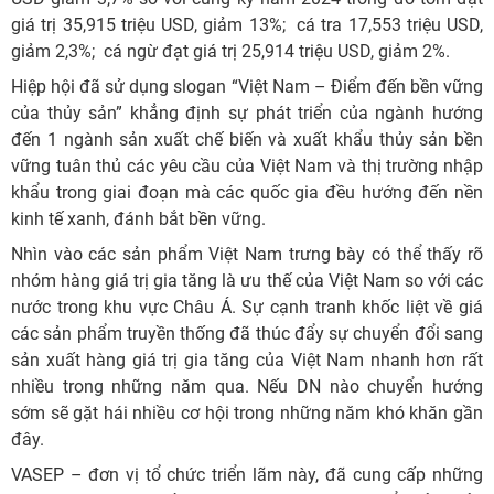
giá trị 35,915 triệu USD, giảm 13%; cá tra 17,553 triệu USD,
giảm 2,3%; cá ngừ đạt giá trị 25,914 triệu USD, giảm 2%.
Hiệp hội đã sử dụng slogan “Việt Nam – Điểm đến bền vững
của thủy sản” khẳng định sự phát triển của ngành hướng
đến 1 ngành sản xuất chế biến và xuất khẩu thủy sản bền
vững tuân thủ các yêu cầu của Việt Nam và thị trường nhập
khẩu trong giai đoạn mà các quốc gia đều hướng đến nền
kinh tế xanh, đánh bắt bền vững.
Nhìn vào các sản phẩm Việt Nam trưng bày có thể thấy rõ
nhóm hàng giá trị gia tăng là ưu thế của Việt Nam so với các
nước trong khu vực Châu Á. Sự cạnh tranh khốc liệt về giá
các sản phẩm truyền thống đã thúc đẩy sự chuyển đổi sang
sản xuất hàng giá trị gia tăng của Việt Nam nhanh hơn rất
nhiều trong những năm qua. Nếu DN nào chuyển hướng
sớm sẽ gặt hái nhiều cơ hội trong những năm khó khăn gần
đây.
VASEP – đơn vị tổ chức triển lãm này, đã cung cấp những