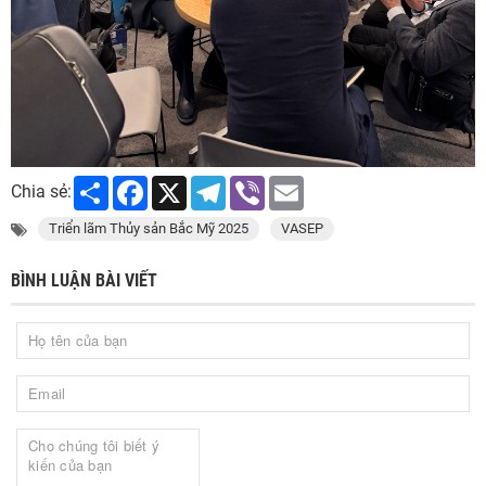
Share
Facebook
X
Telegram
Viber
Email
Chia sẻ:
Triển lãm Thủy sản Bắc Mỹ 2025
VASEP
BÌNH LUẬN BÀI VIẾT