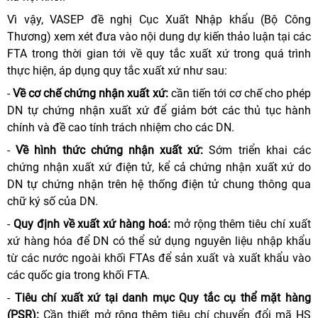
Vì vậy, VASEP đề nghị Cục Xuất Nhập khẩu (Bộ Công
Thương) xem xét đưa vào nội dung dự kiến thảo luận tại các
FTA trong thời gian tới về quy tắc xuất xứ trong quá trình
thực hiện, áp dụng quy tắc xuất xứ như sau:
-
Về cơ chế chứng nhận xuất xứ:
cần tiến tới cơ chế cho phép
DN tự chứng nhận xuất xứ để giảm bớt các thủ tục hành
chính và đề cao tính trách nhiệm cho các DN.
-
Về hình thức chứng nhận xuất xứ:
Sớm triển khai các
chứng nhận xuất xứ điện tử, kể cả chứng nhận xuất xứ do
DN tự chứng nhận trên hệ thống điện tử chung thông qua
chữ ký số của DN.
-
Quy định về xuất xứ hàng hoá:
mở rộng thêm tiêu chí xuất
xứ hàng hóa để DN có thể sử dụng nguyên liệu nhập khẩu
từ các nước ngoài khối FTAs để sản xuất và xuất khẩu vào
các quốc gia trong khối FTA.
-
Tiêu chí xuất xứ tại danh mục Quy tắc cụ thể mặt hàng
(PSR):
Cần thiết mở rộng thêm tiêu chí chuyển đổi mã HS