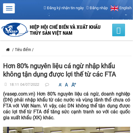
Đăng ký nhận tin ngày
Đăng nhập
English
HIỆP HỘI CHẾ BIẾN VÀ XUẤT KHẨU
THỦY SẢN VIỆT NAM
/
Tiêu điểm
/
Hơn 80% nguyên liệu cá ngừ nhập khẩu
không tận dụng được lợi thế từ các FTA
18:11 04/07/2022
(vasep.com.vn) Hơn 80% nguyên liệu cá ngừ, doanh nghiệp
(DN) phải nhập khẩu từ các nước và vùng lãnh thổ chưa có
FTA với Việt Nam. Vì vậy, các DN không thể tận dụng được
các lợi thế từ FTA để tăng sức cạnh tranh so với các quốc
gia xuất khẩu (XK) khác.