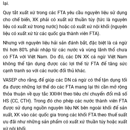
lại.
Quy tắt xuất xứ trong các FTA yêu cầu nguyên liệu sử dụng
cho chế biến, XK phải có xuất xứ thuần túy (tức là nguyên
liệu có xuất xứ trong nước) hoặc có xuất xứ nội khối (nguyên
liệu có xuất xứ từ các quốc gia thành viên FTA).
Nhưng với nguyên liệu hải sản đánh bắt, đặc biệt là cá ngừ
thì hơn 80% phải nhập từ các nước và vùng lãnh thổ chưa
có FTA với Việt Nam. Do đó, các DN XK cá ngừ Việt Nam
không thể tận dụng được các lợi thế từ FTA để tăng sức
cạnh tranh so với các nước đối thủ khác.
VASEP cho rằng, để giúp các DN cá ngừ có thể tận dụng tối
đa được những lợi thế do các FTA mang lại thì cần mở rộng
thỏa thuận về quy tắc XXHH theo tiêu chí chuyển đổi mã số
HS (CC, CTH). Trong đó cho phép các nước thành viên FTA
được sử dụng nguồn nguyên liệu NK bên ngoài khối để sản
xuất, XK vào các quốc gia trong các khối FTA theo thuế suất
ưu đãi như những sản phẩm có xuất xứ thuần túy hoặc xuất
xứ nội khối.