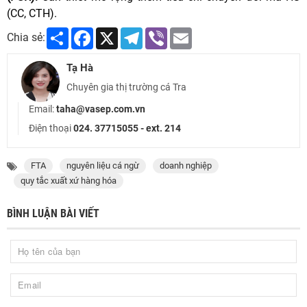
(CC, CTH).
Share
Facebook
X
Telegram
Viber
Email
Chia sẻ:
Tạ Hà
Chuyên gia thị trường cá Tra
Email:
taha@vasep.com.vn
Điện thoại
024. 37715055 - ext. 214
FTA
nguyên liệu cá ngừ
doanh nghiệp
quy tắc xuất xứ hàng hóa
BÌNH LUẬN BÀI VIẾT