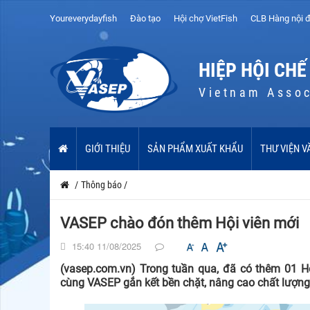
Youreverydayfish
Đào tạo
Hội chợ VietFish
CLB Hàng nội đ
HIỆP HỘI CHẾ
Vietnam Assoc
GIỚI THIỆU
SẢN PHẨM XUẤT KHẨU
THƯ VIỆN V
/
Thông báo
/
VASEP chào đón thêm Hội viên mới
15:40 11/08/2025
(vasep.com.vn) Trong tuần qua, đã có thêm 01 H
cùng VASEP gắn kết bền chặt, nâng cao chất lượng