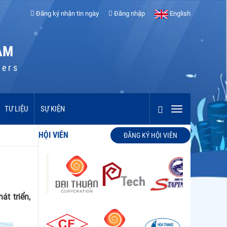
Đăng ký nhận tin ngày
Đăng nhập
English
AM
cers
TƯ LIỆU
SỰ KIỆN
HỘI VIÊN
ĐĂNG KÝ HỘI VIÊN
t triển,