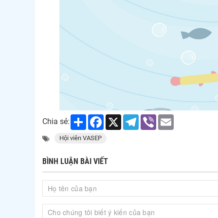
Share
Facebook
X
Telegram
Viber
Email
Chia sẻ:
Hội viên VASEP
BÌNH LUẬN BÀI VIẾT