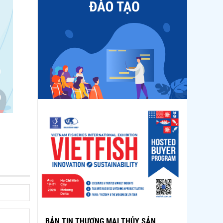
BẢN TIN THƯƠNG MẠI THỦY SẢN