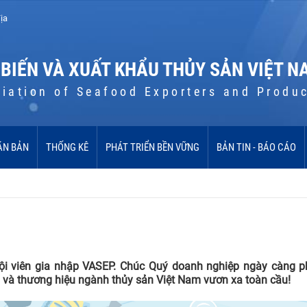
ịa
 BIẾN VÀ XUẤT KHẨU THỦY SẢN VIỆT N
iation of Seafood Exporters and Produ
ĂN BẢN
THỐNG KÊ
PHÁT TRIỂN BỀN VỮNG
BẢN TIN - BÁO CÁO
ội viên gia nhập VASEP. Chúc Quý doanh nghiệp ngày càng phá
 và thương hiệu ngành thủy sản Việt Nam vươn xa toàn cầu!