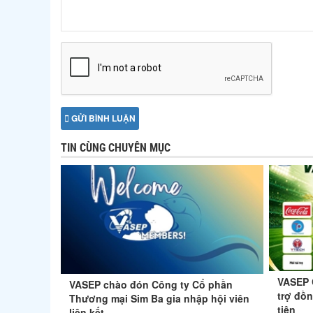
GỬI BÌNH LUẬN
TIN CÙNG CHUYÊN MỤC
VASEP C
VASEP chào đón Công ty Cổ phần
trợ đồ
Thương mại Sim Ba gia nhập hội viên
tiên
liên kết.