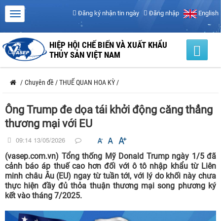
Đăng ký nhận tin ngày
Đăng nhập
English
HIỆP HỘI CHẾ BIẾN VÀ XUẤT KHẨU
THỦY SẢN VIỆT NAM
/
Chuyên đề
/
THUẾ QUAN HOA KỲ
/
Ông Trump đe dọa tái khởi động căng thẳng
thương mại với EU
09:14 13/05/2026
(vasep.com.vn) Tổng thống Mỹ Donald Trump ngày 1/5 đã
cảnh báo áp thuế cao hơn đối với ô tô nhập khẩu từ Liên
minh châu Âu (EU) ngay từ tuần tới, với lý do khối này chưa
thực hiện đầy đủ thỏa thuận thương mại song phương ký
kết vào tháng 7/2025.