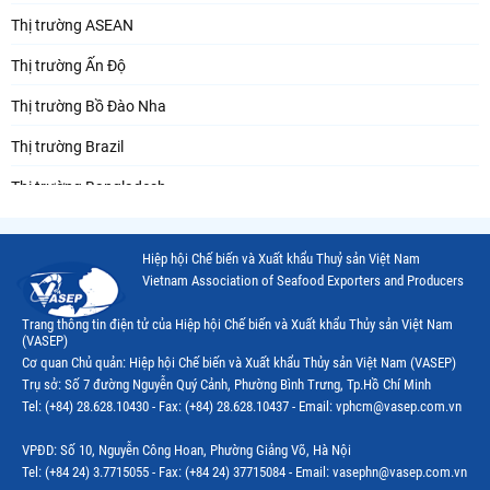
Thị trường ASEAN
Thị trường Ấn Độ
Thị trường Bồ Đào Nha
Thị trường Brazil
Thị trường Bangladesh
Thị trường Chile
Hiệp hội Chế biến và Xuất khẩu Thuỷ sản Việt Nam
Thị trường Canada
Vietnam Association of Seafood Exporters and Producers
Thị trường Ecuador
Trang thông tin điện tử của Hiệp hội Chế biến và Xuất khẩu Thủy sản Việt Nam
(VASEP)
Thị trường EU
Cơ quan Chủ quản: Hiệp hội Chế biến và Xuất khẩu Thủy sản Việt Nam (VASEP)
Trụ sở: Số 7 đường Nguyễn Quý Cảnh, Phường Bình Trưng, Tp.Hồ Chí Minh
Thị trường Indonesia
Tel: (+84) 28.628.10430 - Fax: (+84) 28.628.10437 - Email: vphcm@vasep.com.vn
Thị trường Mexico
VPĐD: Số 10, Nguyễn Công Hoan, Phường Giảng Võ, Hà Nội
Thị trường Mỹ
Tel: (+84 24) 3.7715055 - Fax: (+84 24) 37715084 - Email: vasephn@vasep.com.vn