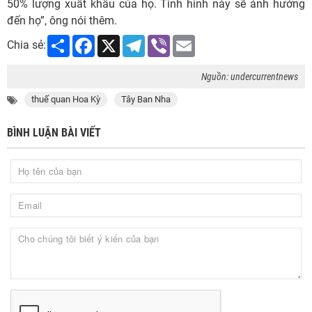
50% lượng xuất khẩu của họ. Tình hình này sẽ ảnh hưởng
đến họ”, ông nói thêm.
Share
Facebook
X
Telegram
Viber
Email
Chia sẻ:
Nguồn: undercurrentnews
thuế quan Hoa Kỳ
Tây Ban Nha
BÌNH LUẬN BÀI VIẾT