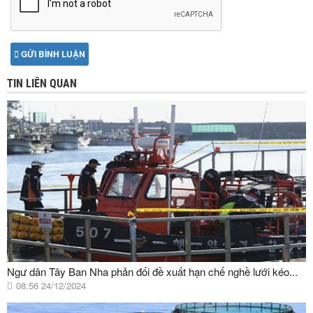
GỬI BÌNH LUẬN
TIN LIÊN QUAN
Ngư dân Tây Ban Nha phản đối đề xuất hạn chế nghề lưới kéo...
08:56 24/12/2024