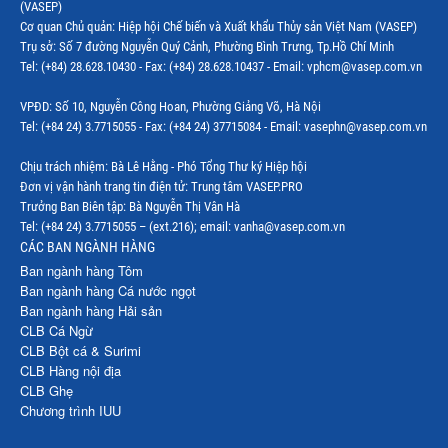
(VASEP)
Thị trường EU
Cơ quan Chủ quản: Hiệp hội Chế biến và Xuất khẩu Thủy sản Việt Nam (VASEP)
Trụ sở: Số 7 đường Nguyễn Quý Cảnh, Phường Bình Trưng, Tp.Hồ Chí Minh
Thị trường Indonesia
Tel: (+84) 28.628.10430 - Fax: (+84) 28.628.10437 - Email: vphcm@vasep.com.vn
Thị trường Mexico
VPĐD: Số 10, Nguyễn Công Hoan, Phường Giảng Võ, Hà Nội
Thị trường Mỹ
Tel: (+84 24) 3.7715055 - Fax: (+84 24) 37715084 - Email: vasephn@vasep.com.vn
Thị trường Nga
Chịu trách nhiệm: Bà Lê Hằng - Phó Tổng Thư ký Hiệp hội
Đơn vị vận hành trang tin điện tử: Trung tâm VASEP.PRO
Thị trường Hàn Quốc
Trưởng Ban Biên tập: Bà Nguyễn Thị Vân Hà
Tel: (+84 24) 3.7715055 – (ext.216); email: vanha@vasep.com.vn
Thị trường Nhật Bản
CÁC BAN NGÀNH HÀNG
Ban ngành hàng Tôm
Thị trường Thái Lan
Ban ngành hàng Cá nước ngọt
Ban ngành hàng Hải sản
Thị trường Trung Quốc
CLB Cá Ngừ
Thị trường Philippines
CLB Bột cá & Surimi
CLB Hàng nội địa
Thị trường Tây Ban Nha
CLB Ghẹ
Chương trình IUU
Thị trường thủy sản khác