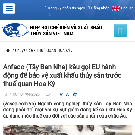
Đăng ký nhận tin ngày
Đăng nhập
English
HIỆP HỘI CHẾ BIẾN VÀ XUẤT KHẨU
THỦY SẢN VIỆT NAM
/
Chuyên đề
/
THUẾ QUAN HOA KỲ
/
Anfaco (Tây Ban Nha) kêu gọi EU hành
động để bảo vệ xuất khẩu thủy sản trước
thuế quan Hoa Kỳ
14:07 04/04/2025
(vasep.com.vn) Ngành công nghiệp thủy sản Tây Ban Nha
đang phải đối mặt với sự sụt giảm đáng kể sau khi Hoa Kỳ
áp dụng mức thuế cao đối với các sản phẩm của châu Âu.