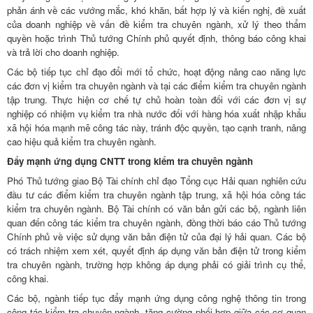
phản ánh về các vướng mắc, khó khăn, bất hợp lý và kiến nghị, đề xuất
của doanh nghiệp về vấn đề kiểm tra chuyên ngành, xử lý theo thẩm
quyền hoặc trình Thủ tướng Chính phủ quyết định, thông báo công khai
và trả lời cho doanh nghiệp.
Các bộ tiếp tục chỉ đạo đổi mới tổ chức, hoạt động nâng cao năng lực
các đơn vị kiểm tra chuyên ngành và tại các điểm kiểm tra chuyên ngành
tập trung. Thực hiện cơ chế tự chủ hoàn toàn đối với các đơn vị sự
nghiệp có nhiệm vụ kiểm tra nhà nước đối với hàng hóa xuất nhập khẩu
xã hội hóa mạnh mẽ công tác này, tránh độc quyền, tạo cạnh tranh, nâng
cao hiệu quả kiểm tra chuyên ngành.
Đẩy mạnh ứng dụng CNTT trong kiểm tra chuyên ngành
Phó Thủ tướng giao Bộ Tài chính chỉ đạo Tổng cục Hải quan nghiên cứu
đầu tư các điểm kiểm tra chuyên ngành tập trung, xã hội hóa công tác
kiểm tra chuyên ngành. Bộ Tài chính có văn bản gửi các bộ, ngành liên
quan đến công tác kiểm tra chuyên ngành, đồng thời báo cáo Thủ tướng
Chính phủ về việc sử dụng văn bản điện tử của đại lý hải quan. Các bộ
có trách nhiệm xem xét, quyết định áp dụng văn bản điện tử trong kiểm
tra chuyên ngành, trường hợp không áp dụng phải có giải trình cụ thể,
công khai.
Các bộ, ngành tiếp tục đẩy mạnh ứng dụng công nghệ thông tin trong
công tác kiểm tra chuyên ngành, tăng cường phối hợp giữa các cơ quan