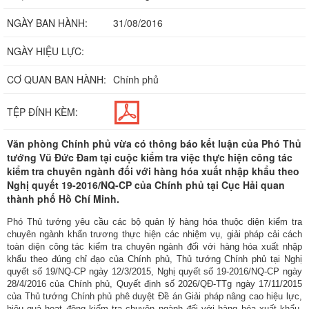
NGÀY BAN HÀNH:
31/08/2016
NGÀY HIỆU LỰC:
CƠ QUAN BAN HÀNH:
Chính phủ
TỆP ĐÍNH KÈM:
Văn phòng Chính phủ vừa có thông báo kết luận của Phó Thủ
tướng Vũ Đức Đam tại cuộc kiểm tra việc thực hiện công tác
kiểm tra chuyên ngành đối với hàng hóa xuất nhập khẩu theo
Nghị quyết 19-2016/NQ-CP của Chính phủ tại Cục Hải quan
thành phố Hồ Chí Minh.
Phó Thủ tướng yêu cầu các bộ quản lý hàng hóa thuộc diện kiểm tra
chuyên ngành khẩn trương thực hiện các nhiệm vụ, giải pháp cải cách
toàn diện công tác kiểm tra chuyên ngành đối với hàng hóa xuất nhập
khẩu theo đúng chỉ đạo của Chính phủ, Thủ tướng Chính phủ tại Nghị
quyết số
19/NQ-CP
ngày 12/3/2015, Nghị quyết số
19-2016/NQ-CP
ngày
28/4/2016 của Chính phủ, Quyết định số
2026/QĐ-TTg
ngày 17/11/2015
của Thủ tướng Chính phủ phê duyệt Đề án Giải pháp nâng cao hiệu lực,
hiệu quả hoạt động kiểm tra chuyên ngành đối với hàng hóa xuất khẩu,