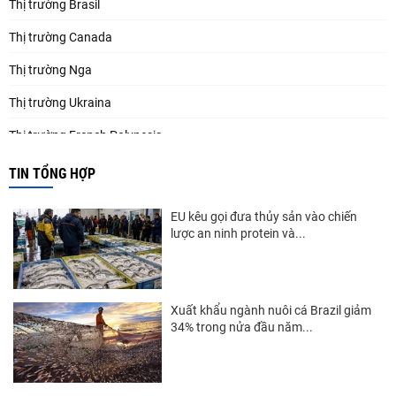
Thị trường Brasil
Thị trường Canada
Thị trường Nga
Thị trường Ukraina
Thị trường French Polynesia
Thị trường Trung Quốc
TIN TỔNG HỢP
Thị trường Papua New Guinea
EU kêu gọi đưa thủy sản vào chiến
Thị trường New Zealand
lược an ninh protein và...
Thị trường Đài Loan
Thị trường Hàn Quốc
Xuất khẩu ngành nuôi cá Brazil giảm
34% trong nửa đầu năm...
Thị trường Mỹ
Thị trường EU