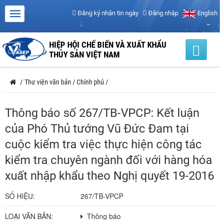
Đăng ký nhận tin ngày
Đăng nhập
English
HIỆP HỘI CHẾ BIẾN VÀ XUẤT KHẨU
THỦY SẢN VIỆT NAM
/
Thư viện văn bản
/
Chính phủ
/
Thông báo số 267/TB-VPCP: Kết luận
của Phó Thủ tướng Vũ Đức Đam tại
cuộc kiểm tra việc thực hiện công tác
kiểm tra chuyên ngành đối với hàng hóa
xuất nhập khẩu theo Nghị quyết 19-2016
SỐ HIỆU:
267/TB-VPCP
LOẠI VĂN BẢN:
Thông báo