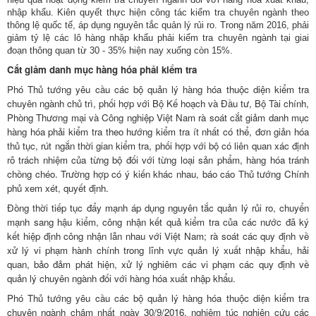
nhập khẩu. Kiên quyết thực hiện công tác kiểm tra chuyên ngành theo
thông lệ quốc tế, áp dụng nguyên tắc quản lý rủi ro. Trong năm 2016, phải
giảm tỷ lệ các lô hàng nhập khẩu phải kiểm tra chuyên ngành tại giai
đoạn thông quan từ 30 - 35% hiện nay xuống còn 15%.
Cắt giảm danh mục hàng hóa phải kiểm tra
Phó Thủ tướng yêu cầu các bộ quản lý hàng hóa thuộc diện kiểm tra
chuyên ngành chủ trì, phối hợp với Bộ Kế hoạch và Đầu tư, Bộ Tài chính,
Phòng Thương mại và Công nghiệp Việt Nam rà soát cắt giảm danh mục
hàng hóa phải kiểm tra theo hướng kiểm tra ít nhất có thể, đơn giản hóa
thủ tục, rút ngắn thời gian kiểm tra, phối hợp với bộ có liên quan xác định
rõ trách nhiệm của từng bộ đối với từng loại sản phẩm, hàng hóa tránh
chồng chéo. Trường hợp có ý kiến khác nhau, báo cáo Thủ tướng Chính
phủ xem xét, quyết định.
Đồng thời tiếp tục đẩy mạnh áp dụng nguyên tắc quản lý rủi ro, chuyển
mạnh sang hậu kiểm, công nhận kết quả kiểm tra của các nước đã ký
kết hiệp định công nhận lẫn nhau với Việt Nam; rà soát các quy định về
xử lý vi phạm hành chính trong lĩnh vực quản lý xuất nhập khẩu, hải
quan, bảo đảm phát hiện, xử lý nghiêm các vi phạm các quy định về
quản lý chuyên ngành đối với hàng hóa xuất nhập khẩu.
Phó Thủ tướng yêu cầu các bộ quản lý hàng hóa thuộc diện kiểm tra
chuyên ngành chậm nhất ngày 30/9/2016, nghiêm túc nghiên cứu các