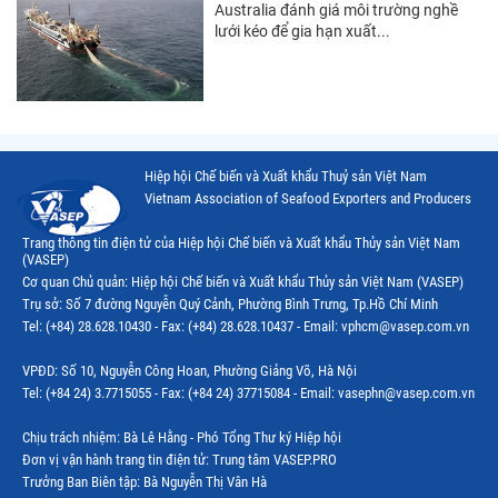
Thị trường Nhật Bản
Australia đánh giá môi trường nghề
lưới kéo để gia hạn xuất...
Thị trường Việt Nam
Hiệp hội Chế biến và Xuất khẩu Thuỷ sản Việt Nam
Vietnam Association of Seafood Exporters and Producers
Trang thông tin điện tử của Hiệp hội Chế biến và Xuất khẩu Thủy sản Việt Nam
(VASEP)
Cơ quan Chủ quản: Hiệp hội Chế biến và Xuất khẩu Thủy sản Việt Nam (VASEP)
Trụ sở: Số 7 đường Nguyễn Quý Cảnh, Phường Bình Trưng, Tp.Hồ Chí Minh
Tel: (+84) 28.628.10430 - Fax: (+84) 28.628.10437 - Email: vphcm@vasep.com.vn
VPĐD: Số 10, Nguyễn Công Hoan, Phường Giảng Võ, Hà Nội
Tel: (+84 24) 3.7715055 - Fax: (+84 24) 37715084 - Email: vasephn@vasep.com.vn
Chịu trách nhiệm: Bà Lê Hằng - Phó Tổng Thư ký Hiệp hội
Đơn vị vận hành trang tin điện tử: Trung tâm VASEP.PRO
Trưởng Ban Biên tập: Bà Nguyễn Thị Vân Hà