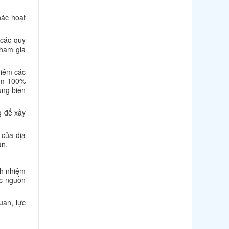
hác hoạt
 các quy
tham gia
hiêm các
iểm 100%
ùng biển
g để xảy
 của địa
ản.
ch nhiệm
ợc nguồn
uan, lực