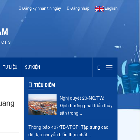
Đăng ký nhận tin ngày
Đăng nhập
English
AM
cers
TƯ LIỆU
SỰ KIỆN
TIÊU ĐIỂM
Nghị quyết 20-NQ/TW:
uang
Định hướng phát triển thủy
sản trong...
Thông báo 407/TB-VPCP: Tập trung cao
độ, tạo chuyển biến thực chất...