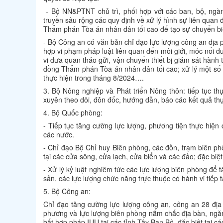
- Bộ NN&PTNT chủ trì, phối hợp với các ban, bộ, ngàn
truyền sâu rộng các quy định về xử lý hình sự liên quan
Thẩm phán Tòa án nhân dân tối cao để tạo sự chuyển biế
- Bộ Công an có văn bản chỉ đạo lực lượng công an địa ph
hợp vi phạm pháp luật liên quan đến môi giới, móc nối đ
vi đưa quan tháo gửi, vận chuyển thiết bị giám sát hành
đồng Thẩm phán Tòa án nhân dân tối cao; xử lý một số 
thực hiện trong tháng 8/2024….
3. Bộ Nông nghiệp và Phát triển Nông thôn: tiếp tục th
xuyên theo dõi, đôn đốc, hướng dẫn, báo cáo kết quả t
4. Bộ Quốc phòng:
- Tiếp tục tăng cường lực lượng, phương tiện thực hiện 
các nước.
- Chỉ đạo Bộ Chỉ huy Biên phòng, các đồn, trạm biên phò
tại các cửa sông, cửa lạch, cửa biển và các đảo; đặc biệt 
- Xử lý kỷ luật nghiêm tức các lực lượng biên phòng để 
sản, các lực lượng chức năng trực thuộc có hành vi tiếp 
5. Bộ Công an:
Chỉ đạo tăng cường lực lượng công an, công an 28 địa
phương và lực lượng biên phòng nắm chắc địa bàn, ngăn 
bất hợp pháp IUU tại các tỉnh Tây Ban Bộ, đặc biệt tại c