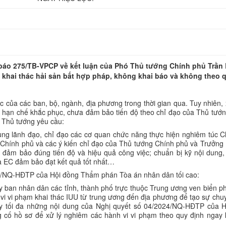
báo 275/TB-VPCP về kết luận của Phó Thủ tướng Chính phủ Trần
 khai thác hải sản bất hợp pháp, không khai báo và không theo 
 của các ban, bộ, ngành, địa phương trong thời gian qua. Tuy nhiên, 
i, hạn chế khắc phục, chưa đảm bảo tiến độ theo chỉ đạo của Thủ tướ
 Thủ tướng yêu cầu:
ung lãnh đạo, chỉ đạo các cơ quan chức năng thực hiện nghiêm túc Ch
Chính phủ và các ý kiến chỉ đạo của Thủ tướng Chính phủ và Trưởng
, đảm bảo đúng tiến độ và hiệu quả công việc; chuẩn bị kỹ nội dung
ủa EC đảm bảo đạt kết quả tốt nhất…
2024/NQ-HĐTP của Hội đồng Thẩm phán Tòa án nhân dân tối cao:
 ban nhân dân các tỉnh, thành phố trực thuộc Trung ương ven biển p
h vi vi phạm khai thác IUU từ trung ương đến địa phương để tạo sự chu
uy tối đa những nội dung của Nghị quyết số 04/2024/NQ-HĐTP của 
cố hồ sơ để xử lý nghiêm các hành vi vi phạm theo quy định ngay 