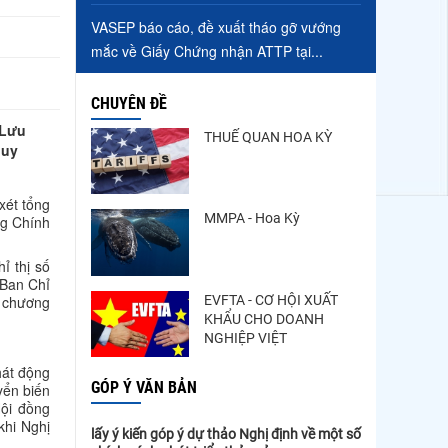
VASEP báo cáo, đề xuất tháo gỡ vướng
mắc về Giấy Chứng nhận ATTP tại...
CHUYÊN ĐỀ
 Lưu
THUẾ QUAN HOA KỲ
quy
xét tổng
MMPA - Hoa Kỳ
ng Chính
ỉ thị số
 Ban Chỉ
EVFTA - CƠ HỘI XUẤT
, chương
KHẨU CHO DOANH
NGHIỆP VIỆT
hát động
GÓP Ý VĂN BẢN
yển biến
Hội đồng
khi Nghị
lấy ý kiến góp ý dự thảo Nghị định về một số