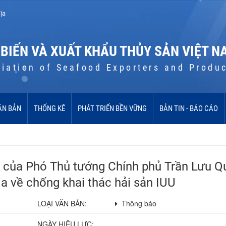
ịa
 BIẾN VÀ XUẤT KHẨU THỦY SẢN VIỆT N
iation of Seafood Exporters and Produ
ĂN BẢN
THỐNG KÊ
PHÁT TRIỂN BỀN VỮNG
BẢN TIN - BÁO CÁO
 của Phó Thủ tướng Chính phủ Trần Lưu Q
a về chống khai thác hải sản IUU
LOẠI VĂN BẢN:
Thông báo
NGÀY HIỆU LỰC: