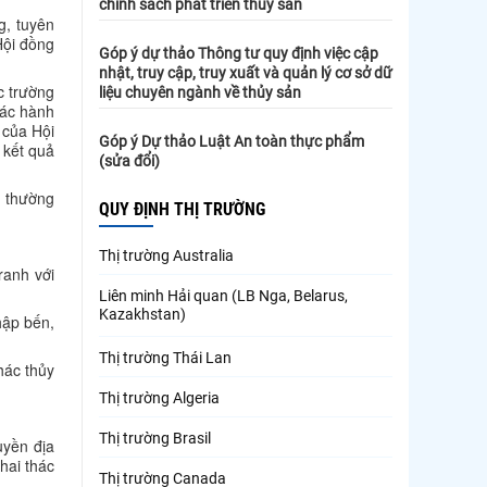
chính sách phát triển thủy sản
g, tuyên
Hội đồng
Góp ý dự thảo Thông tư quy định việc cập
nhật, truy cập, truy xuất và quản lý cơ sở dữ
c trường
liệu chuyên ngành về thủy sản
các hành
 của Hội
Góp ý Dự thảo Luật An toàn thực phẩm
 kết quả
(sửa đổi)
; thường
QUY ĐỊNH THỊ TRƯỜNG
Thị trường Australia
ranh với
Liên minh Hải quan (LB Nga, Belarus,
Kazakhstan)
hập bến,
Thị trường Thái Lan
hác thủy
Thị trường Algeria
Thị trường Brasil
uyền địa
hai thác
Thị trường Canada