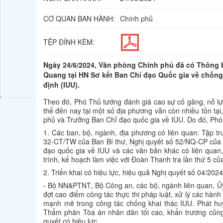
CƠ QUAN BAN HÀNH:
Chính phủ
TỆP ĐÍNH KÈM:
Ngày 24/6/2024, Văn phòng Chính phủ đã có Thông 
Quang tại HN Sơ kết Ban Chỉ đạo Quốc gia về chống
định (IUU).
Theo đó, Phó Thủ tướng đánh giá cao sự cố găng, nỗ lực
thể đến nay tại một số địa phương vẫn còn nhiều tồn tạ
phủ và Trưởng Ban Chỉ đạo quốc gia về IUU. Do đó, Phó
1. Các ban, bộ, ngành, địa phương có liên quan: Tập tr
32-CT/TW của Ban Bí thư, Nghị quyết số 52/NQ-CP của 
đạo quốc gia về IUU và các văn bản khác có liên quan
trình, kế hoạch làm việc với Đoàn Thanh tra lần thứ 5 c
2. Triển khai có hiệu lực, hiệu quả Nghị quyết số 04/
- Bộ NN&PTNT, Bộ Công an, các bộ, ngành liên quan, Ủy
đợt cao điểm công tác thực thi pháp luật, xử lý các hàn
mạnh mẽ trong công tác chống khai thác IUU. Phát h
Thẩm phán Tòa án nhân dân tối cao, khẩn trương củng 
quyết có hiệu lực.