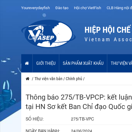
Youreverydayfish
Đào tạo
Hội chợ VietFish
CLB Hàng nội đ
HIỆP HỘI CHẾ
Vietnam Assoc
GIỚI THIỆU
SẢN PHẨM XUẤT KHẨU
THƯ VIỆN V
/
Thư viện văn bản
/
Chính phủ
/
Thông báo 275/TB-VPCP: kết luận
tại HN Sơ kết Ban Chỉ đạo Quốc gi
SỐ HIỆU:
275/TB-VPC
NGÀY BAN HÀNH:
24/06/2024