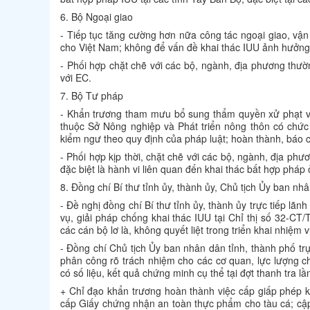
6. Bộ Ngoại giao
- Tiếp tục tăng cường hơn nữa công tác ngoại giao, vậ
cho Việt Nam; không để vấn đề khai thác IUU ảnh hưởng 
- Phối hợp chặt chẽ với các bộ, ngành, địa phương thườ
với EC.
7. Bộ Tư pháp
- Khẩn trương tham mưu bổ sung thẩm quyền xử phạt vi 
thuộc Sở Nông nghiệp và Phát triển nông thôn có chức
kiểm ngư theo quy định của pháp luật; hoàn thành, báo 
- Phối hợp kịp thời, chặt chẽ với các bộ, ngành, địa ph
đặc biệt là hành vi liên quan đến khai thác bất hợp pháp
8. Đồng chí Bí thư tỉnh ủy, thành ủy, Chủ tịch Ủy ban nh
- Đề nghị đồng chí Bí thư tỉnh ủy, thành ủy trực tiếp lãn
vụ, giải pháp chống khai thác IUU tại Chỉ thị số 32-C
các cán bộ lơ là, không quyết liệt trong triển khai nhiệm v
- Đồng chí Chủ tịch Ủy ban nhân dân tỉnh, thành phố trự
phân công rõ trách nhiệm cho các cơ quan, lực lượng ch
có số liệu, kết quả chứng minh cụ thể tại đợt thanh tra 
+ Chỉ đạo khẩn trương hoàn thành việc cấp giấp phép kh
cấp Giấy chứng nhận an toàn thực phẩm cho tàu cá; cập 