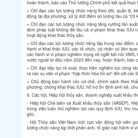
hoàn thành, báo cáo Thủ tướng Chính phủ kết quả thực 
+ Chỉ đạo các lực lượng chức năng theo dõi, quản lý, 
động tại địa phương; xử lý dứt điểm số lượng tàu cá “03 
+ Chỉ đạo các lực lượng chức năng tăng cường tần suất 
định pháp luật không để tàu cá vi phạm khai thác IUU r
hoạt động khai thác thủy sản.
+ Chỉ đạo các lực lượng chức năng tập trung cao điểm, quy
hành vi khai thác IUU, các tổ chức, cá nhân có liên qua
các hành vi vi phạm nghiêm trọng về ngắt kết nối VMS, 
nước ngoài từ đầu năm 2023 đến nay, hoàn thành, báo c
+ Chỉ đạo tiếp tục rà soát, thực hiện nghiêm túc công t
ra các vụ việc vi phạm “hợp thức hóa hồ sơ” đối với các 
+ Chủ động ban hành các cơ chế, chính sách theo thẩm
phương, chống khai thác IUU, hỗ trợ ổn định sinh kế, ch
9. Các hội, Hiệp hội thủy sản, doanh nghiệp xuất khẩu t
- Hiệp hội Chế biến và Xuất khẩu thủy sản (VASEP), Hi
trong việc tuân thủ nghiêm túc các quy định IUU, thu m
gốc.
- Hội Thủy sản Việt Nam tích cực vận động hội viên gư
lượng chức năng kịp thời phản ánh, tố giác các hành vi v