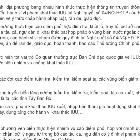
h, địa phương bằng nhiều hình thức thực hiện thông tin truyền thôn
 đến hành vi vi phạm khai thác IUU tại Nghị quyết số 04/NQ-HĐTP của 
n về ý thức chấp hành pháp luật, răn đe, giáo dục.
ương thực hiện cao điểm phối hợp điều tra, khởi tố, truy tố, xét xử cá
ua tàu cá, ngư dân đi khai thác bất hợp pháp ở vùng biển nước ngoài; 
 trình; các hành vi vi phạm được quy định tại Nghị quết số 04/NQ-HĐTP
vụ án để răn đe, giáo dục, hoàn thành, báo cáo Thủ tướng Chính phủ
ực hiện tốt vai trò Cơ quan thường trực Ban Chỉ đạo quốc gia về IUU
hực hiện nhiệm vụ chống khai thác IUU…
các đợt cao điểm tuần tra, kiểm tra, kiểm soát tại các vùng biển giám 
ng tuyến biển tăng cường tuần tra, kiểm tra, kiểm soát tàu cá xuất, n
là tại các tỉnh Tây Ban Bộ.
tàu cá vi phạm khai thác IUU xuất, nhập bến tham gia hoạt động khai t
tay, dung túng cho hành vi khai thác IUU….
 phương ven biển thực hiện nhiệm vụ cao điểm phối hợp với chính q
chặn, xử lý ngay từ trong bờ các tàu cá, ngư dân có ý định vi phạm k
ác tỉnh trọng điểm Kiên Giang, Cà Mau