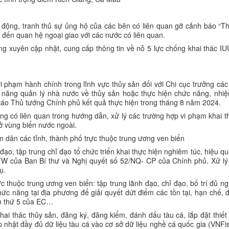
n động, tranh thủ sự ủng hộ của các bên có liên quan gỡ cảnh báo “T
đến quan hệ ngoại giao với các nước có liên quan.
ng xuyên cập nhật, cung cấp thông tin về nỗ 5 lực chống khai thác IU
phạm hành chính trong lĩnh vực thủy sản đối với Chi cục trưởng các
 năng quản lý nhà nước về thủy sản hoặc thực hiện chức năng, nhi
cáo Thủ tướng Chính phủ kết quả thực hiện trong tháng 8 năm 2024.
ương có liên quan trong hướng dẫn, xử lý các trường hợp vi phạm khai t
 ở vùng biển nước ngoài.
ân dân các tỉnh, thành phố trực thuộc trung ương ven biển
h đạo, tập trung chỉ đạo tổ chức triển khai thực hiện nghiêm túc, hiệu q
T/TW của Ban Bí thư và Nghị quyết số 52/NQ- CP của Chính phủ. Xử l
ụ.
c thuộc trung ương ven biển: tập trung lãnh đạo, chỉ đạo, bố trí đủ ng
ức năng tại địa phương để giải quyết dứt điểm các tồn tại, hạn chế,
lần thứ 5 của EC…
ai thác thủy sản, đăng ký, đăng kiểm, đánh dấu tàu cá, lắp đặt thiết
nhật đầy đủ dữ liệu tàu cá vào cơ sở dữ liệu nghề cá quốc gia (VNFi