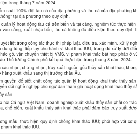
hiện trong tháng 7 năm 2024.
kiểm soát 100% đội tàu cá của địa phương và tàu cá của địa phương k
không” tại địa phương theo quy định.
quản lý hoạt động tàu cá trên biển và tại cảng, nghiêm túc thực hiện
a vào cảng, xuất nhập bến, tàu cá không đủ điều kiện theo quy định 
ết liệt trong công tác thực thi pháp luật, điều tra, xác minh, xử lý ng
n dung túng, tiếp tay cho hành vi khai thác IUU; trong đó xử lý dứt đ
tháo gỡ, vận chuyển thiết bị VMS, vi phạm khai thác bất hợp pháp ở v
áo Thủ tướng Chính phủ kết quả thực hiện trong tháng 8 năm 2024.
ác xác nhận, chứng nhận, truy xuất nguồn gốc thủy sản khai thác; khôn
lô hàng xuất khẩu sang thị trường châu Âu.
 quyền để siết chặt công tác quản lý hoạt động khai thác thủy sản
uyển đổi nghề nghiệp cho ngư dân tham gia hoạt động khai thác thủy s
hủy sản
ệp hội Cá ngừ Việt Nam, doanh nghiệp xuất khẩu thủy sản phải có trá
ua, chế biến, xuất khẩu thủy sản khai thác phải đảm bảo truy xuất đư
ơng mẫu, thực hiện quy định chống khai thác IUU; phối hợp với cơ q
i phạm khai thác IUU.