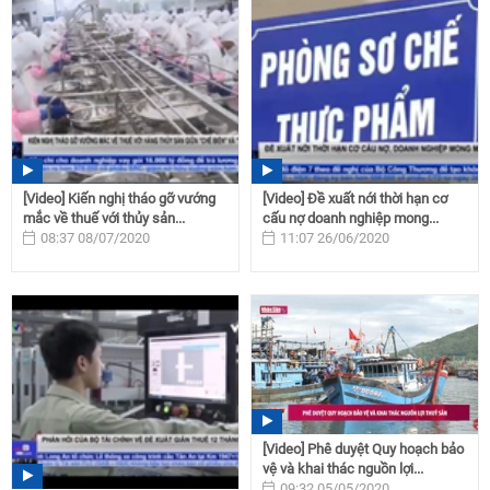
[Video] Kiến nghị tháo gỡ vướng
[Video] Đề xuất nới thời hạn cơ
mắc về thuế với thủy sản...
cấu nợ doanh nghiệp mong...
08:37 08/07/2020
11:07 26/06/2020
[Video] Phê duyệt Quy hoạch bảo
vệ và khai thác nguồn lợi...
09:32 05/05/2020