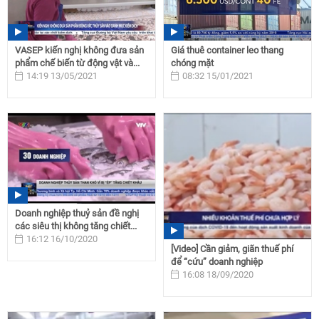
VASEP kiến nghị không đưa sản
Giá thuê container leo thang
phẩm chế biến từ động vật và...
chóng mặt
14:19 13/05/2021
08:32 15/01/2021
Doanh nghiệp thuỷ sản đề nghị
các siêu thị không tăng chiết...
16:12 16/10/2020
[Video] Cần giảm, giãn thuế phí
để “cứu” doanh nghiệp
16:08 18/09/2020