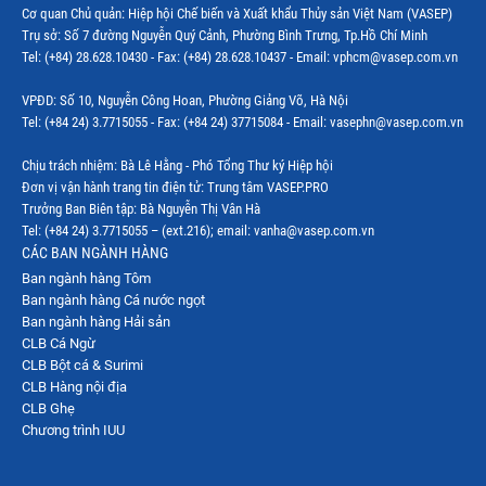
Cơ quan Chủ quản: Hiệp hội Chế biến và Xuất khẩu Thủy sản Việt Nam (VASEP)
Trụ sở: Số 7 đường Nguyễn Quý Cảnh, Phường Bình Trưng, Tp.Hồ Chí Minh
Tel: (+84) 28.628.10430 - Fax: (+84) 28.628.10437 - Email: vphcm@vasep.com.vn
VPĐD: Số 10, Nguyễn Công Hoan, Phường Giảng Võ, Hà Nội
Tel: (+84 24) 3.7715055 - Fax: (+84 24) 37715084 - Email: vasephn@vasep.com.vn
Chịu trách nhiệm: Bà Lê Hằng - Phó Tổng Thư ký Hiệp hội
Đơn vị vận hành trang tin điện tử: Trung tâm VASEP.PRO
Trưởng Ban Biên tập: Bà Nguyễn Thị Vân Hà
Tel: (+84 24) 3.7715055 – (ext.216); email: vanha@vasep.com.vn
CÁC BAN NGÀNH HÀNG
Ban ngành hàng Tôm
Ban ngành hàng Cá nước ngọt
Ban ngành hàng Hải sản
CLB Cá Ngừ
CLB Bột cá & Surimi
CLB Hàng nội địa
CLB Ghẹ
Chương trình IUU