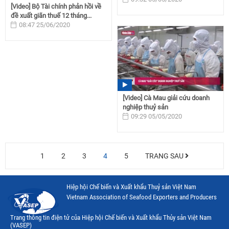
[Video] Bộ Tài chính phản hồi về
đề xuất giãn thuế 12 tháng...
08:47 25/06/2020
[Video] Cà Mau giải cứu doanh
nghiệp thuỷ sản
09:29 05/05/2020
1
2
3
4
5
TRANG SAU
Hiệp hội Chế biến và Xuất khẩu Thuỷ sản Việt Nam
Vietnam Association of Seafood Exporters and Producers
Trang thông tin điện tử của Hiệp hội Chế biến và Xuất khẩu Thủy sản Việt Nam
(VASEP)