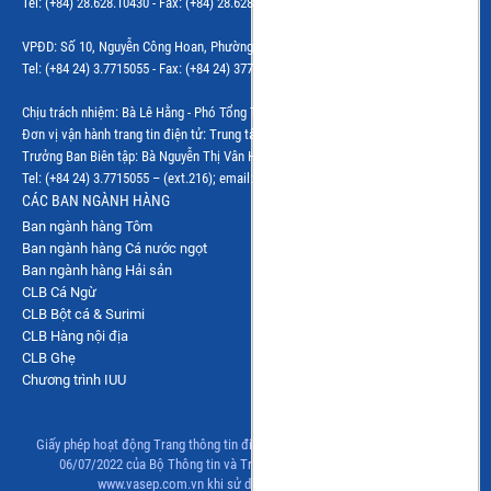
Tel: (+84) 28.628.10430 - Fax: (+84) 28.628.10437 - Email: vphcm@vasep.com.vn
VPĐD: Số 10, Nguyễn Công Hoan, Phường Giảng Võ, Hà Nội
Tel: (+84 24) 3.7715055 - Fax: (+84 24) 37715084 - Email: vasephn@vasep.com.vn
Chịu trách nhiệm: Bà Lê Hằng - Phó Tổng Thư ký Hiệp hội
Đơn vị vận hành trang tin điện tử: Trung tâm VASEP.PRO
Trưởng Ban Biên tập: Bà Nguyễn Thị Vân Hà
Tel: (+84 24) 3.7715055 – (ext.216); email: vanha@vasep.com.vn
CÁC BAN NGÀNH HÀNG
Ban ngành hàng Tôm
Ban ngành hàng Cá nước ngọt
Ban ngành hàng Hải sản
CLB Cá Ngừ
CLB Bột cá & Surimi
CLB Hàng nội địa
CLB Ghẹ
Chương trình IUU
Giấy phép hoạt động Trang thông tin điện tử tổng hợp số 83/GP-TTĐT, ngày
06/07/2022 của Bộ Thông tin và Truyền thông. Đề nghị ghi rõ nguồn
www.vasep.com.vn khi sử dụng thông tin từ trang này.