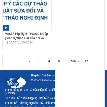
VASEP Highlight - T9/2024: Góp
ý các dự thảo luật sửa đổi và...
09:55 24/09/2024
1
2
3
4
5
TRANG SAU
Hiệp hội Chế biến và Xuất khẩu Thuỷ sản Việt Nam
Vietnam Association of Seafood Exporters and Producers
Trang thông tin điện tử của Hiệp hội Chế biến và Xuất khẩu Thủy sản Việt Nam
(VASEP)
Cơ quan Chủ quản: Hiệp hội Chế biến và Xuất khẩu Thủy sản Việt Nam (VASEP)
Trụ sở: Số 7 đường Nguyễn Quý Cảnh, Phường Bình Trưng, Tp.Hồ Chí Minh