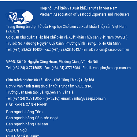
Hiệp hội Chế biến và Xuất khẩu Thuỷ sản Việt Nam
Vietnam Association of Seafood Exporters and Producers
Trang thông tin điện tử của Hiệp hội Chế biến và Xuất khẩu Thủy sản Việt Nam
(VASEP)
Cơ quan Chủ quản: Hiệp hội Chế biến và Xuất khẩu Thủy sản Việt Nam (VASEP)
Trụ sở: Số 7 đường Nguyễn Quý Cảnh, Phường Bình Trưng, Tp.Hồ Chí Minh
Tel: (+84) 28.628.10430 - Fax: (+84) 28.628.10437 - Email: vphcm@vasep.com.vn
VPĐD: Số 10, Nguyễn Công Hoan, Phường Giảng Võ, Hà Nội
Tel: (+84 24) 3.7715055 - Fax: (+84 24) 37715084 - Email: vasephn@vasep.com.vn
Chịu trách nhiệm: Bà Lê Hằng - Phó Tổng Thư ký Hiệp hội
Đơn vị vận hành trang tin điện tử: Trung tâm VASEP.PRO
Trưởng Ban Biên tập: Bà Nguyễn Thị Vân Hà
Tel: (+84 24) 3.7715055 – (ext.216); email: vanha@vasep.com.vn
CÁC BAN NGÀNH HÀNG
Ban ngành hàng Tôm
Ban ngành hàng Cá nước ngọt
Ban ngành hàng Hải sản
CLB Cá Ngừ
CLB Bột cá & Surimi