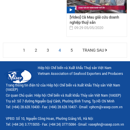
[Video] Cà Mau giải cứu doanh
nghiệp thuỷ sản
09:29 05/05/2020
1
2
3
4
5
TRANG SAU
Hiệp hội Chế biến và Xuất khẩu Thuỷ sản Việt Nam
Vietnam Association of Seafood Exporters and Producers
Trang thông tin điện tử của Hiệp hội Chế biến và Xuất khẩu Thủy sản Việt Nam
(VASEP)
Cơ quan Chủ quản: Hiệp hội Chế biến và Xuất khẩu Thủy sản Việt Nam (VASEP)
Trụ sở: Số 7 đường Nguyễn Quý Cảnh, Phường Bình Trưng, Tp.Hồ Chí Minh
Tel: (+84) 28.628.10430 - Fax: (+84) 28.628.10437 - Email: vphcm@vasep.com.vn
VPĐD: Số 10, Nguyễn Công Hoan, Phường Giảng Võ, Hà Nội
Tel: (+84 24) 3.7715055 - Fax: (+84 24) 37715084 - Email: vasephn@vasep.com.vn