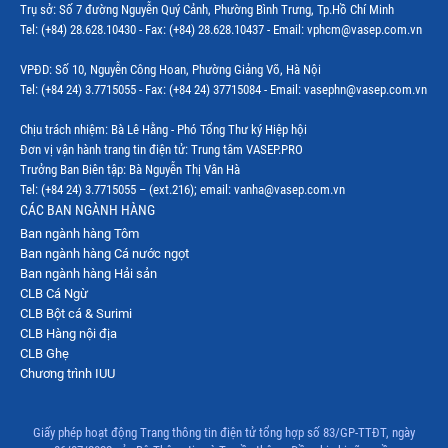
Trụ sở: Số 7 đường Nguyễn Quý Cảnh, Phường Bình Trưng, Tp.Hồ Chí Minh
Tel: (+84) 28.628.10430 - Fax: (+84) 28.628.10437 - Email: vphcm@vasep.com.vn
VPĐD: Số 10, Nguyễn Công Hoan, Phường Giảng Võ, Hà Nội
Tel: (+84 24) 3.7715055 - Fax: (+84 24) 37715084 - Email: vasephn@vasep.com.vn
Chịu trách nhiệm: Bà Lê Hằng - Phó Tổng Thư ký Hiệp hội
Đơn vị vận hành trang tin điện tử: Trung tâm VASEP.PRO
Trưởng Ban Biên tập: Bà Nguyễn Thị Vân Hà
Tel: (+84 24) 3.7715055 – (ext.216); email: vanha@vasep.com.vn
CÁC BAN NGÀNH HÀNG
Ban ngành hàng Tôm
Ban ngành hàng Cá nước ngọt
Ban ngành hàng Hải sản
CLB Cá Ngừ
CLB Bột cá & Surimi
CLB Hàng nội địa
CLB Ghẹ
Chương trình IUU
Giấy phép hoạt động Trang thông tin điện tử tổng hợp số 83/GP-TTĐT, ngày