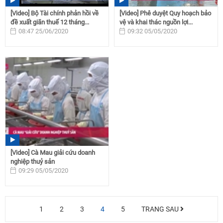
[Video] Bộ Tài chính phản hồi về
[Video] Phê duyệt Quy hoạch bảo
đề xuất giãn thuế 12 tháng...
vệ và khai thác nguồn lợi...
08:47 25/06/2020
09:32 05/05/2020
[Video] Cà Mau giải cứu doanh
nghiệp thuỷ sản
09:29 05/05/2020
1
2
3
4
5
TRANG SAU