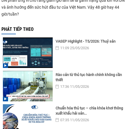
DN phản ứng vì cho rằng giảm giờ làm sẽ là gánh nặng quá lớn với DN
và ảnh hưởng đến sức hút đầu tư của Việt Nam. Vậy 48 giờ hay 44
giờ/tuần?
PHÁT TIẾP THEO
VASEP Highlight - T5/2026: Thuỷ sản
11:09 25/05/2026
Rào cản từ thủ tục hành chính không cần
thiết
17:36 11/05/2026
Chuẩn hóa thủ tục – chìa khóa khơi thông
xuất khẩu hải sản...
07:35 11/05/2026