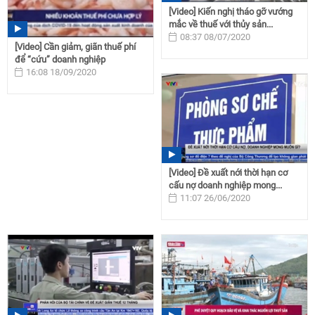
[Video] Kiến nghị tháo gỡ vướng
mắc về thuế với thủy sản...
08:37 08/07/2020
[Video] Cần giảm, giãn thuế phí
để “cứu” doanh nghiệp
16:08 18/09/2020
[Video] Đề xuất nới thời hạn cơ
cấu nợ doanh nghiệp mong...
11:07 26/06/2020