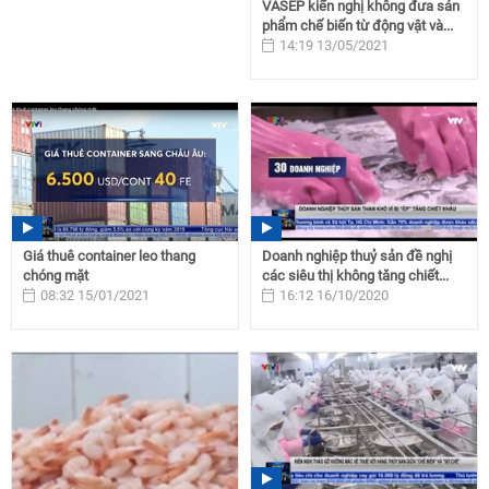
VASEP kiến nghị không đưa sản
phẩm chế biến từ động vật và...
14:19 13/05/2021
Giá thuê container leo thang
Doanh nghiệp thuỷ sản đề nghị
chóng mặt
các siêu thị không tăng chiết...
08:32 15/01/2021
16:12 16/10/2020