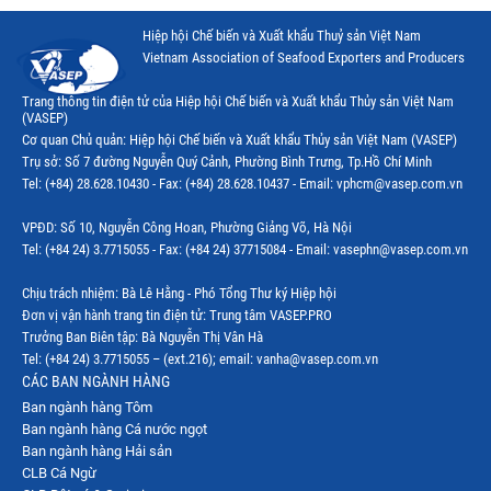
Hiệp hội Chế biến và Xuất khẩu Thuỷ sản Việt Nam
Vietnam Association of Seafood Exporters and Producers
Trang thông tin điện tử của Hiệp hội Chế biến và Xuất khẩu Thủy sản Việt Nam
(VASEP)
Cơ quan Chủ quản: Hiệp hội Chế biến và Xuất khẩu Thủy sản Việt Nam (VASEP)
Trụ sở: Số 7 đường Nguyễn Quý Cảnh, Phường Bình Trưng, Tp.Hồ Chí Minh
Tel: (+84) 28.628.10430 - Fax: (+84) 28.628.10437 - Email: vphcm@vasep.com.vn
VPĐD: Số 10, Nguyễn Công Hoan, Phường Giảng Võ, Hà Nội
Tel: (+84 24) 3.7715055 - Fax: (+84 24) 37715084 - Email: vasephn@vasep.com.vn
Chịu trách nhiệm: Bà Lê Hằng - Phó Tổng Thư ký Hiệp hội
Đơn vị vận hành trang tin điện tử: Trung tâm VASEP.PRO
Trưởng Ban Biên tập: Bà Nguyễn Thị Vân Hà
Tel: (+84 24) 3.7715055 – (ext.216); email: vanha@vasep.com.vn
CÁC BAN NGÀNH HÀNG
Ban ngành hàng Tôm
Ban ngành hàng Cá nước ngọt
Ban ngành hàng Hải sản
CLB Cá Ngừ