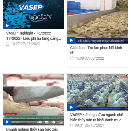
VASEP Highlight - T6/2022:
T7/2022 - Liệu phí hạ tầng cảng...
10:27 27/06/2022
Cải cách - Trợ lực phục hồi kinh
tế
15:09 07/03/2022
VASEP kiến nghị đưa ngành chế
biến thủy sản ra khỏi danh mục...
09:31 26/10/2021
Doanh nghiệp thủy sản bức xúc