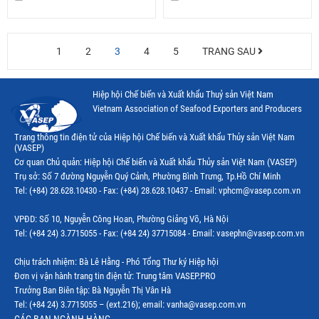
1
2
3
4
5
TRANG SAU
Hiệp hội Chế biến và Xuất khẩu Thuỷ sản Việt Nam
Vietnam Association of Seafood Exporters and Producers
Trang thông tin điện tử của Hiệp hội Chế biến và Xuất khẩu Thủy sản Việt Nam
(VASEP)
Cơ quan Chủ quản: Hiệp hội Chế biến và Xuất khẩu Thủy sản Việt Nam (VASEP)
Trụ sở: Số 7 đường Nguyễn Quý Cảnh, Phường Bình Trưng, Tp.Hồ Chí Minh
Tel: (+84) 28.628.10430 - Fax: (+84) 28.628.10437 - Email: vphcm@vasep.com.vn
VPĐD: Số 10, Nguyễn Công Hoan, Phường Giảng Võ, Hà Nội
Tel: (+84 24) 3.7715055 - Fax: (+84 24) 37715084 - Email: vasephn@vasep.com.vn
Chịu trách nhiệm: Bà Lê Hằng - Phó Tổng Thư ký Hiệp hội
Đơn vị vận hành trang tin điện tử: Trung tâm VASEP.PRO
Trưởng Ban Biên tập: Bà Nguyễn Thị Vân Hà
Tel: (+84 24) 3.7715055 – (ext.216); email: vanha@vasep.com.vn
CÁC BAN NGÀNH HÀNG