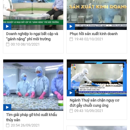
Doanh nghiệp lo ngại bất cập và
Phục hồi sản xuất kinh doanh
“gánh nặng” phí môi trường
19:48 02/10/2021
00:10 08/10/2021
Ngành Thuỷ sản chặn nguy cơ
đứt gẫy chuỗi cung ứng
09:43 10/09/2021
Tìm giải pháp gỡ khó xuất khẩu
thủy sản
20:54 26/09/2021