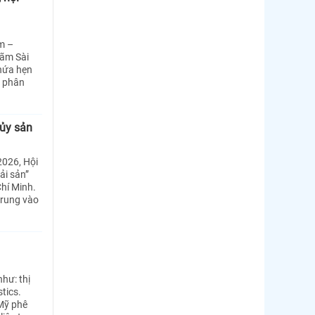
m –
lãm Sài
 hứa hẹn
c phân
hủy sản
2026, Hội
ải sản”
Chí Minh.
trung vào
hư: thị
tics.
Mỹ phê