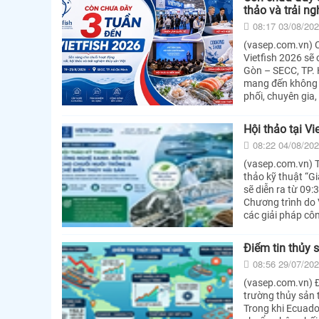
thảo và trải ng
08:17 03/08/20
(vasep.com.vn) C
Vietfish 2026 sẽ
Gòn – SECC, TP. 
mang đến không g
phối, chuyên gia
Hội thảo tại V
08:22 04/08/20
(vasep.com.vn) T
thảo kỹ thuật “G
sẽ diễn ra từ 09
Chương trình do 
các giải pháp cô
Điểm tin thủy 
08:56 29/07/20
(vasep.com.vn) Đi
trường thủy sản 
Trong khi Ecuado