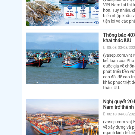
Việt Nam tại thị
hơn. Tuy nhiên, 
biến nhập khẩu v
tiện lợi và các p
Thông báo 407/
khai thác IUU
08:08 03/08/20
(vasep.com.vn) 
kết luận của Phó
quốc gia về chốn
phát triển bền v
cao độ, đề cao t
khắc phục triệt đ
thác IUU.
Nghị quyết 20-
Nam trở thành
08:18 04/08/20
(vasep.com.vn) 
về xây dựng và p
ngành kinh tế biể