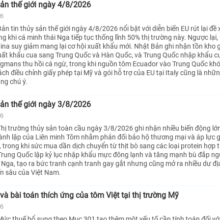
sản thế giới ngày 4/8/2026
26
n tin thủy sản thế giới ngày 4/8/2026 nổi bật với diễn biến EU rút lại đề
ng khi cá minh thái Nga tiếp tục thống lĩnh 50% thị trường này. Ngược lại
na suy giảm mang lại cơ hội xuất khẩu mới. Nhật Bản ghi nhận tồn kho 
ất khẩu cua sang Trung Quốc và Hàn Quốc, và Trung Quốc nhập khẩu c
Wegmans thu hồi cá ngừ, trong khi nguồn tôm Ecuador vào Trung Quốc kh
ch điều chỉnh giấy phép tại Mỹ và gói hỗ trợ của EU tại Italy cũng là nhữ
ng chú ý.
sản thế giới ngày 3/8/2026
26
hị trường thủy sản toàn cầu ngày 3/8/2026 ghi nhận nhiều biến động lớ
ành lập của Liên minh Tôm nhằm phản đối bảo hộ thương mại và áp lực g
 trong khi sức mua dần dịch chuyển từ thịt bò sang các loại protein hợp tú
 Trung Quốc lập kỷ lục nhập khẩu mực đông lạnh và tăng mạnh bù đắp n
 Nga, tạo ra bức tranh cạnh tranh gay gắt nhưng cũng mở ra nhiều dư đị
n sâu của Việt Nam.
à bài toán thích ứng của tôm Việt tại thị trường Mỹ
26
ức thuế bổ sung theo Mục 301 tạo thêm một yếu tố cần tính toán đối vớ