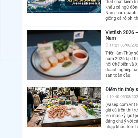
thắt chặt kiểm t
khẩu cá ngừ đông 
Nam, các doanh n
giống cá rô phi t
Vietfish 2026 –
Nam
11:21 05/08/20
Triển lãm Thủy s
năm 2026 tại Thà
hội Chế biến và 
doanh nghiệp hàng
sản toàn cầu.
Điểm tin thủy 
10:40 05/08/20
(vasep.com.vn) B
giá cả trên thị t
lên mức kỷ lục t
đáng chú ý với c
nhập khẩu tôm từ