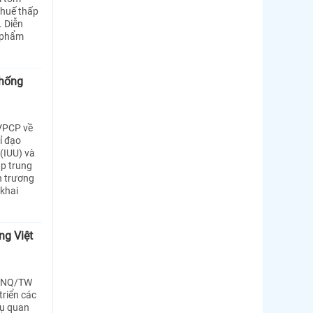
thuế thấp
. Diễn
n phẩm
chống
VPCP về
ỉ đạo
(IUU) và
ập trung
n trương
 khai
ng Việt
0-NQ/TW
triển các
vụ quan