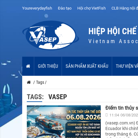
Youreverydayfish
Đào tạo
Hội chợ VietFish
CLB Hàng nội đ
HIỆP HỘI CHẾ
Vietnam Assoc
GIỚI THIỆU
SẢN PHẨM XUẤT KHẨU
THƯ VIỆN V
/
Tags
/
TAGS:
VASEP
Điểm tin thủy 
11:04 06/08/20
(vasep.com.vn) Đ
Ecuador khi chín
trong tháng 6. C