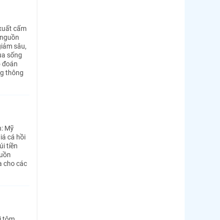
 xuất cấm
, nguồn
giảm sâu,
ua sống
ó đoán
ng thông
n: Mỹ
iá cá hồi
i tiền
guồn
a cho các
i tôm