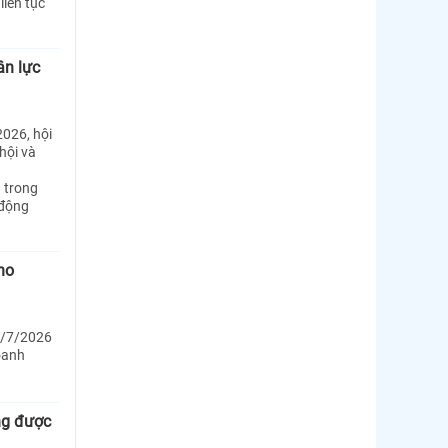
liên tục
ân lực
2026, hội
hội và
 trong
 động
ho
1/7/2026
oanh
ng được