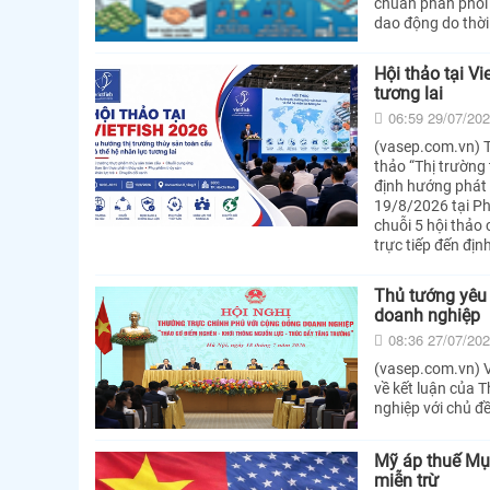
chuẩn phân phối 1
dao động do thời 
Hội thảo tại V
tương lai
06:59 29/07/20
(vasep.com.vn) T
thảo “Thị trường
định hướng phát 
19/8/2026 tại Ph
chuỗi 5 hội thảo
trực tiếp đến đị
Thủ tướng yêu 
doanh nghiệp
08:36 27/07/20
(vasep.com.vn) 
về kết luận của 
nghiệp với chủ đ
Mỹ áp thuế Mụ
miễn trừ