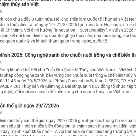
hiệm thủy sản Việt
26
hỉ còn chưa đầy 3 tuần nữa, Hội chợ Triển lãm Quốc tế Thủy sản Việt Na
 chính thức diễn ra từ ngày 19–21/8/2026 tại Trung tâm Hội chợ và Triển 
Hồ Chí Minh. Với định hướng “Innovation – Sustainability”, Vietfish 2026
ian kết nối toàn diện cho doanh nghiệp thủy sản, nhà mua hàng, đối tá
, cơ quan quản lý và khách tham quan trong nước, quốc tế.
ietfish 2026: Công nghệ xanh cho chuỗi nuôi trồng và chế biến t
26
rong khuôn khổ Hội chợ Triển lãm Quốc tế Thủy sản Việt Nam – Vietfish 
iải pháp công nghệ xanh, bền vững cho chuỗi nuôi trồng & chế biến thủy h
:30–11:45 ngày 20/8/2026 tại Phòng Convention B, tầng 2, SECC, TP. Hồ 
VASEP, Cục Thủy sản và Kiểm ngư, Đại sứ quán Na Uy đồng tổ chức, tập 
ng nghệ, đổi mới và chuyển đổi bền vững cho ngành thủy sản Việt Nam.
sản thế giới ngày 29/7/2026
26
ểm tin thủy sản thế giới ngày 29/7/2026 ghi nhận các thông tin nổi bật n
toàn cầu ghi nhận nhiều biến động lớn từ chính sách thương mại đến logis
r đẩy mạnh xuất khẩu nhờ FTA với Canada và mục tiêu tăng trưởng 5%, 