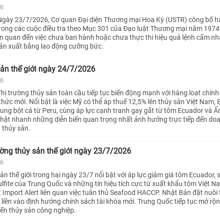
26
Ngày 23/7/2026, Cơ quan Đại diện Thương mại Hoa Kỳ (USTR) công bố 
rong các cuộc điều tra theo Mục 301 của Đạo luật Thương mại năm 1974 
liên quan đến việc chưa ban hành hoặc chưa thực thi hiệu quả lệnh cấm n
ản xuất bằng lao động cưỡng bức.
sản thế giới ngày 24/7/2026
26
hị trường thủy sản toàn cầu tiếp tục biến động mạnh với hàng loạt chính
hức mới. Nổi bật là việc Mỹ có thể áp thuế 12,5% lên thủy sản Việt Nam, 
cung bột cá từ Peru, cùng áp lực cạnh tranh gay gắt từ tôm Ecuador và Ấ
nhật nhanh những diễn biến quan trọng nhất ảnh hưởng trực tiếp đến do
 thủy sản.
rường thủy sản thế giới ngày 23/7/2026
26
ản thế giới trong hai ngày 23/7 nổi bật với áp lực giảm giá tôm Ecuador, 
lfite của Trung Quốc và những tín hiệu tích cực từ xuất khẩu tôm Việt Na
 Import Alert liên quan việc tuân thủ Seafood HACCP. Nhật Bản đặt nuôi
t liền vào định hướng chính sách tài khóa mới. Trung Quốc tiếp tục mở rộ
iến thủy sản công nghiệp.