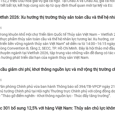
52,2 triệu USD hòa giải vụ giá cá ngừ. Tại Châu Á và Châu Âu, giá cá hồi 
tiết bất lợi, kết hợp cùng sức ép từ quy định thuế quan mới tại Mỹ và EU.
ietfish 2026: Xu hướng thị trường thủy sản toàn cầu và thế hệ nh
26
rong khuôn khổ Hội chợ Triển lãm Quốc tế Thủy sản Việt Nam – Vietfish 
 thực phẩm thủy sản toàn cầu và thế hệ nhân lực tương lai: Xu hướng, cơ 
triển bền vững ngành thủy sản Việt Nam” sẽ diễn ra từ 14:00–16:15 ngày
òng Convention B, tầng 2, SECC, TP. Hồ Chí Minh. Đây là hội thảo mở đầu
 chuyên ngành tại Vietfish 2026, tập trung vào những vấn đề đang có tác
nh hướng phát triển dài hạn của ngành thủy sản Việt Nam.
cầu giảm chi phí, khơi thông nguồn lực và mở rộng thị trường c
26
Văn phòng Chính phủ vừa ban hành Thông báo số 394/TB-VPCP ngày 2
Thủ tướng Chính phủ tại Hội nghị Thường trực Chính phủ với cộng đồng d
ề “Tháo gỡ điểm nghẽn - Khơi thông nguồn lực - Thúc đẩy tăng trưởng”.
c 301 bổ sung 12,5% với hàng Việt Nam: Thủy sản chủ lực khô