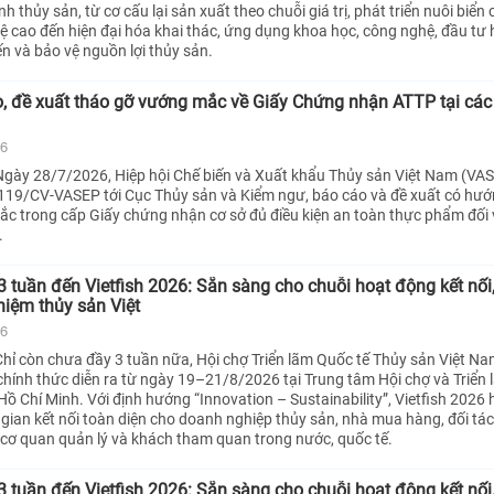
nh thủy sản, từ cơ cấu lại sản xuất theo chuỗi giá trị, phát triển nuôi biển
ệ cao đến hiện đại hóa khai thác, ứng dụng khoa học, công nghệ, đầu tư 
n và bảo vệ nguồn lợi thủy sản.
, đề xuất tháo gỡ vướng mắc về Giấy Chứng nhận ATTP tại các
26
gày 28/7/2026, Hiệp hội Chế biến và Xuất khẩu Thủy sản Việt Nam (VA
119/CV-VASEP tới Cục Thủy sản và Kiểm ngư, báo cáo và đề xuất có hư
c trong cấp Giấy chứng nhận cơ sở đủ điều kiện an toàn thực phẩm đối 
.
 tuần đến Vietfish 2026: Sẵn sàng cho chuỗi hoạt động kết nối,
hiệm thủy sản Việt
26
hỉ còn chưa đầy 3 tuần nữa, Hội chợ Triển lãm Quốc tế Thủy sản Việt Na
 chính thức diễn ra từ ngày 19–21/8/2026 tại Trung tâm Hội chợ và Triển 
Hồ Chí Minh. Với định hướng “Innovation – Sustainability”, Vietfish 2026
ian kết nối toàn diện cho doanh nghiệp thủy sản, nhà mua hàng, đối tá
, cơ quan quản lý và khách tham quan trong nước, quốc tế.
 tuần đến Vietfish 2026: Sẵn sàng cho chuỗi hoạt động kết nối,