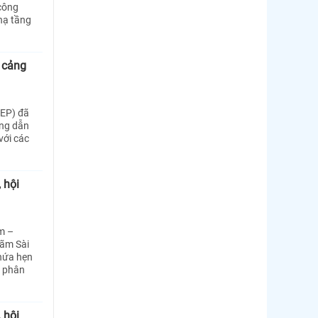
 công
hạ tầng
 cảng
SEP) đã
ớng dẫn
với các
 hội
m –
lãm Sài
 hứa hẹn
c phân
 hội