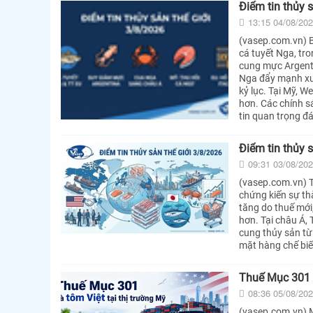
Điểm tin thủy 
13:15 04/08/20
(vasep.com.vn) Bả
cá tuyết Nga, tro
cung mực Argenti
Nga đẩy mạnh xu
kỷ lục. Tại Mỹ, 
hơn. Các chính sá
tin quan trọng đá
Điểm tin thủy 
09:31 03/08/20
(vasep.com.vn) T
chứng kiến sự th
tăng do thuế mới,
hơn. Tại châu Á,
cung thủy sản từ
mặt hàng chế biế
Thuế Mục 301 v
08:36 05/08/20
(vasep.com.vn) M