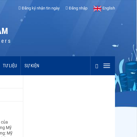
Đăng ký nhận tin ngày
Đăng nhập
English
AM
cers
TƯ LIỆU
SỰ KIỆN
g của
ờng Mỹ
ọng: Mỹ