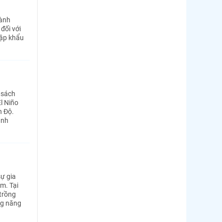
hành
đối với
hập khẩu
 sách
El Niño
n Độ.
anh
sự gia
m. Tại
 trồng
ng năng