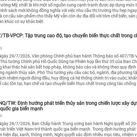
 trường Mỹ, nhất là khi một số nguồn cung cạnh tranh được áp dụng mức 
chính sách mới không đồng nghĩa với việc nhu cầu thị trường thu hẹp ngay
à cơ cấu sản phẩm cho thấy Mỹ vẫn còn dư địa đối với tôm chế biến, sả
hân khúc có sự khác biệt.
TB-VPCP: Tập trung cao độ, tạo chuyển biến thực chất trong 
26
Ngày 29/7/2026, Văn phòng Chính phủ ban hành Thông báo số 407/TB-
 Thủ tướng Chính phủ Hồ Quốc Dũng tại Phiên họp lần thứ 35 của Ban Ch
g khai thác hải sản bất hợp pháp, không báo cáo và không theo quy định 
ững ngành thủy sản. Phó Thủ tướng yêu cầu các bộ, ngành, địa phương t
rách nhiệm người đứng đầu, huy động cả hệ thống chính trị vào cuộc; khẩ
ể các tồn tại, hạn chế và tạo chuyển biến thực chất trong công tác chống
NQ/TW: Định hướng phát triển thủy sản trong chiến lược xây dự
 quốc gia biển mạnh
26
Ngày 28/7/2026, Ban Chấp hành Trung ương ban hành Nghị quyết số 2
hát triển Việt Nam trở thành quốc gia biển mạnh. Trong định hướng phát 
n hiện đại, xanh, thông minh, Nghị quyết xác định nhiều mục tiêu, nhiệm 