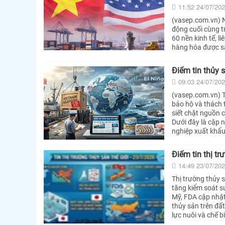
11:52 24/07/20
(vasep.com.vn) 
động cuối cùng t
60 nền kinh tế, 
hàng hóa được s
Điểm tin thủy 
09:03 24/07/20
(vasep.com.vn) T
bảo hộ và thách t
siết chặt nguồn 
Dưới đây là cập 
nghiệp xuất khẩu
Điểm tin thị t
14:49 23/07/20
Thị trường thủy s
tăng kiểm soát su
Mỹ, FDA cập nhật
thủy sản trên đấ
lực nuôi và chế b