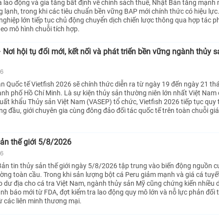
ra lao động và gia tăng bất định về chính sách thuế, Nhật Bản tăng mạnh
lạnh, trong khi các tiêu chuẩn bền vững BAP mới chính thức có hiệu lực. 
ghiệp lớn tiếp tục chủ động chuyển dịch chiến lược thông qua hợp tác ph
heo mô hình chuỗi tích hợp.
 Nơi hội tụ đổi mới, kết nối và phát triển bền vững ngành thủy s
26
ản Quốc tế Vietfish 2026 sẽ chính thức diễn ra từ ngày 19 đến ngày 21 th
nh phố Hồ Chí Minh. Là sự kiện thủy sản thường niên lớn nhất Việt Nam 
Xuất khẩu Thủy sản Việt Nam (VASEP) tổ chức, Vietfish 2026 tiếp tục quy 
 đầu, giới chuyên gia cùng đông đảo đối tác quốc tế trên toàn chuỗi giá 
sản thế giới 5/8/2026
26
ản tin thủy sản thế giới ngày 5/8/2026 tập trung vào biến động nguồn c
rường toàn cầu. Trong khi sản lượng bột cá Peru giảm mạnh và giá cá tuyế
ạo dư địa cho cá tra Việt Nam, ngành thủy sản Mỹ cũng chứng kiến nhiều d
ảnh báo mới từ FDA, đợt kiểm tra lao động quy mô lớn và nỗ lực phản đối 
 các liên minh thương mại.