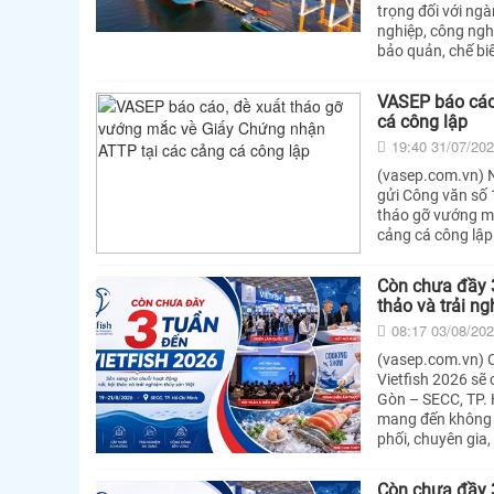
trọng đối với ngà
nghiệp, công ngh
bảo quản, chế biế
VASEP báo cáo
cá công lập
19:40 31/07/20
(vasep.com.vn) N
gửi Công văn số 
tháo gỡ vướng mắ
cảng cá công lập
Còn chưa đầy 3
thảo và trải ng
08:17 03/08/20
(vasep.com.vn) C
Vietfish 2026 sẽ
Gòn – SECC, TP. 
mang đến không g
phối, chuyên gia
Còn chưa đầy 3