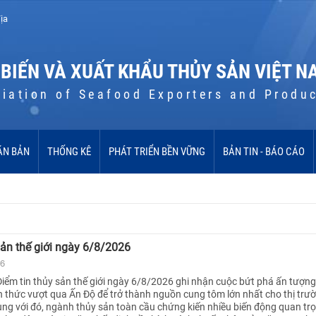
ịa
 BIẾN VÀ XUẤT KHẨU THỦY SẢN VIỆT N
iation of Seafood Exporters and Produ
ĂN BẢN
THỐNG KÊ
PHÁT TRIỂN BỀN VỮNG
BẢN TIN - BÁO CÁO
sản thế giới ngày 6/8/2026
26
iểm tin thủy sản thế giới ngày 6/8/2026 ghi nhận cuộc bứt phá ấn tượn
h thức vượt qua Ấn Độ để trở thành nguồn cung tôm lớn nhất cho thị trư
ùng với đó, ngành thủy sản toàn cầu chứng kiến nhiều biến động quan tr