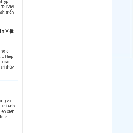
 nhập
Tại Việt
át triển
ản Việt
áng 8
do Hiệp
tụ các
trị thủy
ung và
t tại Anh
iễn biến
thuế