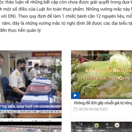
 thảo luận về những bất cập còn chưa được giải quyết trong dựa 
hành một số điều của Luật An toàn thực phẩm. Những vướng mắc này 
i với DN). Theo quy định để làm 1 chiếc bánh cần 12 nguyên liệu, m
1 năm, đây là những vướng mắc từ nghị định 38 được các đại biểu tậ
đến thực tiễn quản lý.
Không để đứt gãy chuỗi giá trị nôn
00:58 09/08/2021
 huy hiệu quả cao nhất các giải
n, giảm thuế...