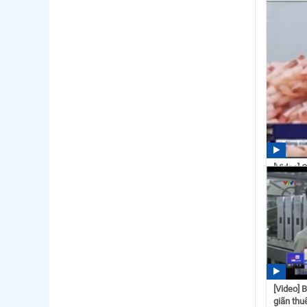
VASEP k
biến từ đ
14:19
[Video] 
doanh n
16:08
[Video] 
giãn thuế