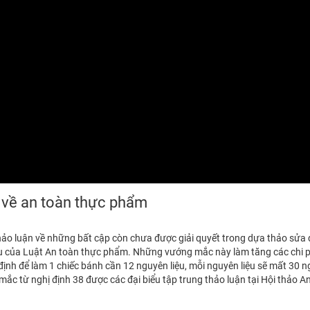
h về an toàn thực phẩm
o luận về những bất cập còn chưa được giải quyết trong dựa thảo sửa 
iều của Luật An toàn thực phẩm. Những vướng mắc này làm tăng các chi p
định để làm 1 chiếc bánh cần 12 nguyên liệu, mỗi nguyên liệu sẽ mất 30 n
ắc từ nghị định 38 được các đại biểu tập trung thảo luận tại Hội thảo A