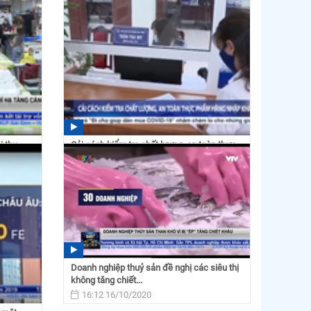
15:57 06/08/2021
ị thu
Cải cách kiểm tra chất lượng, an toàn thực
phẩm hàng hóa...
11:15 07/06/2021
Doanh nghiệp thuỷ sản đề nghị các siêu thị
không tăng chiết...
16:12 16/10/2020