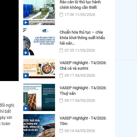
Rào cản từ thủ tục hành
chính không cần thiết
17:36 11/05/2026
Chuẩn hóa thủ tục – chìa
khóa khơi thông xuất khẩu
hải sản...
07:35 11/05/2026
VASEP Highlight - T4/2026:
Chả cá và surimi
09:17 04/05/2026
VASEP Highlight - T4/2026:
Thuỷ sản
09:17 04/05/2026
đổi nghị
hí bất
gày xin
VASEP Highlight - T4/2026:
n toàn
Tôm
09:14 04/05/2026