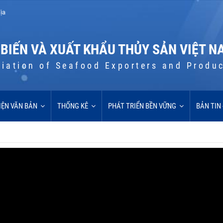
ịa
 BIẾN VÀ XUẤT KHẨU THỦY SẢN VIỆT N
iation of Seafood Exporters and Produ
IỆN VĂN BẢN
THỐNG KÊ
PHÁT TRIỂN BỀN VỮNG
BẢN TIN