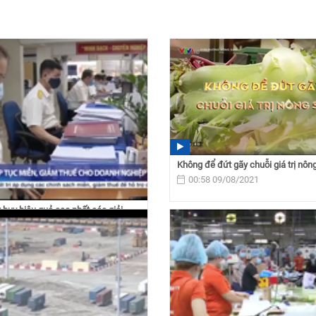
Không để đứt gãy chuỗi giá trị nôn
00:58 09/08/2021
 huy hiệu quả cao nhất các giải
n, giảm thuế...
 10/08/2021