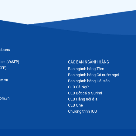
oducers
t Nam (VASEP)
CÁC BAN NGÀNH HÀNG
SEP)
Ban ngành hàng Tôm
Ban ngành hàng Cá nước ngọt
om.vn
Ban ngành hàng Hải sản
CLB Cá Ngừ
CLB Bột cá & Surimi
com.vn
CLB Hàng nội địa
CLB Ghẹ
Chương trình IUU