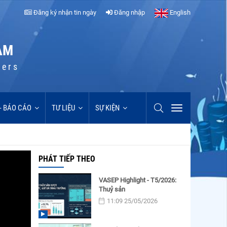
Đăng ký nhận tin ngày
Đăng nhập
English
AM
cers
 - BÁO CÁO
TƯ LIỆU
SỰ KIỆN
PHÁT TIẾP THEO
VASEP Highlight - T5/2026:
Thuỷ sản
11:09 25/05/2026