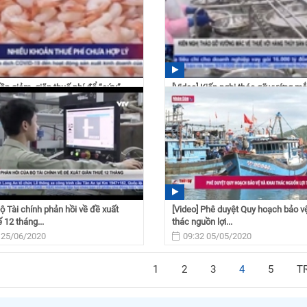
Cần giảm, giãn thuế phí để “cứu”
[Video] Kiến nghị tháo gỡ vướng mắ
ghiệp
thuế với thủy sản...
 18/09/2020
08:37 08/07/2020
Bộ Tài chính phản hồi về đề xuất
[Video] Phê duyệt Quy hoạch bảo vệ
 12 tháng...
thác nguồn lợi...
 25/06/2020
09:32 05/05/2020
1
2
3
4
5
T