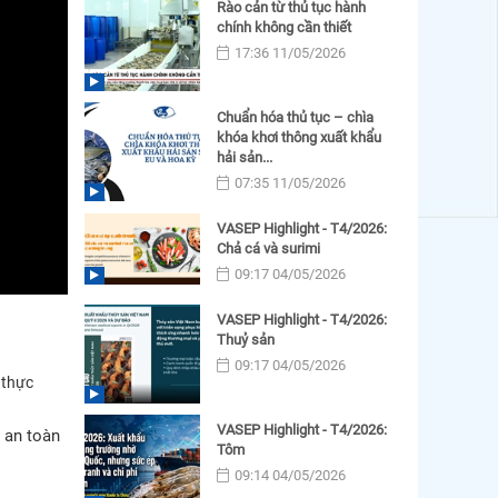
Rào cản từ thủ tục hành
chính không cần thiết
17:36 11/05/2026
Chuẩn hóa thủ tục – chìa
khóa khơi thông xuất khẩu
hải sản...
07:35 11/05/2026
VASEP Highlight - T4/2026:
Chả cá và surimi
09:17 04/05/2026
VASEP Highlight - T4/2026:
Thuỷ sản
09:17 04/05/2026
 thực
VASEP Highlight - T4/2026:
 an toàn
Tôm
09:14 04/05/2026