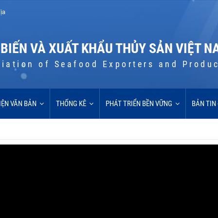
ịa
 BIẾN VÀ XUẤT KHẨU THỦY SẢN VIỆT N
iation of Seafood Exporters and Produ
IỆN VĂN BẢN
THỐNG KÊ
PHÁT TRIỂN BỀN VỮNG
BẢN TIN