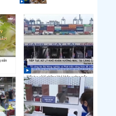
g sản
Tiếp tục xử lý những khó khăn vướng mắc
tại cảng Cát Lái
15:57 06/08/2021