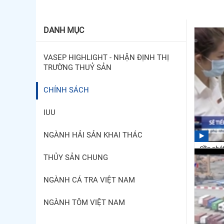
DANH MỤC
VASEP HIGHLIGHT - NHẬN ĐỊNH THỊ
TRƯỜNG THUỶ SẢN
CHÍNH SÁCH
IUU
NGÀNH HẢI SẢN KHAI THÁC
Cần phát
THỦY SẢN CHUNG
pháp miễ
15:35
NGÀNH CÁ TRA VIỆT NAM
NGÀNH TÔM VIỆT NAM