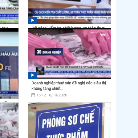
ị thu
Cải cách kiểm tra chất lượng, an toàn thực
phẩm hàng hóa...
11:15 07/06/2021
Doanh nghiệp thuỷ sản đề nghị các siêu thị
không tăng chiết...
16:12 16/10/2020
g mặt