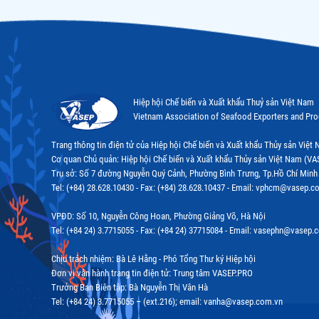
Hiệp hội Chế biến và Xuất khẩu Thuỷ sản Việt Nam
Vietnam Association of Seafood Exporters and Pr
Trang thông tin điện tử của Hiệp hội Chế biến và Xuất khẩu Thủy sản Việ
Cơ quan Chủ quản: Hiệp hội Chế biến và Xuất khẩu Thủy sản Việt Nam (VA
Trụ sở: Số 7 đường Nguyễn Quý Cảnh, Phường Bình Trưng, Tp.Hồ Chí Minh
Tel: (+84) 28.628.10430 - Fax: (+84) 28.628.10437 - Email: vphcm@vasep.c
VPĐD: Số 10, Nguyễn Công Hoan, Phường Giảng Võ, Hà Nội
Tel: (+84 24) 3.7715055 - Fax: (+84 24) 37715084 - Email: vasephn@vasep.
Chịu trách nhiệm: Bà Lê Hằng - Phó Tổng Thư ký Hiệp hội
Đơn vị vận hành trang tin điện tử: Trung tâm VASEP.PRO
Trưởng Ban Biên tập: Bà Nguyễn Thị Vân Hà
Tel: (+84 24) 3.7715055 – (ext.216); email: vanha@vasep.com.vn