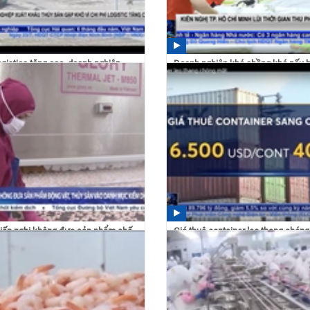
logistics tăng cao, doanh nghiệp
Doanh nghiệp khó chồng khó nếu b
u thủy sản...
thêm phí hạ tầng cảng...
 28/07/2021
22:01 24/06/2021
iến nghị không đưa sản phẩm chế
Giá thuê container leo thang chón
ộng vật và...
08:32 15/01/2021
 13/05/2021