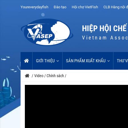
Youreverydayfish
Đào tạo
Hội chợ VietFish
CLB Hàng nội đ
HIỆP HỘI CHẾ
Vietnam Assoc
GIỚI THIỆU
SẢN PHẨM XUẤT KHẨU
THƯ V
/
Video
/
Chính sách
/