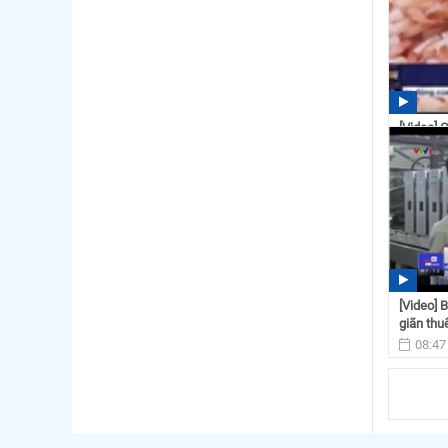
[Video] 
doanh n
16:08
[Video] 
giãn thuế
08:47