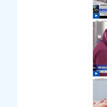
Chi phí 
xuất khẩ
15:44
VASEP k
biến từ đ
14:19