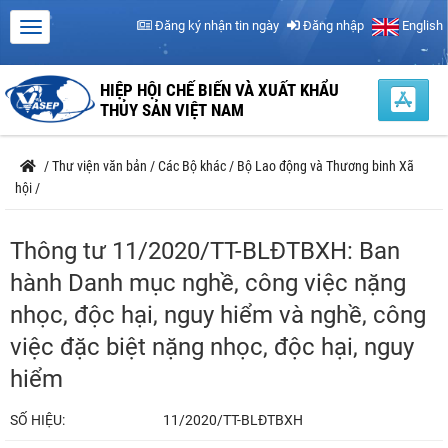
Đăng ký nhận tin ngày
Đăng nhập
English
HIỆP HỘI CHẾ BIẾN VÀ XUẤT KHẨU
THỦY SẢN VIỆT NAM
/
Thư viện văn bản
/
Các Bộ khác
/
Bộ Lao động và Thương binh Xã
hội
/
Thông tư 11/2020/TT-BLĐTBXH: Ban
hành Danh mục nghề, công việc nặng
nhọc, độc hại, nguy hiểm và nghề, công
việc đặc biệt nặng nhọc, độc hại, nguy
hiểm
SỐ HIỆU:
11/2020/TT-BLĐTBXH