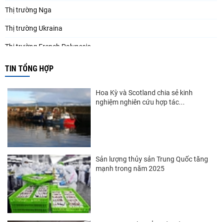
Thị trường Nga
Thị trường Ukraina
Thị trường French Polynesia
Thị trường Trung Quốc
TIN TỔNG HỢP
Thị trường Papua New Guinea
Hoa Kỳ và Scotland chia sẻ kinh
Thị trường New Zealand
nghiệm nghiên cứu hợp tác...
Thị trường Đài Loan
Thị trường Hàn Quốc
Thị trường Mỹ
Sản lượng thủy sản Trung Quốc tăng
mạnh trong năm 2025
Thị trường EU
Thị trường Nhật Bản
Thị trường Việt Nam