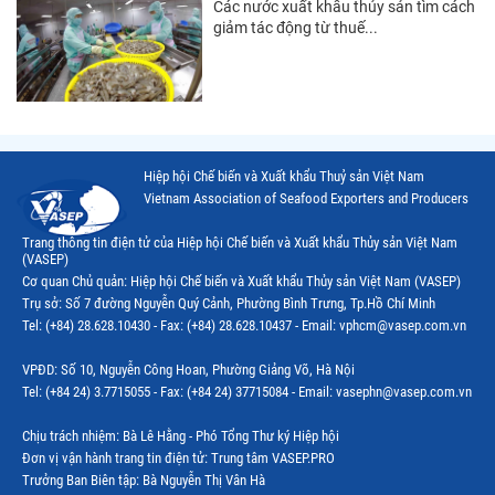
Các nước xuất khẩu thủy sản tìm cách
giảm tác động từ thuế...
Hiệp hội Chế biến và Xuất khẩu Thuỷ sản Việt Nam
Vietnam Association of Seafood Exporters and Producers
Trang thông tin điện tử của Hiệp hội Chế biến và Xuất khẩu Thủy sản Việt Nam
(VASEP)
Cơ quan Chủ quản: Hiệp hội Chế biến và Xuất khẩu Thủy sản Việt Nam (VASEP)
Trụ sở: Số 7 đường Nguyễn Quý Cảnh, Phường Bình Trưng, Tp.Hồ Chí Minh
Tel: (+84) 28.628.10430 - Fax: (+84) 28.628.10437 - Email: vphcm@vasep.com.vn
VPĐD: Số 10, Nguyễn Công Hoan, Phường Giảng Võ, Hà Nội
Tel: (+84 24) 3.7715055 - Fax: (+84 24) 37715084 - Email: vasephn@vasep.com.vn
Chịu trách nhiệm: Bà Lê Hằng - Phó Tổng Thư ký Hiệp hội
Đơn vị vận hành trang tin điện tử: Trung tâm VASEP.PRO
Trưởng Ban Biên tập: Bà Nguyễn Thị Vân Hà