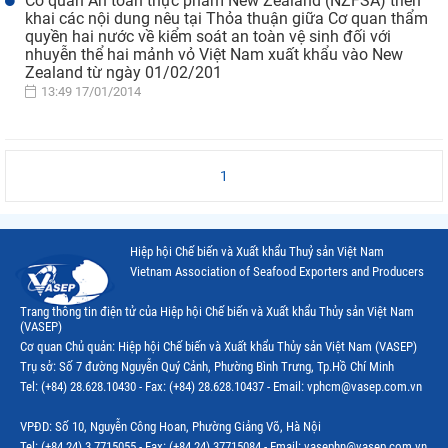
Cơ quan An toàn thực phẩm New Zealand (NZFSA) triển
khai các nội dung nêu tại Thỏa thuận giữa Cơ quan thẩm
quyền hai nước về kiểm soát an toàn vệ sinh đối với
nhuyễn thể hai mảnh vỏ Việt Nam xuất khẩu vào New
Zealand từ ngày 01/02/201
13:49 17/01/2014
1
Hiệp hội Chế biến và Xuất khẩu Thuỷ sản Việt Nam
Vietnam Association of Seafood Exporters and Producers
Trang thông tin điện tử của Hiệp hội Chế biến và Xuất khẩu Thủy sản Việt Nam
(VASEP)
Cơ quan Chủ quản: Hiệp hội Chế biến và Xuất khẩu Thủy sản Việt Nam (VASEP)
Trụ sở: Số 7 đường Nguyễn Quý Cảnh, Phường Bình Trưng, Tp.Hồ Chí Minh
Tel: (+84) 28.628.10430 - Fax: (+84) 28.628.10437 - Email: vphcm@vasep.com.vn
VPĐD: Số 10, Nguyễn Công Hoan, Phường Giảng Võ, Hà Nội
Tel: (+84 24) 3.7715055 - Fax: (+84 24) 37715084 - Email: vasephn@vasep.com.vn