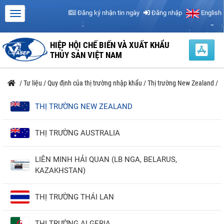
Đăng ký nhận tin ngày
Đăng nhập
English
HIỆP HỘI CHẾ BIẾN VÀ XUẤT KHẨU
THỦY SẢN VIỆT NAM
/
Tư liệu
/
Quy định của thị trường nhập khẩu
/
Thị trường New Zealand
/
THỊ TRƯỜNG NEW ZEALAND
THỊ TRƯỜNG AUSTRALIA
LIÊN MINH HẢI QUAN (LB NGA, BELARUS,
KAZAKHSTAN)
THỊ TRƯỜNG THÁI LAN
THỊ TRƯỜNG ALGERIA