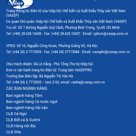
Trang thông tin điện tử của Hiệp hội Chế biến và Xuất khẩu Thủy sản Việt Nam
(VASEP)
Cơ quan Chủ quản: Hiệp hội Chế biến và Xuất khẩu Thủy sản Việt Nam (VASEP)
Trụ sở: Số 7 đường Nguyễn Quý Cảnh, Phường Bình Trưng, Tp.Hồ Chí Minh
Tel: (+84) 28.628.10430 - Fax: (+84) 28.628.10437 - Email: vphcm@vasep.com.vn
VPĐD: Số 10, Nguyễn Công Hoan, Phường Giảng Võ, Hà Nội
Tel: (+84 24) 3.7715055 - Fax: (+84 24) 37715084 - Email: vasephn@vasep.com.vn
Chịu trách nhiệm: Bà Lê Hằng - Phó Tổng Thư ký Hiệp hội
Đơn vị vận hành trang tin điện tử: Trung tâm VASEP.PRO
Trưởng Ban Biên tập: Bà Nguyễn Thị Vân Hà
Tel: (+84 24) 3.7715055 – (ext.216); email: vanha@vasep.com.vn
CÁC BAN NGÀNH HÀNG
Ban ngành hàng Tôm
Ban ngành hàng Cá nước ngọt
Ban ngành hàng Hải sản
CLB Cá Ngừ
CLB Bột cá & Surimi
CLB Hàng nội địa
CLB Ghẹ