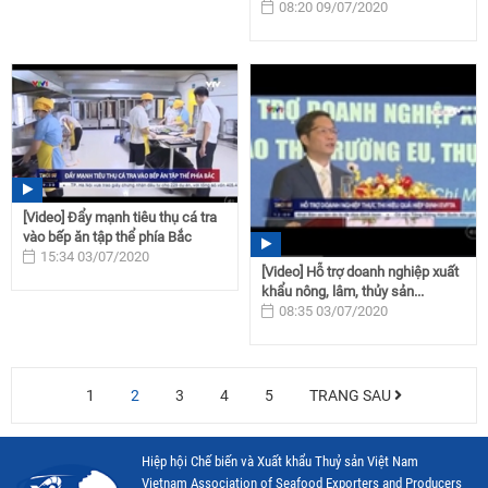
08:20 09/07/2020
[Video] Đẩy mạnh tiêu thụ cá tra
vào bếp ăn tập thể phía Bắc
15:34 03/07/2020
[Video] Hỗ trợ doanh nghiệp xuất
khẩu nông, lâm, thủy sản...
08:35 03/07/2020
1
2
3
4
5
TRANG SAU
Hiệp hội Chế biến và Xuất khẩu Thuỷ sản Việt Nam
Vietnam Association of Seafood Exporters and Producers