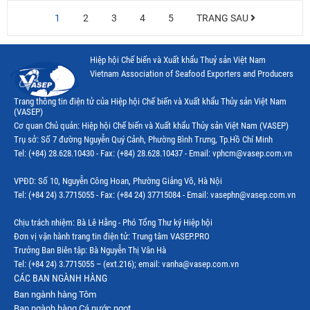
1
2
3
4
5
TRANG SAU
Hiệp hội Chế biến và Xuất khẩu Thuỷ sản Việt Nam
Vietnam Association of Seafood Exporters and Producers
Trang thông tin điện tử của Hiệp hội Chế biến và Xuất khẩu Thủy sản Việt Nam
(VASEP)
Cơ quan Chủ quản: Hiệp hội Chế biến và Xuất khẩu Thủy sản Việt Nam (VASEP)
Trụ sở: Số 7 đường Nguyễn Quý Cảnh, Phường Bình Trưng, Tp.Hồ Chí Minh
Tel: (+84) 28.628.10430 - Fax: (+84) 28.628.10437 - Email: vphcm@vasep.com.vn
VPĐD: Số 10, Nguyễn Công Hoan, Phường Giảng Võ, Hà Nội
Tel: (+84 24) 3.7715055 - Fax: (+84 24) 37715084 - Email: vasephn@vasep.com.vn
Chịu trách nhiệm: Bà Lê Hằng - Phó Tổng Thư ký Hiệp hội
Đơn vị vận hành trang tin điện tử: Trung tâm VASEP.PRO
Trưởng Ban Biên tập: Bà Nguyễn Thị Vân Hà
Tel: (+84 24) 3.7715055 – (ext.216); email: vanha@vasep.com.vn
CÁC BAN NGÀNH HÀNG
Ban ngành hàng Tôm
Ban ngành hàng Cá nước ngọt