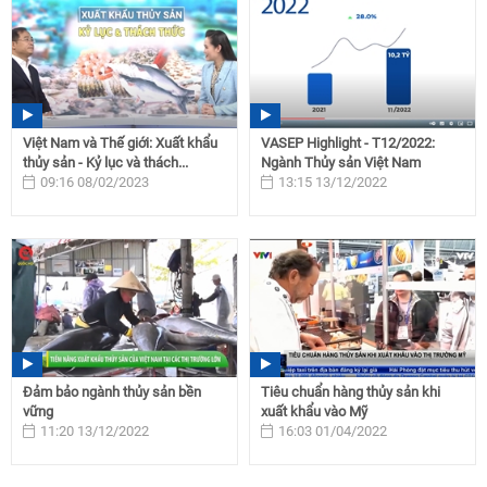
Việt Nam và Thế giới: Xuất khẩu
VASEP Highlight - T12/2022:
thủy sản - Kỷ lục và thách...
Ngành Thủy sản Việt Nam
09:16 08/02/2023
13:15 13/12/2022
Đảm bảo ngành thủy sản bền
Tiêu chuẩn hàng thủy sản khi
vững
xuất khẩu vào Mỹ
11:20 13/12/2022
16:03 01/04/2022