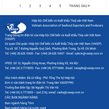
1
2
3
4
5
TRANG SAU
Hiệp hội Chế biến và Xuất khẩu Thuỷ sản Việt Nam
Vietnam Association of Seafood Exporters and Producers
Trang thông tin điện tử của Hiệp hội Chế biến và Xuất khẩu Thủy sản Việt Nam
(VASEP)
Cơ quan Chủ quản: Hiệp hội Chế biến và Xuất khẩu Thủy sản Việt Nam (VASEP)
Trụ sở: Số 7 đường Nguyễn Quý Cảnh, Phường Bình Trưng, Tp.Hồ Chí Minh
Tel: (+84) 28.628.10430 - Fax: (+84) 28.628.10437 - Email: vphcm@vasep.com.vn
VPĐD: Số 10, Nguyễn Công Hoan, Phường Giảng Võ, Hà Nội
Tel: (+84 24) 3.7715055 - Fax: (+84 24) 37715084 - Email: vasephn@vasep.com.vn
Chịu trách nhiệm: Bà Lê Hằng - Phó Tổng Thư ký Hiệp hội
Đơn vị vận hành trang tin điện tử: Trung tâm VASEP.PRO
Trưởng Ban Biên tập: Bà Nguyễn Thị Vân Hà
Tel: (+84 24) 3.7715055 – (ext.216); email: vanha@vasep.com.vn
CÁC BAN NGÀNH HÀNG
Ban ngành hàng Tôm
Ban ngành hàng Cá nước ngọt