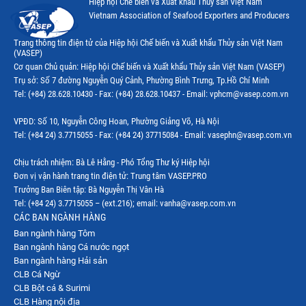
Hiệp hội Chế biến và Xuất khẩu Thuỷ sản Việt Nam
Vietnam Association of Seafood Exporters and Producers
Trang thông tin điện tử của Hiệp hội Chế biến và Xuất khẩu Thủy sản Việt Nam
(VASEP)
Cơ quan Chủ quản: Hiệp hội Chế biến và Xuất khẩu Thủy sản Việt Nam (VASEP)
Trụ sở: Số 7 đường Nguyễn Quý Cảnh, Phường Bình Trưng, Tp.Hồ Chí Minh
Tel: (+84) 28.628.10430 - Fax: (+84) 28.628.10437 - Email: vphcm@vasep.com.vn
VPĐD: Số 10, Nguyễn Công Hoan, Phường Giảng Võ, Hà Nội
Tel: (+84 24) 3.7715055 - Fax: (+84 24) 37715084 - Email: vasephn@vasep.com.vn
Chịu trách nhiệm: Bà Lê Hằng - Phó Tổng Thư ký Hiệp hội
Đơn vị vận hành trang tin điện tử: Trung tâm VASEP.PRO
Trưởng Ban Biên tập: Bà Nguyễn Thị Vân Hà
Tel: (+84 24) 3.7715055 – (ext.216); email: vanha@vasep.com.vn
CÁC BAN NGÀNH HÀNG
Ban ngành hàng Tôm
Ban ngành hàng Cá nước ngọt
Ban ngành hàng Hải sản
CLB Cá Ngừ
CLB Bột cá & Surimi
CLB Hàng nội địa