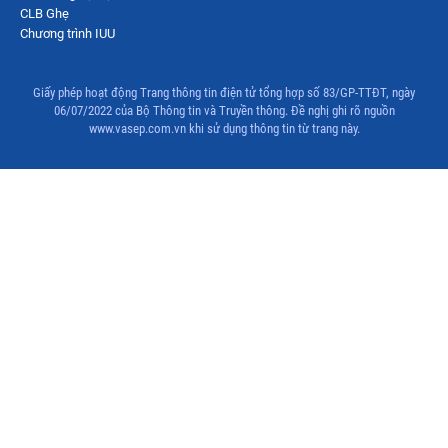
CLB Ghẹ
Chương trình IUU
Giấy phép hoạt động Trang thông tin điện tử tổng hợp số 83/GP-TTĐT, ngày
06/07/2022 của Bộ Thông tin và Truyền thông. Đề nghị ghi rõ nguồn
www.vasep.com.vn khi sử dụng thông tin từ trang này.