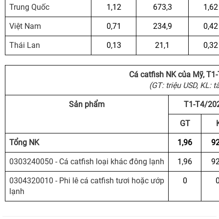
Trung Quốc
1,12
673,3
1,62
Việt Nam
0,71
234,9
0,42
Thái Lan
0,13
21,1
0,32
Cá catfish NK của Mỹ, T1
(GT: triệu USD, KL: t
Sản phẩm
T1-T4/20
GT
Tổng NK
1,96
92
0303240050 - Cá catfish loại khác đông lạnh
1,96
92
0304320010 - Phi lê cá catfish tươi hoặc ướp
0
0
lạnh