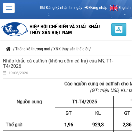
Đăng ký nhận tin ngày
Đăng nhập
English
HIỆP HỘI CHẾ BIẾN VÀ XUẤT KHẨU
THỦY SẢN VIỆT NAM
/
Thống kê thương mại
/
XNK thủy sản thế giới
/
Nhập khẩu cá catfish (không gồm cá tra) của Mỹ, T1-
T4/2026
19/06/2026
Các nguồn cung
cá catfish cho
(GT: triệu USD, KL: t
Nguồn cung
T1-T4/2025
GT
KL
GT
Thế giới
1,96
929,3
2,36