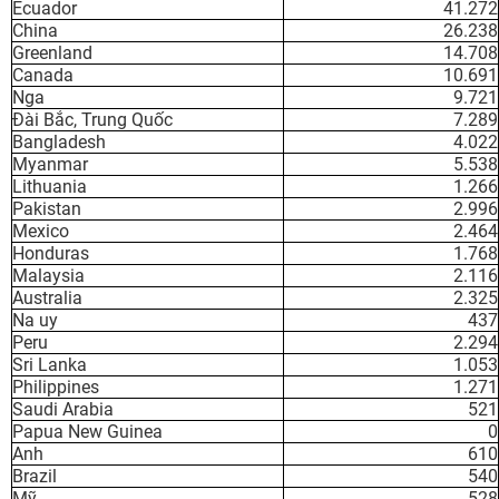
Ecuador
41.272
China
26.238
Greenland
14.708
Canada
10.691
Nga
9.721
Đài Bắc, Trung Quốc
7.289
Bangladesh
4.022
Myanmar
5.538
Lithuania
1.266
Pakistan
2.996
Mexico
2.464
Honduras
1.768
Malaysia
2.116
Australia
2.325
Na uy
437
Peru
2.294
Sri Lanka
1.053
Philippines
1.271
Saudi Arabia
521
Papua New Guinea
0
Anh
610
Brazil
540
Mỹ
528