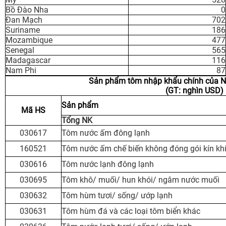
Bồ Đào Nha
0
Đan Mạch
702
Suriname
186
Mozambique
477
Senegal
565
Madagascar
116
Nam Phi
87
Sản phẩm tôm nhập khẩu chính của N
(GT: nghìn USD)
Sản phẩm
Mã HS
Tổng NK
030617
Tôm nước ấm đông lạnh
160521
Tôm nước ấm chế biến không đóng gói kín kh
030616
Tôm nước lạnh đông lạnh
030695
Tôm khô/ muối/ hun khói/ ngâm nước muối
030632
Tôm hùm tươi/ sống/ ướp lạnh
030631
Tôm hùm đá và các loại tôm biển khác