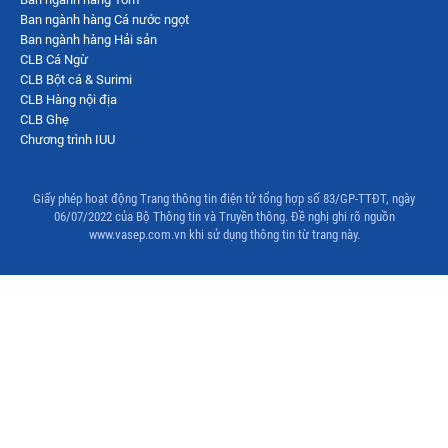
Ban ngành hàng Cá nước ngọt
Ban ngành hàng Hải sản
CLB Cá Ngừ
CLB Bột cá & Surimi
CLB Hàng nội địa
CLB Ghẹ
Chương trình IUU
Giấy phép hoạt động Trang thông tin điện tử tổng hợp số 83/GP-TTĐT, ngày
06/07/2022 của Bộ Thông tin và Truyền thông. Đề nghị ghi rõ nguồn
www.vasep.com.vn khi sử dụng thông tin từ trang này.