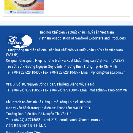
Hiệp hội Chế biến và Xuất khẩu Thuỷ sản Việt Nam
Vietnam Association of Seafood Exporters and Producers
Trang thông tin điện tử của Hiệp hội Chế biến và Xuất khẩu Thủy sản Việt Nam
(VASEP)
Cơ quan Chủ quản: Hiệp hội Chế biến và Xuất khẩu Thủy sản Việt Nam (VASEP)
Trụ sở: Số 7 đường Nguyễn Quý Cảnh, Phường Bình Trưng, Tp.Hồ Chí Minh
Tel: (+84) 28.628.10430 - Fax: (+84) 28.628.10437 - Email: vphcm@vasep.com.vn
VPĐD: Số 10, Nguyễn Công Hoan, Phường Giảng Võ, Hà Nội
Tel: (+84 24) 3.7715055 - Fax: (+84 24) 37715084 - Email: vasephn@vasep.com.vn
Chịu trách nhiệm: Bà Lê Hằng - Phó Tổng Thư ký Hiệp hội
Đơn vị vận hành trang tin điện tử: Trung tâm VASEP.PRO
Trưởng Ban Biên tập: Bà Nguyễn Thị Vân Hà
Tel: (+84 24) 3.7715055 – (ext.216); email: vanha@vasep.com.vn
CÁC BAN NGÀNH HÀNG
Ban ngành hàng Tôm