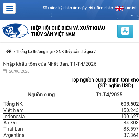
Đăng ký nhận tin ngày
Đăng nhập
English
HIỆP HỘI CHẾ BIẾN VÀ XUẤT KHẨU
THỦY SẢN VIỆT NAM
/
Thống kê thương mại
/
XNK thủy sản thế giới
/
Nhập khẩu tôm của Nhật Bản, T1-T4/2026
26/06/2026
Top nguồn cung chính tôm cho
(GT: nghìn USD)
Nguồn cung
T1-T4/2025
Tổng NK
603.502
Việt Nam
150.243
Indonesia
100.627
Ấn Độ
84.303
Thái Lan
88.597
Argentina
37.364