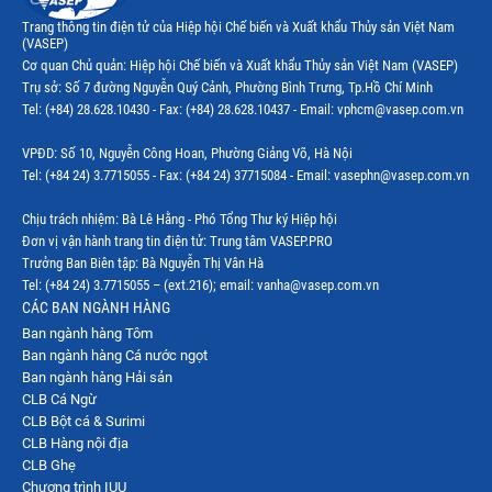
Trang thông tin điện tử của Hiệp hội Chế biến và Xuất khẩu Thủy sản Việt Nam
(VASEP)
Cơ quan Chủ quản: Hiệp hội Chế biến và Xuất khẩu Thủy sản Việt Nam (VASEP)
Trụ sở: Số 7 đường Nguyễn Quý Cảnh, Phường Bình Trưng, Tp.Hồ Chí Minh
Tel: (+84) 28.628.10430 - Fax: (+84) 28.628.10437 - Email: vphcm@vasep.com.vn
VPĐD: Số 10, Nguyễn Công Hoan, Phường Giảng Võ, Hà Nội
Tel: (+84 24) 3.7715055 - Fax: (+84 24) 37715084 - Email: vasephn@vasep.com.vn
Chịu trách nhiệm: Bà Lê Hằng - Phó Tổng Thư ký Hiệp hội
Đơn vị vận hành trang tin điện tử: Trung tâm VASEP.PRO
Trưởng Ban Biên tập: Bà Nguyễn Thị Vân Hà
Tel: (+84 24) 3.7715055 – (ext.216); email: vanha@vasep.com.vn
CÁC BAN NGÀNH HÀNG
Ban ngành hàng Tôm
Ban ngành hàng Cá nước ngọt
Ban ngành hàng Hải sản
CLB Cá Ngừ
CLB Bột cá & Surimi
CLB Hàng nội địa
CLB Ghẹ
Chương trình IUU