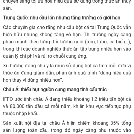
chuyển sang tối ưu hóa hiệu quả sử dụng trong thức ăn thủy
sản.
Trung Quốc: nhu cầu lớn nhưng tăng trưởng có giới hạn
Các chuyên gia cho rằng nhu cầu bột cá tại Trung Quốc vẫn
hiện hữu nhưng không tăng vô hạn. Thị trường ngày càng
phân mảnh theo từng đối tượng nuôi (tôm, lươn, cá biển…),
trong khi các doanh nghiệp thức ăn tập trung nhiều hơn vào
quản lý chi phí và rủi ro chuỗi cung ứng.
Xu hướng đáng chú ý là mức sử dụng bột cá trên mỗi đơn vị
thức ăn đang giảm dần, phản ánh quá trình “dùng hiệu quả
hơn thay vì dùng nhiều hơn”.
Châu Á: thiếu hụt nguồn cung mang tính cấu trúc
IFFO ước tính châu Á đang thiếu khoảng 1,2 triệu tấn bột cá
và 80.000 tấn dầu cá mỗi năm, khiến khu vực tiếp tục phụ
thuộc nhập khẩu.
Sản xuất nội địa tại châu Á hiện chiếm khoảng 35% tổng
sản lượng toàn cầu, trong đó ngày càng phụ thuộc vào