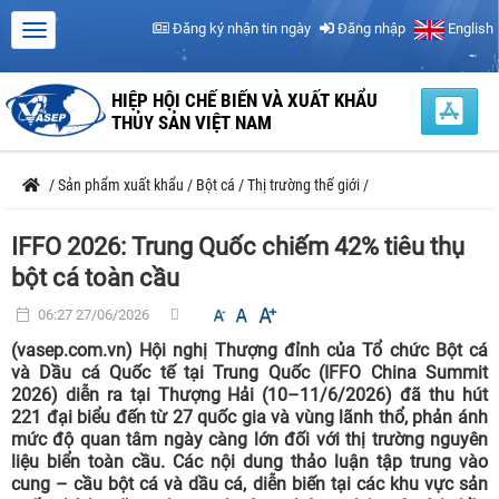
Đăng ký nhận tin ngày
Đăng nhập
English
HIỆP HỘI CHẾ BIẾN VÀ XUẤT KHẨU
THỦY SẢN VIỆT NAM
/
Sản phẩm xuất khẩu
/
Bột cá
/
Thị trường thế giới
/
IFFO 2026: Trung Quốc chiếm 42% tiêu thụ
bột cá toàn cầu
06:27 27/06/2026
(vasep.com.vn) Hội nghị Thượng đỉnh của Tổ chức Bột cá
và Dầu cá Quốc tế tại Trung Quốc (IFFO China Summit
2026) diễn ra tại Thượng Hải (10–11/6/2026) đã thu hút
221 đại biểu đến từ 27 quốc gia và vùng lãnh thổ, phản ánh
mức độ quan tâm ngày càng lớn đối với thị trường nguyên
liệu biển toàn cầu. Các nội dung thảo luận tập trung vào
cung – cầu bột cá và dầu cá, diễn biến tại các khu vực sản