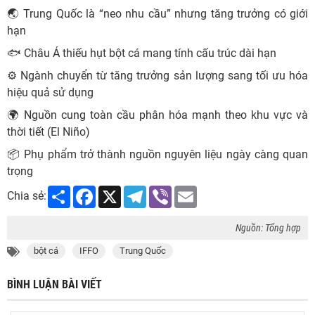
🌏 Trung Quốc là “neo nhu cầu” nhưng tăng trưởng có giới
hạn
🐟 Châu Á thiếu hụt bột cá mang tính cấu trúc dài hạn
⚙️ Ngành chuyển từ tăng trưởng sản lượng sang tối ưu hóa
hiệu quả sử dụng
🌍 Nguồn cung toàn cầu phân hóa mạnh theo khu vực và
thời tiết (El Niño)
📦 Phụ phẩm trở thành nguồn nguyên liệu ngày càng quan
trọng
Share
Facebook
X
Telegram
Viber
Email
Chia sẻ:
Nguồn: Tổng hợp
bột cá
IFFO
Trung Quốc
BÌNH LUẬN BÀI VIẾT