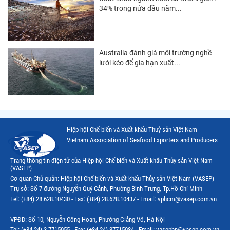
34% trong nửa đầu năm...
Thị trường Mỹ
Thị trường EU
Thị trường Nhật Bản
Australia đánh giá môi trường nghề
lưới kéo để gia hạn xuất...
Thị trường Việt Nam
Hiệp hội Chế biến và Xuất khẩu Thuỷ sản Việt Nam
Vietnam Association of Seafood Exporters and Producers
Trang thông tin điện tử của Hiệp hội Chế biến và Xuất khẩu Thủy sản Việt Nam
(VASEP)
Cơ quan Chủ quản: Hiệp hội Chế biến và Xuất khẩu Thủy sản Việt Nam (VASEP)
Trụ sở: Số 7 đường Nguyễn Quý Cảnh, Phường Bình Trưng, Tp.Hồ Chí Minh
Tel: (+84) 28.628.10430 - Fax: (+84) 28.628.10437 - Email: vphcm@vasep.com.vn
VPĐD: Số 10, Nguyễn Công Hoan, Phường Giảng Võ, Hà Nội
Tel: (+84 24) 3.7715055 - Fax: (+84 24) 37715084 - Email: vasephn@vasep.com.vn