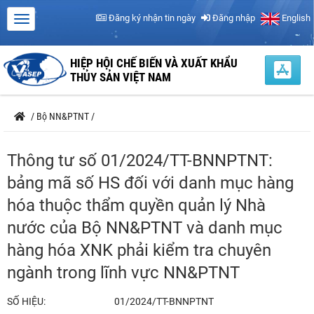
Đăng ký nhận tin ngày
Đăng nhập
English
HIỆP HỘI CHẾ BIẾN VÀ XUẤT KHẨU
THỦY SẢN VIỆT NAM
/
Bộ NN&PTNT
/
Thông tư số 01/2024/TT-BNNPTNT:
bảng mã số HS đối với danh mục hàng
hóa thuộc thẩm quyền quản lý Nhà
nước của Bộ NN&PTNT và danh mục
hàng hóa XNK phải kiểm tra chuyên
ngành trong lĩnh vực NN&PTNT
SỐ HIỆU:
01/2024/TT-BNNPTNT