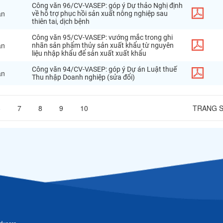
Công
văn
96
/
CV
-
VASEP
:
góp
ý
Dự
thảo
Nghị
định
ăn
về
hỗ
trợ
phục
hồi
sản
xuất
nông
nghiệp
sau
thiên
tai
,
dịch
bệnh
Công
văn
95
/
CV
-
VASEP
:
vướng
mắc
trong
ghi
ăn
nhãn
sản
phẩm
thủy
sản
xuất
khẩu
từ
nguyên
liệu
nhập
khẩu
để
sản
xuất
xuất
khẩu
Công
văn
94
/
CV
-
VASEP
:
góp
ý
Dự
án
Luật
thuế
ăn
Thu
nhập
Doanh
nghiệp
(
sửa
đổi
)
6
7
8
9
10
TRANG 