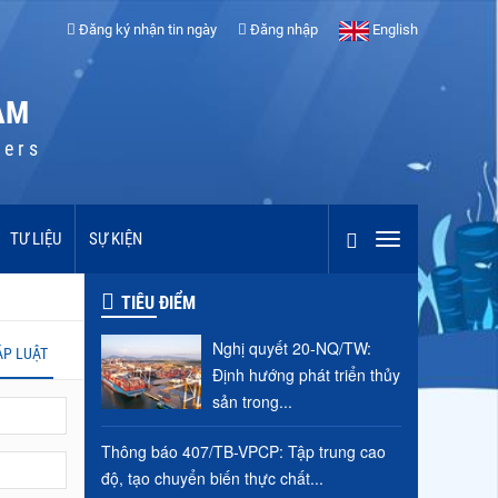
Đăng ký nhận tin ngày
Đăng nhập
English
AM
cers
TƯ LIỆU
SỰ KIỆN
TIÊU ĐIỂM
Nghị quyết 20-NQ/TW:
ÁP LUẬT
Định hướng phát triển thủy
sản trong...
Thông báo 407/TB-VPCP: Tập trung cao
độ, tạo chuyển biến thực chất...