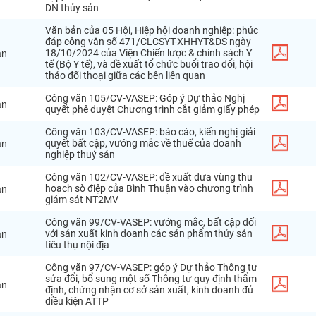
DN
thủy
sản
Văn
bản
của
05
Hội
,
Hiệp
hội
doanh
nghiệp
:
phúc
đáp
công
văn
số
471
/
CLCSYT
-
XHHYT
&
DS
ngày
ăn
18
/
10
/
2024
của
Viện
Chiến
lược
&
chính
sách
Y
tế
(
Bộ
Y
tế
),
và
đề
xuất
tổ
chức
buổi
trao
đổi
,
hội
thảo
đối
thoại
giữa
các
bên
liên
quan
Công
văn
105
/
CV
-
VASEP
:
Góp
ý
Dự
thảo
Nghị
ăn
quyết
phê
duyệt
Chương
trình
cắt
giảm
giấy
phép
Công
văn
103
/
CV
-
VASEP
:
báo
cáo
,
kiến
nghị
giải
ăn
quyết
bất
cập
,
vướng
mắc
về
thuế
của
doanh
nghiệp
thuỷ
sản
Công
văn
102
/
CV
-
VASEP
:
đề
xuất
đưa
vùng
thu
ăn
hoạch
sò
điệp
của
Bình
Thuận
vào
chương
trình
giám
sát
NT2MV
Công
văn
99
/
CV
-
VASEP
:
vướng
mắc
,
bất
cập
đối
ăn
với
sản
xuất
kinh
doanh
các
sản
phẩm
thủy
sản
tiêu
thụ
nội
địa
Công
văn
97
/
CV
-
VASEP
:
góp
ý
Dự
thảo
Thông
tư
sửa
đổi
,
bổ
sung
một
số
Thông
tư
quy
định
thẩm
ăn
định
,
chứng
nhận
cơ
sở
sản
xuất
,
kinh
doanh
đủ
điều
kiện
ATTP