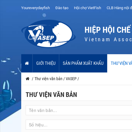
Youreverydayfish
Đào tạo
Hội chợ VietFish
CLB Hàng nội đ
HIỆP HỘI CHẾ
Vietnam Assoc
GIỚI THIỆU
SẢN PHẨM XUẤT KHẨU
THƯ VIỆN V
/
Thư viện văn bản
/
VASEP
/
THƯ VIỆN VĂN BẢN