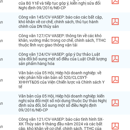
ăn
của
Bộ
Y
tế
và
tiếp
tục
góp
ý
,
kiến
nghị
sửa
đổi
Nghị
định
09
/
2016
/
NĐ
-
CP
Công
văn
145
/
CV
-
VASEP
:
báo
cáo
các
bất
cập
,
ăn
khó
khăn
về
cơ
chế
,
chính
sách
,
thủ
tục
hành
chính
của
DN
thủy
sản
Công
văn
127
/
CV
-
VASEP
:
thông
tin
về
các
khó
ăn
khăn
,
vướng
mắc
trong
cơ
chế
,
chính
sách
,
TTHC
thuộc
lĩnh
vực
giao
thông
vận
tải
Công
văn
124
/
CV
-
VASEP
:
góp
ý
Dự
thảo
Luật
ăn
sửa
đổi
bổ
sung
một
số
điều
của
Luật
Chất
lượng
sản
phẩm
hàng
hóa
Văn
bản
của
05
Hội
,
Hiệp
hội
doanh
nghiệp
:
về
việc
phản
hồi
văn
bản
số
520
/
CLCSYT
-
ăn
XHHYT
&
DS
của
Viện
Chiến
lược
và
Chính
sách
Y
tế
Văn
bản
của
05
Hội
,
Hiệp
hội
doanh
nghiệp
:
kiến
nghị
sửa
đổi
một
số
nội
dung
thuộc
Dự
thảo
Nghị
ăn
định
sửa
đổi
,
bổ
sung
một
số
điều
Nghị
định
09
/
2016
/
NĐ
-
CP
Công
văn
121
/
CV
-
VASEP
:
báo
cáo
tình
hình
SX
-
XK
Thủy
sản
9
tháng
đầu
năm
2024
và
các
bất
ăn
cập
,
khó
khăn
về
cơ
chế
,
chính
sách
,
TTHC
của