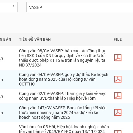
VASEP
ĂN BẢN
TIÊU ĐỀ VĂN BẢN
FILE
Công
văn
08
/
CV
-
VASEP
:
báo
cáo
tác
động
thực
tiễn
SXKD
của
DN
bởi
quy
định
về
kích
thước
tối
ăn
thiểu
được
phép
KT
TS
&
trộn
lẫn
nguyên
liệu
tại
NĐ
37
/
2024
Công
văn
04
/
CV
-
VASEP
:
góp
ý
dự
thảo
Kế
hoạch
ăn
hoạt
động
năm
2025
của
Hội
đồng
tư
vấn
CCTTHC
Công
văn
02
/
CV
-
VASEP
:
Tham
gia
ý
kiến
về
việc
ăn
công
nhận
BVĐ
thành
lập
Hiệp
hội
về
Tôm
Công
văn
147
/
CV
-
VASEP
:
Báo
cáo
tổng
kết
việc
ăn
thực
hiện
nhiệm
vụ
năm
2024
và
dự
kiến
kế
hoach
hoạt
động
năm
2025
Văn
bản
của
05
Hội
,
Hiệp
hội
doanh
nghiệp
:
phản
hồi
văn
bản
số
7049
/
BYT
-
PC
ngày
13
/
11
/
2024