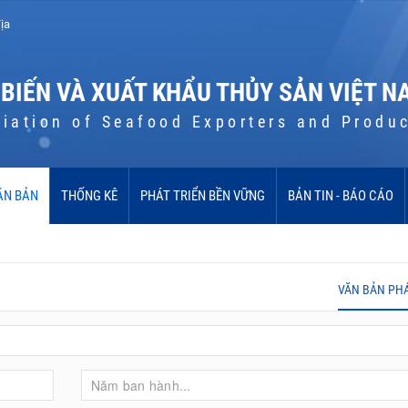
ịa
 BIẾN VÀ XUẤT KHẨU THỦY SẢN VIỆT N
iation of Seafood Exporters and Produ
ĂN BẢN
THỐNG KÊ
PHÁT TRIỂN BỀN VỮNG
BẢN TIN - BÁO CÁO
VĂN BẢN PH