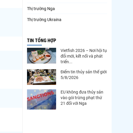
Thị trường Nga
Thị trường Ukraina
Thị trường French Polynesia
TIN TỔNG HỢP
Thị trường Trung Quốc
Vietfish 2026 – Nơi hội tụ
Thị trường Papua New Guinea
đổi mới, kết nối và phát
triển...
Thị trường New Zealand
Điểm tin thủy sản thế giới
Thị trường Đài Loan
5/8/2026
Thị trường Hàn Quốc
EU không đưa thủy sản
Thị trường Mỹ
vào gói trừng phạt thứ
21 đối với Nga
Thị trường EU
Thị trường Nhật Bản
Thị trường Việt Nam