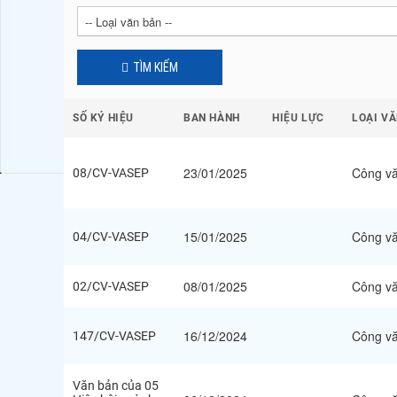
-- Loại văn bản --
TÌM KIẾM
SỐ KÝ HIỆU
BAN HÀNH
HIỆU LỰC
LOẠI V
23/01/2025
Công v
08/CV-VASEP
15/01/2025
Công v
04/CV-VASEP
08/01/2025
Công v
02/CV-VASEP
16/12/2024
Công v
147/CV-VASEP
Văn bản của 05