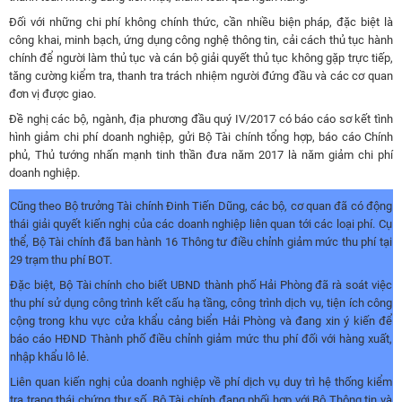
Đối với những chi phí không chính thức, cần nhiều biện pháp, đặc biệt là
công khai, minh bạch, ứng dụng công nghệ thông tin, cải cách thủ tục hành
chính để người làm thủ tục và cán bộ giải quyết thủ tục không gặp trực tiếp,
tăng cường kiểm tra, thanh tra trách nhiệm người đứng đầu và các cơ quan
đơn vị được giao.
Đề nghị các bộ, ngành, địa phương đầu quý IV/2017 có báo cáo sơ kết tình
hình giảm chi phí doanh nghiệp, gửi Bộ Tài chính tổng hợp, báo cáo Chính
phủ, Thủ tướng nhấn mạnh tinh thần đưa năm 2017 là năm giảm chi phí
doanh nghiệp.
Cũng theo Bộ trưởng Tài chính Đinh Tiến Dũng, các bộ, cơ quan đã có động
thái giải quyết kiến nghị của các doanh nghiệp liên quan tới các loại phí. Cụ
thể, Bộ Tài chính đã ban hành 16 Thông tư điều chỉnh giảm mức thu phí tại
29 trạm thu phí BOT.
Đặc biệt, Bộ Tài chính cho biết UBND thành phố Hải Phòng đã rà soát việc
thu phí sử dụng công trình kết cấu hạ tầng, công trình dịch vụ, tiện ích công
cộng trong khu vực cửa khẩu cảng biển Hải Phòng và đang xin ý kiến để
báo cáo HĐND Thành phố điều chỉnh giảm mức thu phí đối với hàng xuất,
nhập khẩu lô lẻ.
Liên quan kiến nghị của doanh nghiệp về phí dịch vụ duy trì hệ thống kiểm
tra trạng thái chứng thư số, Bộ Tài chính đang phối hợp với Bộ Thông tin và