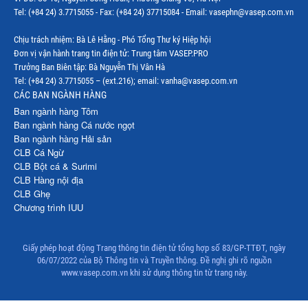
Tel: (+84 24) 3.7715055 - Fax: (+84 24) 37715084 - Email: vasephn@vasep.com.vn
Chịu trách nhiệm: Bà Lê Hằng - Phó Tổng Thư ký Hiệp hội
Đơn vị vận hành trang tin điện tử: Trung tâm VASEP.PRO
Trưởng Ban Biên tập: Bà Nguyễn Thị Vân Hà
Tel: (+84 24) 3.7715055 – (ext.216); email: vanha@vasep.com.vn
CÁC BAN NGÀNH HÀNG
Ban ngành hàng Tôm
Ban ngành hàng Cá nước ngọt
Ban ngành hàng Hải sản
CLB Cá Ngừ
CLB Bột cá & Surimi
CLB Hàng nội địa
CLB Ghẹ
Chương trình IUU
Giấy phép hoạt động Trang thông tin điện tử tổng hợp số 83/GP-TTĐT, ngày
06/07/2022 của Bộ Thông tin và Truyền thông. Đề nghị ghi rõ nguồn
www.vasep.com.vn khi sử dụng thông tin từ trang này.