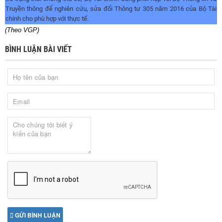
Truyền thông để nghiên cứu, sửa đổi Thông tư 305 năm 2016 của Bộ Tài
chính cho phù hợp với thực tế.
(Theo
VGP)
BÌNH LUẬN BÀI VIẾT
GỬI BÌNH LUẬN