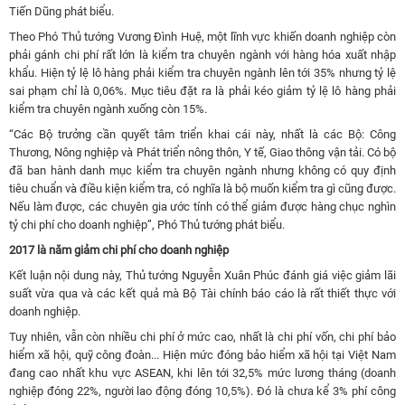
Tiến Dũng phát biểu.
Theo Phó Thủ tướng Vương Đình Huệ, một lĩnh vực khiến doanh nghiệp còn
phải gánh chi phí rất lớn là kiểm tra chuyên ngành với hàng hóa xuất nhập
khẩu. Hiện tỷ lệ lô hàng phải kiểm tra chuyên ngành lên tới 35% nhưng tỷ lệ
sai phạm chỉ là 0,06%. Mục tiêu đặt ra là phải kéo giảm tỷ lệ lô hàng phải
kiểm tra chuyên ngành xuống còn 15%.
“
Các Bộ trưởng cần quyết tâm triển khai cái này, nhất là các Bộ: Công
Thương, Nông nghiệp và Phát triển nông thôn, Y tế, Giao thông vận tải. Có bộ
đã ban hành danh mục kiểm tra chuyên ngành nhưng không có quy định
tiêu chuẩn và điều kiện kiểm tra, có nghĩa là bộ muốn kiểm tra gì cũng được.
Nếu làm được, các chuyên gia ước tính có thể giảm được hàng chục nghìn
tỷ chi phí cho doanh nghiệp”, Phó Thủ tướng phát biểu.
2017 là năm giảm chi phí cho doanh nghiệp
Kết luận nội dung này, Thủ tướng Nguyễn Xuân Phúc đánh giá việc giảm lãi
suất vừa qua và các kết quả mà Bộ Tài chính báo cáo là rất thiết thực với
doanh nghiệp.
Tuy nhiên, vẫn còn nhiều chi phí ở mức cao, nhất là chi phí vốn, chi phí bảo
hiểm xã hội, quỹ công đoàn... Hiện mức đóng bảo hiểm xã hội tại Việt Nam
đang cao nhất khu vực ASEAN, khi lên tới 32,5% mức lương tháng (doanh
nghiệp đóng 22%, người lao động đóng 10,5%). Đó là chưa kể 3% phí công