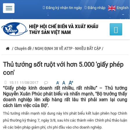
Đăng ký nhận tin ngày
Đăng nhập
English
HIỆP HỘI CHẾ BIẾN VÀ XUẤT KHẨU
THỦY SẢN VIỆT NAM
/
Chuyên đề
/
NGHỊ ĐỊNH 38 VỀ ATTP - NHIỀU BẤT CẬP
/
Thủ tướng sốt ruột với hơn 5.000 'giấy phép
con'
15:11 11/08/2017
“Giấy phép kinh doanh rất nhiều, rất nhiều” – Thủ tướng
Nguyễn Xuân Phúc phát biểu và nhấn mạnh, "Bộ trưởng thấy
doanh nghiệp lên xếp hàng rất lâu thì phải xem lại cung
cách làm việc của Bộ".
Thủ tướng nhấn mạnh nội dung này khi phát biểu kết luận phiên họp Chính
phủ thường kỳ tháng 7, ngày 3/8, sau khi các thành viên Chính phủ thảo luận
về các biện pháp giảm phí, chi phí đầu vào cho doanh nghiệp.