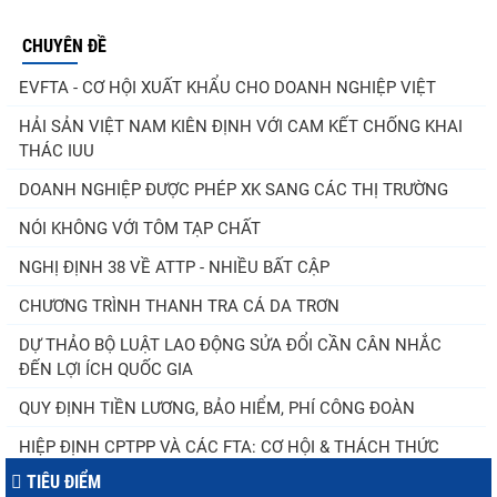
CHUYÊN ĐỀ
EVFTA - CƠ HỘI XUẤT KHẨU CHO DOANH NGHIỆP VIỆT
HẢI SẢN VIỆT NAM KIÊN ĐỊNH VỚI CAM KẾT CHỐNG KHAI
THÁC IUU
DOANH NGHIỆP ĐƯỢC PHÉP XK SANG CÁC THỊ TRƯỜNG
NÓI KHÔNG VỚI TÔM TẠP CHẤT
NGHỊ ĐỊNH 38 VỀ ATTP - NHIỀU BẤT CẬP
CHƯƠNG TRÌNH THANH TRA CÁ DA TRƠN
DỰ THẢO BỘ LUẬT LAO ĐỘNG SỬA ĐỔI CẦN CÂN NHẮC
ĐẾN LỢI ÍCH QUỐC GIA
QUY ĐỊNH TIỀN LƯƠNG, BẢO HIỂM, PHÍ CÔNG ĐOÀN
HIỆP ĐỊNH CPTPP VÀ CÁC FTA: CƠ HỘI & THÁCH THỨC
TIÊU ĐIỂM