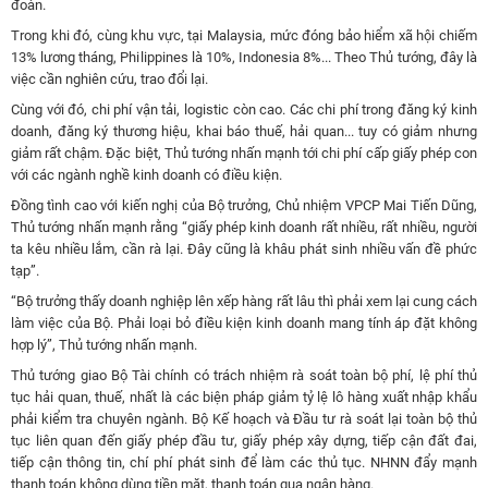
đoàn.
Trong khi đó, cùng khu vực, tại Malaysia, mức đóng bảo hiểm xã hội chiếm
13% lương tháng, Philippines là 10%, Indonesia 8%... Theo Thủ tướng, đây là
việc cần nghiên cứu, trao đổi lại.
Cùng với đó, chi phí vận tải, logistic còn cao. Các chi phí trong đăng ký kinh
doanh, đăng ký thương hiệu, khai báo thuế, hải quan... tuy có giảm nhưng
giảm rất chậm. Đặc biệt, Thủ tướng nhấn mạnh tới chi phí cấp giấy phép con
với các ngành nghề kinh doanh có điều kiện.
Đồng tình cao với kiến nghị của Bộ trưởng, Chủ nhiệm VPCP Mai Tiến Dũng,
Thủ tướng nhấn mạnh rằng “giấy phép kinh doanh rất nhiều, rất nhiều, người
ta kêu nhiều lắm, cần rà lại. Đây cũng là khâu phát sinh nhiều vấn đề phức
tạp”.
“
Bộ trưởng thấy doanh nghiệp lên xếp hàng rất lâu thì phải xem lại cung cách
làm việc của Bộ. Phải loại bỏ điều kiện kinh doanh mang tính áp đặt không
hợp lý”, Thủ tướng nhấn mạnh.
Thủ tướng giao Bộ Tài chính có trách nhiệm rà soát toàn bộ phí, lệ phí thủ
tục hải quan, thuế, nhất là các biện pháp giảm tỷ lệ lô hàng xuất nhập khẩu
phải kiểm tra chuyên ngành. Bộ Kế hoạch và Đầu tư rà soát lại toàn bộ thủ
tục liên quan đến giấy phép đầu tư, giấy phép xây dựng, tiếp cận đất đai,
tiếp cận thông tin, chí phí phát sinh để làm các thủ tục. NHNN đẩy mạnh
thanh toán không dùng tiền mặt, thanh toán qua ngân hàng.