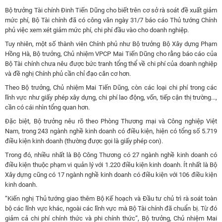
Bộ trưởng Tài chính Đinh Tiến Dũng cho biết trên cơ sở rà soát đề xuất giảm
mức phí, Bộ Tài chính đã có công văn ngày 31/7 báo cáo Thủ tướng Chính
phủ việc xem xét giảm mức phí, chi phí đầu vào cho doanh nghiệp.
Tuy nhiên, một số thành viên Chính phủ như Bộ trưởng Bộ Xây dựng Phạm
Hồng Hà, Bộ trưởng, Chủ nhiệm VPCP Mai Tiến Dũng cho rằng báo cáo của
Bộ Tài chính chưa nêu được bức tranh tổng thể về chi phí của doanh nghiệp
và đề nghị Chính phủ cần chỉ đạo căn cơ hơn.
Theo Bộ trưởng, Chủ nhiệm Mai Tiến Dũng, còn các loại chi phí trong các
lĩnh vực như giấy phép xây dựng, chi phí lao động, vốn, tiếp cận thị trường...,
cần có cái nhìn tổng quan hơn.
Đặc biệt, Bộ trưởng nêu rõ theo Phòng Thương mại và Công nghiệp Việt
Nam, trong 243 ngành nghề kinh doanh có điều kiện, hiện có tổng số 5.719
điều kiện kinh doanh (thường được gọi là giấy phép con).
Trong đó, nhiều nhất là Bộ Công Thương có 27 ngành nghề kinh doanh có
điều kiện thuộc phạm vi quản lý với 1.220 điều kiện kinh doanh. Ít nhất là Bộ
Xây dựng cũng có 17 ngành nghề kinh doanh có điều kiện với 106 điều kiện
kinh doanh.
“
Kiến nghị Thủ tướng giao thêm Bộ Kế hoạch và Đầu tư chủ trì rà soát toàn
bộ các lĩnh vực khác, ngoài các lĩnh vực mà Bộ Tài chính đã chuẩn bị. Từ đó
giảm cả chi phí chính thức và phi chính thức”, Bộ trưởng, Chủ nhiệm Mai