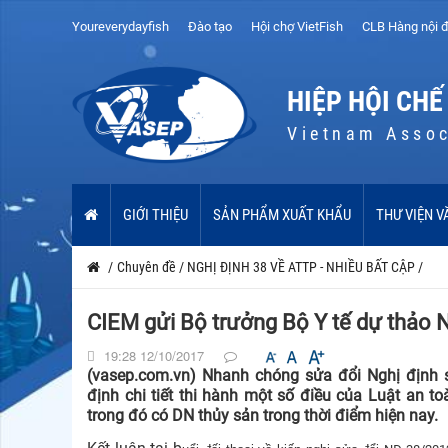
Youreverydayfish
Đào tạo
Hội chợ VietFish
CLB Hàng nội đ
HIỆP HỘI CHẾ
Vietnam Assoc
GIỚI THIỆU
SẢN PHẨM XUẤT KHẨU
THƯ VIỆN V
/
Chuyên đề
/
NGHỊ ĐỊNH 38 VỀ ATTP - NHIỀU BẤT CẬP
/
CIEM gửi Bộ trưởng Bộ Y tế dự thảo N
19:28 12/10/2017
(vasep.com.vn) Nhanh chóng sửa đổi Nghị định
định chi tiết thi hành một số điều của Luật an 
trong đó có DN thủy sản trong thời điểm hiện nay.