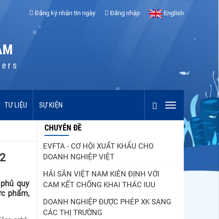
Đăng ký nhận tin ngày
Đăng nhập
English
AM
cers
TƯ LIỆU
SỰ KIỆN
CHUYÊN ĐỀ
EVFTA - CƠ HỘI XUẤT KHẨU CHO
12
DOANH NGHIỆP VIỆT
HẢI SẢN VIỆT NAM KIÊN ĐỊNH VỚI
 phủ quy
CAM KẾT CHỐNG KHAI THÁC IUU
ực phẩm,
DOANH NGHIỆP ĐƯỢC PHÉP XK SANG
CÁC THỊ TRƯỜNG