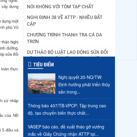
Công nghệ,
NÓI KHÔNG VỚI TÔM TẠP CHẤT
, xây dựng
NGHỊ ĐỊNH 38 VỀ ATTP - NHIỀU BẤT
ây dựng một
CẬP
ính phủ Vũ
CHƯƠNG TRÌNH THANH TRA CÁ DA
TRƠN
ự thảo Nghị
inh dưỡng,
DỰ THẢO BỘ LUẬT LAO ĐỘNG SỬA ĐỔI
óp sửa đổi
CẦN CÂN NHẮC ĐẾN LỢI ÍCH QUỐC GIA
TIÊU ĐIỂM
 toàn thực
QUY ĐỊNH TIỀN LƯƠNG, BẢO HIỂM, PHÍ
CÔNG ĐOÀN
Nghị quyết 20-NQ/TW:
Định hướng phát triển thủy
HIỆP ĐỊNH CPTPP VÀ CÁC FTA: CƠ HỘI
sản trong...
& THÁCH THỨC
ch sử nhập
Thông báo 407/TB-VPCP: Tập trung cao
độ, tạo chuyển biến thực chất...
cấu của NĐ
VASEP báo cáo, đề xuất tháo gỡ vướng
 5 điều và
mắc về Giấy Chứng nhận ATTP tại...