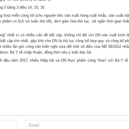
g 5 bằng 3 điều 14, 15, 16.
ờng hợp miễn công bố (cho nguyên liệu sản xuất hàng xuất khẩu, sản xuất nộ
phẩm có lịch sử tuân thủ tốt), đơn giản hóa thủ tục, rút ngắn thời gian th
ng” nhất vì có nhiều vấn đề bất cập, không chỉ đối với DN sản xuất kinh d
bất cập lớn nhất, gây khó cho DN là thủ tục công bố hợp quy và công bố p
ã nhiều lần gửi công văn kiến nghị sửa đổi một số điều của NĐ 38/2012 nh
ược Bộ Y tế chấp thuận, đồng thời nêu ý kiến bác bỏ.
 đầu năm 2017, nhiều Hiệp hội và DN thực phẩm cũng “than” với Bộ Y tế