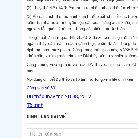
(2) Thay thế điều 14 “Kiểm tra thực phẩm nhập khẩu” ở chươn
(3) Về cải cách thủ tục hành chính: đề xuất chi tiết các trư
kiểm tra nhà nước (nguyên liệu sản xuất hàng xuất khẩu, sản 
nguyên tắc quản lý rủi ro… trong các điều của Dự thảo.
Trong suốt 2 năm qua, NĐ 38/2012 được coi là nghị định “nó
ngành thủy sản mà cả các ngành thực phẩm khác. Trong đó, 
định an toàn thực phẩm. Cũng trong thời gian này, VASEP đ
khó khăn, vướng mắc cho các DN thủy sản, tuy nhiên không đ
Cùng chung vướng mắc với các DN thủy sản, cuối năm 2016
này.
Nội dung chi tiết Dự thảo và Tờ trình vui lòng xem file đính kèm.
Công văn số 801
Dự thảo thay thế NĐ 38/2012
Tờ trình
BÌNH LUẬN BÀI VIẾT