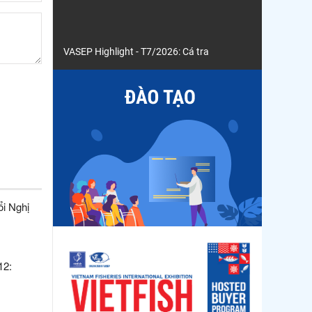
VASEP Highlight - T7/2026: Cá tra
i Nghị
12: