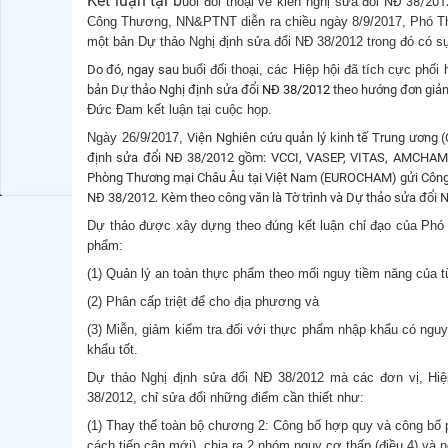
Kết luận tại b
uổi đối thoại về kiến nghị sửa đổi
NĐ 38/20
Công Thương, NN&PTNT diễn ra chiều ngày 8/9/2017, Phó Th
một bản Dự thảo Nghị định sửa đổi NĐ 38/2012 trong đó có s
Do đó, ngay sau
buổi đối thoại,
các Hiệp hội đã tích cực phối
bản Dự thảo Nghị định sửa đổi
NĐ 38/2012
theo hướng đơn giản
Đức Đam kết luận tại cuộc họp.
Ngày 26/9/2017,
Viện Nghiên cứu quản lý kinh tế Trung ương 
định sửa đổi NĐ 38/2012 gồm: VCCI, VASEP, VITAS, AMCHAM
Phòng Thương mại Châu Âu tại Việt Nam (EUROCHAM) gửi Công 
NĐ 38/2012. Kèm theo công văn là Tờ trình và Dự thảo sửa đổi 
Dự thảo được xây dựng theo đúng kết luận chỉ đạo của Phó
phẩm:
(1) Quản lý an toàn thực phẩm theo mối nguy tiềm năng của 
(2) Phân cấp triệt để cho địa phương và
(3) Miễn, giảm kiểm tra đối với thực phẩm nhập khẩu có nguy
khẩu tốt.
Dự thảo Nghị định sửa đổi NĐ 38/2012 mà các đơn vị, Hi
38/2012, chỉ sửa đổi những điểm cần thiết như:
(1) Thay thế toàn bộ chương 2: Công bố hợp quy và công bố 
cách tiếp cận mới), chia ra 2 nhóm nguy cơ thấp (điều 4) và n