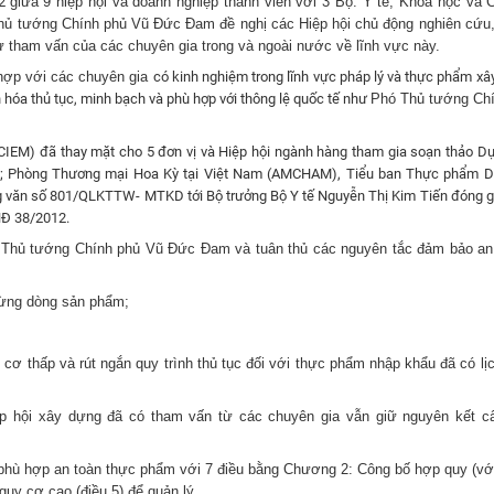
12
giữa 9 hiệp hội và doanh nghiệp thành viên với 3 Bộ: Y tế, Khoa học và 
ủ tướng Chính phủ Vũ Đức Đam đề nghị các Hiệp hội chủ động nghiên cứu
ự tham vấn của các chuyên gia trong và ngoài nước về lĩnh vực này.
 hợp với các chuyên gia
có kinh nghiệm trong lĩnh vực pháp lý và thực phẩm x
 hóa thủ tục, minh bạch và phù hợp với thông lệ quốc tế như
Phó Thủ tướng Ch
(CIEM) đã thay mặt cho 5 đơn vị và Hiệp hội ngành hàng tham gia soạn thảo D
; Phòng Thương mại Hoa Kỳ tại Việt Nam (AMCHAM), Tiểu ban Thực phẩm D
văn số 801/QLKTTW- MTKD tới Bộ trưởng Bộ Y tế Nguyễn Thị Kim Tiến đóng g
NĐ 38/2012.
 Thủ tướng Chính phủ Vũ Đức Đam và tuân thủ các nguyên tắc đảm bảo an
từng dòng sản phẩm;
 cơ thấp và rút ngắn quy trình thủ tục đối với thực phẩm nhập khẩu đã có lị
ệp hội xây dựng đã có tham vấn từ các chuyên gia vẫn giữ nguyên kết 
phù hợp an toàn thực phẩm với 7 điều bằng Chương 2: Công bố hợp quy (với
guy cơ cao (điều 5) để quản lý.