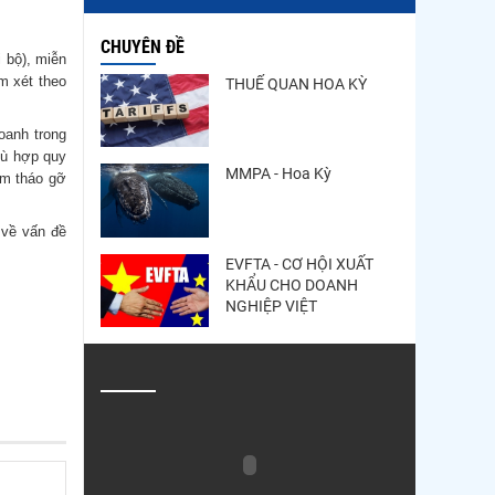
CHUYÊN ĐỀ
i bộ), miễn
ẩm xét theo
THUẾ QUAN HOA KỲ
oanh trong
hù hợp quy
MMPA - Hoa Kỳ
ằm tháo gỡ
 về vấn đề
EVFTA - CƠ HỘI XUẤT
KHẨU CHO DOANH
NGHIỆP VIỆT