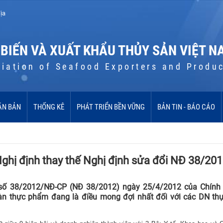
ịa
 BIẾN VÀ XUẤT KHẨU THỦY SẢN VIỆT N
iation of Seafood Exporters and Produ
ĂN BẢN
THỐNG KÊ
PHÁT TRIỂN BỀN VỮNG
BẢN TIN - BÁO CÁO
ghị định thay thế Nghị định sửa đổi NĐ 38/20
 số 38/2012/NĐ-CP (NĐ 38/2012) ngày 25/4/2012 của Chính
toàn thực phẩm đang là điều mong đợi nhất đối với các DN th