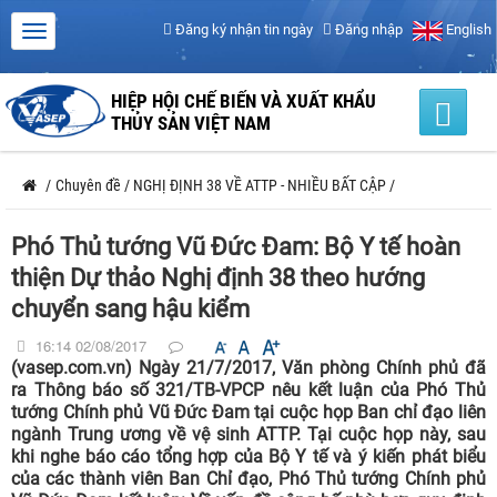
Đăng ký nhận tin ngày
Đăng nhập
English
HIỆP HỘI CHẾ BIẾN VÀ XUẤT KHẨU
THỦY SẢN VIỆT NAM
/
Chuyên đề
/
NGHỊ ĐỊNH 38 VỀ ATTP - NHIỀU BẤT CẬP
/
Phó Thủ tướng Vũ Đức Đam: Bộ Y tế hoàn
thiện Dự thảo Nghị định 38 theo hướng
chuyển sang hậu kiểm
16:14 02/08/2017
(vasep.com.vn) Ngày 21/7/2017, Văn phòng Chính phủ đã
ra Thông báo số 321/TB-VPCP nêu kết luận của Phó Thủ
tướng Chính phủ Vũ Đức Đam tại cuộc họp Ban chỉ đạo liên
ngành Trung ương về vệ sinh ATTP. Tại cuộc họp này, sau
khi nghe báo cáo tổng hợp của Bộ Y tế và ý kiến phát biểu
của các thành viên Ban Chỉ đạo, Phó Thủ tướng Chính phủ