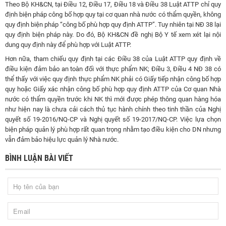
Theo Bộ KH&CN, tại Điều 12, Điều 17, Điều 18 và Điều 38 Luật ATTP chỉ quy
định biện pháp công bố hợp quy tại cơ quan nhà nước có thẩm quyền, không
quy định biện pháp “công bố phù hợp quy định ATTP”. Tuy nhiên tại NĐ 38 lại
quy định biện pháp này. Do đó, Bộ KH&CN đề nghị Bộ Y tế xem xét lại nội
dung quy định này để phù hợp với Luật ATTP.
Hơn nữa, tham chiếu quy định tại các Điều 38 của Luật ATTP quy định về
điều kiện đảm bảo an toàn đối với thực phẩm NK; Điều 3, Điều 4 NĐ 38 có
thể thấy với việc quy định thực phẩm NK phải có Giấy tiếp nhận công bố hợp
quy hoặc Giấy xác nhận công bố phù hợp quy định ATTP của Cơ quan Nhà
nước có thẩm quyền trước khi NK thì mới được phép thông quan hàng hóa
như hiện nay là chưa cải cách thủ tục hành chính theo tinh thần của Nghị
quyết số 19-2016/NQ-CP và Nghị quyết số 19-2017/NQ-CP. Việc lựa chọn
biện pháp quản lý phù hợp rất quan trọng nhằm tạo điều kiện cho DN nhưng
vẫn đảm bảo hiệu lực quản lý Nhà nước.
BÌNH LUẬN BÀI VIẾT