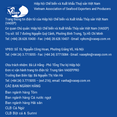
Hiệp hội Chế biến và Xuất khẩu Thuỷ sản Việt Nam
Vietnam Association of Seafood Exporters and Producers
Trang thông tin điện tử của Hiệp hội Chế biến và Xuất khẩu Thủy sản Việt Nam
(VASEP)
Cơ quan Chủ quản: Hiệp hội Chế biến và Xuất khẩu Thủy sản Việt Nam (VASEP)
Trụ sở: Số 7 đường Nguyễn Quý Cảnh, Phường Bình Trưng, Tp.Hồ Chí Minh
Tel: (+84) 28.628.10430 - Fax: (+84) 28.628.10437 - Email: vphcm@vasep.com.vn
VPĐD: Số 10, Nguyễn Công Hoan, Phường Giảng Võ, Hà Nội
Tel: (+84 24) 3.7715055 - Fax: (+84 24) 37715084 - Email: vasephn@vasep.com.vn
Chịu trách nhiệm: Bà Lê Hằng - Phó Tổng Thư ký Hiệp hội
Đơn vị vận hành trang tin điện tử: Trung tâm VASEP.PRO
Trưởng Ban Biên tập: Bà Nguyễn Thị Vân Hà
Tel: (+84 24) 3.7715055 – (ext.216); email: vanha@vasep.com.vn
CÁC BAN NGÀNH HÀNG
Ban ngành hàng Tôm
Ban ngành hàng Cá nước ngọt
Ban ngành hàng Hải sản
CLB Cá Ngừ
CLB Bột cá & Surimi