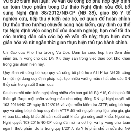
Vũ Đức Đam kết luận: Về vấn đề công bố phù hợp quy định
an toàn thực phẩm trong Dự thảo Nghị định sửa đổi, bổ
sung Nghị định 38/2012/NĐ-CP (NĐ 38), giao Bộ Y tế
nghiên cứu, tiếp thu ý kiến các bộ, cơ quan để hoàn chỉnh
Dự thảo theo hướng chuyển sang hậu kiểm, quy định cụ thể
tại Nghị định việc công bố của doanh nghiệp, hạn chế tối đa
các hướng dẫn của các bộ về vấn đề này; thực hiện đơn
giản hóa và rút ngắn thời gian thực hiện thủ tục hành chính.
Chỉ đạo của Phó Thủ tướng Vũ Đức Đam tại cuộc họp trên đem đến
niềm tin, hi vọng cho các DN XK thủy sản trong việc tháo bớt khó khăn
trong giai đoạn hiện nay.
Quy định về công bố hợp quy và công bố phù hợp ATTP tại NĐ 38 cũng
là một
nội dung quy định pháp luật tạo nhiều vướng mắc nhất cho các DN
thủy sản trong suốt 3 năm qua.
Sau hơn một năm kiến nghị bằng nhiều văn bản gửi tới Bộ Y tế, Chính phủ đã
tháo gỡ được một phần vướng mắc cho cộng đồng DN tại Nghị quyết số
103-2016/NQ-CP ngày 5/12/2016 về việc miễn kiểm tra ATTP, công bố hợp
quy và công bố phù hợp quy định ATTP đối với nguyên-phụ liệu, phụ gia, gia
vị, bao bì... nhập khẩu để sản xuất xuất khẩu, gia công xuất khẩu. Ngoài ra,
Nghị quyết 103-2016/NQ-CP cũng đã mở ra cơ hội và hy vọng cho toàn
ngành thực phẩm đó là trong quý I/2017, Bộ Y tế phải chủ trì sửa đổi NĐ