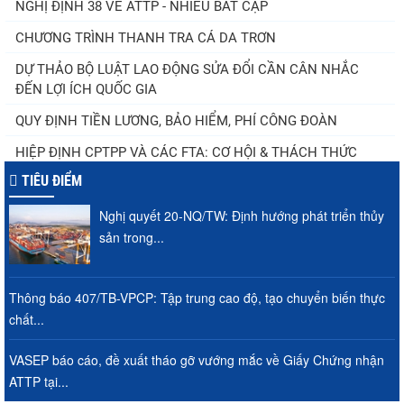
NGHỊ ĐỊNH 38 VỀ ATTP - NHIỀU BẤT CẬP
CHƯƠNG TRÌNH THANH TRA CÁ DA TRƠN
DỰ THẢO BỘ LUẬT LAO ĐỘNG SỬA ĐỔI CẦN CÂN NHẮC
ĐẾN LỢI ÍCH QUỐC GIA
QUY ĐỊNH TIỀN LƯƠNG, BẢO HIỂM, PHÍ CÔNG ĐOÀN
HIỆP ĐỊNH CPTPP VÀ CÁC FTA: CƠ HỘI & THÁCH THỨC
TIÊU ĐIỂM
Nghị quyết 20-NQ/TW: Định hướng phát triển thủy
sản trong...
Thông báo 407/TB-VPCP: Tập trung cao độ, tạo chuyển biến thực
chất...
VASEP báo cáo, đề xuất tháo gỡ vướng mắc về Giấy Chứng nhận
ATTP tại...