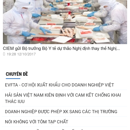
CIEM gửi Bộ trưởng Bộ Y tế dự thảo Nghị định thay thế Nghị...
19:28 12/10/2017
CHUYÊN ĐỀ
EVFTA - CƠ HỘI XUẤT KHẨU CHO DOANH NGHIỆP VIỆT
HẢI SẢN VIỆT NAM KIÊN ĐỊNH VỚI CAM KẾT CHỐNG KHAI
THÁC IUU
DOANH NGHIỆP ĐƯỢC PHÉP XK SANG CÁC THỊ TRƯỜNG
NÓI KHÔNG VỚI TÔM TẠP CHẤT