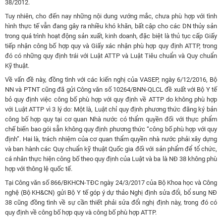
38/2012.
Tuy nhiên, cho đến nay những nội dung vướng mắc, chưa phù hợp với tình
hình thực tế vẫn đang gây ra nhiều khó khăn, bất cập cho các DN thủy sản
trong quá trình hoạt động sản xuất, kinh doanh, đặc biệt là thủ tục cấp Giấy
tiếp nhận công bố hợp quy và Giấy xác nhận phù hợp quy định ATTP, trong
đó có những quy định trái với Luật ATTP và Luật Tiêu chuẩn và Quy chuẩn
Kỹ thuật.
Về vấn đề này, đồng tình với các kiến nghị của VASEP, ngày 6/12/2016, Bộ
NN và PTNT cũng đã gửi Công văn số 10264/BNN-QLCL đề xuất với Bộ Y tế
bỏ quy định việc công bố phù hợp với quy định về ATTP do không phù hợp
với Luật ATTP vì 3 lý do: Một là, Luật chỉ quy định phương thức đăng ký bản
công bố hợp quy tại cơ quan Nhà nước có thẩm quyền đối với thực phẩm
chế biến bao gói sẵn không quy định phương thức “công bố phù hợp với quy
định”. Hai là, trách nhiệm của cơ quan thẩm quyền nhà nước phải xây dựng
và ban hành các Quy chuẩn kỹ thuật Quốc gia đối với sản phẩm để tổ chức,
cá nhân thực hiện công bố theo quy định của Luật và ba là NĐ 38 không phù
hợp với thông lệ quốc tế.
Tại Công văn số 866/BKHCN-TĐC ngày 24/3/2017 của Bộ Khoa học và Công
nghệ (Bộ KH&CN) gửi Bộ Y tế góp ý dự thảo Nghị định sửa đổi, bổ sung NĐ
38 cũng đồng tình về sự cần thiết phải sửa đổi nghị định này, trong đó có
quy định về công bố hợp quy và công bố phù hợp ATTP.