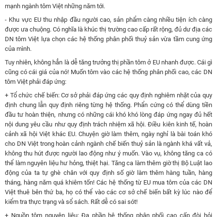
mạnh ngành tôm Việt những năm tới.
-
Khu vực EU thu nhập đầu người cao, sản phẩm càng nhiều tiện ích càng
được ưa chuộng. Có nghĩa là khúc thị trường cao cấp rất rộng, đủ dư địa các
DN tôm Việt lựa chọn các hệ thống phân phối thuỷ sản vừa tầm cung ứng
của mình.
Tuy nhiên, không hẳn là dễ tăng trưởng thị phần tôm ở EU nhanh được. Cái gì
cũng có cái giá của nó! Muốn tôm vào các hệ thống phân phối cao, các DN
tôm Việt phải đáp ứng:
+
Tổ chức chế biến: Cơ sở phải đáp ứng các quy định nghiêm nhặt của quy
định chung lẫn quy định riêng từng hệ thống. Phẩn cứng có thể dùng tiền
đầu tư hoàn thiện, nhưng có những cái khó khó lòng đáp ứng ngay đủ hết
nội dung yêu cầu như quy định trách nhiệm xã hội. Điều kiên kinh tế, hoàn
cảnh xã hội Việt khác EU. Chuyện giờ làm thêm, ngày nghỉ là bài toán khó
cho DN Việt trong hoàn cảnh ngành chế biến thuỷ sản là ngành khá vất vả,
không thu hút được người lao động như ý muốn. Vào vụ, không tăng ca có
thể làm nguyên liệu hư hỏng, thiệt hại. Tăng ca làm thêm giờ thị Bộ Luật lao
động của ta tự ghè chân với quy định số giờ làm thêm hàng tuần, hàng
tháng, hàng năm quá khiêm tốn! Các hệ thống từ EU mua tôm của các DN
Việt thuê bên thứ ba, họ có thể vào các cơ sở chế biến bất kỳ lúc nào để
kiểm tra thực trạng và sổ sách. Rất dễ có sai sót!
+ Nguồn tôm nguyên liệu: Đa phần hệ thống phân phối cao cấp đòi hỏi