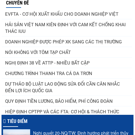
CHUYÊN ĐỀ
EVFTA - CƠ HỘI XUẤT KHẨU CHO DOANH NGHIỆP VIỆT
HẢI SẢN VIỆT NAM KIÊN ĐỊNH VỚI CAM KẾT CHỐNG KHAI
THÁC IUU
DOANH NGHIỆP ĐƯỢC PHÉP XK SANG CÁC THỊ TRƯỜNG
NÓI KHÔNG VỚI TÔM TẠP CHẤT
NGHỊ ĐỊNH 38 VỀ ATTP - NHIỀU BẤT CẬP
CHƯƠNG TRÌNH THANH TRA CÁ DA TRƠN
DỰ THẢO BỘ LUẬT LAO ĐỘNG SỬA ĐỔI CẦN CÂN NHẮC
ĐẾN LỢI ÍCH QUỐC GIA
QUY ĐỊNH TIỀN LƯƠNG, BẢO HIỂM, PHÍ CÔNG ĐOÀN
HIỆP ĐỊNH CPTPP VÀ CÁC FTA: CƠ HỘI & THÁCH THỨC
TIÊU ĐIỂM
Nghị quyết 20-NQ/TW: Định hướng phát triển thủy