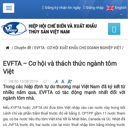
Đăng ký nhận tin ngày
Đăng nhập
English
HIỆP HỘI CHẾ BIẾN VÀ XUẤT KHẨU
THỦY SẢN VIỆT NAM
/
Chuyên đề
/
EVFTA - CƠ HỘI XUẤT KHẨU CHO DOANH NGHIỆP VIỆT
/
EVFTA – Cơ hội và thách thức ngành tôm
Việt
08:50 13/08/2019
Trong các hiệp định tự do thương mại Việt Nam đã ký kết từ
nhiều năm qua, EVFTA có tác động mạnh nhất đối với
ngành tôm nhà.
Nếu KVFTA hoặc JVFTA chỉ đưa tôm Việt nhập vào các nước này trong bối
cảnh chỉ vài phần trăm thuế trước đó về bằng
0
. CPTPP gồm 11 nước tham
gia, có ba nước tiêu thụ tôm Việt khá tốt là Nhật Bản, Canada và Úc. Nhật đã
có JVFTA trước đó, hai nước còn lại mức thuế nhập tôm bằng không trước