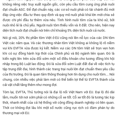
không riêng việc truy xuất nguồn gốc, còn yêu cầu tôm cung ứng phải nuôi
đạt chuẩn ASC. Để đạt chuẩn này, các cơ sở nuôi phải có tài chánh đủ mới
đáp ứng việc đầu tư theo quy định và quy mô nuôi phải khá lớn mới chia sẻ
được chi phí đầu tư thêm vừa nêu. Tình hình nuôi tôm của ta khó xử, bởi
nuôi nhỏ lẻ là chủ yếu. Người nuôi tôm thiếu vốn và ít đất. Cho nên, hiện nay
diện tích nuôi đạt chuẩn nói trên chỉ khoảng 5% diện tích nuôi cả nước.
Nói gì nói, 20% thị phần tôm Việt ở EU cũng nói lên nỗ lực của các DN tôm
Việt các năm qua. Và các thương nhân tôm Việt không ai không lộ rõ niềm
vui khi EVFTA vừa được ký kết. Niềm vui các DN tôm Việt sẽ trọn vẹn hơn
khi có sự đồng hành kịp thời của Chính phủ và Bộ ngành liên quan. Đó là
kiến nghị lên trên sửa đổi sớm một số điều khoản cho tương đồng khi hội
nhập trong Bộ Luật lao động. Đó là sửa đổi sớm Luật đất đai về việc tích tụ
tập trung đất đai, hình thành các trang trại nuôi lớn đạt chuẩn theo yêu cầu
của thị trường. Đó là quan tâm thông thoáng hơn tín dụng cho nuôi tôm.... Nói
chung, còn nhiều việc phải làm mới có thể biến lợi thế từ EVFTA thành của
cải vật chất tăng thêm như mong đợi.
Tóm lại, EVFTA, Thủ tướng nói là đại lộ nối Việt Nam với EU. Đại lộ đó dài
lắm, muốn tới nơi sớm phải có những c
ỗ
xe tốt. C
ỗ
xe tốt đó là tương tác kịp
thời, nhanh nhất của cả hệ thống với cộng đồng doanh nghiệp có liên quan.
Thời cơ không đợi lâu khi một số nước cũng rục rịch có đàm phán tự do
thương mại với EU.