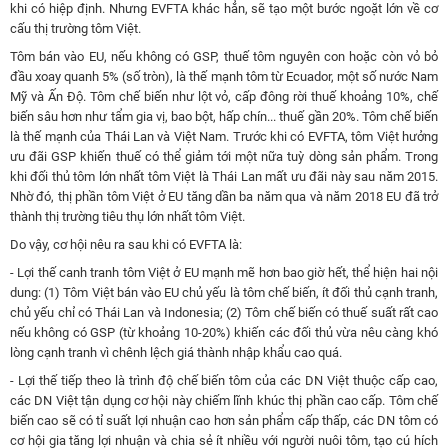
khi có hiệp định. Nhưng EVFTA khác hẳn, sẽ tạo một bước ngoặt lớn về cơ
cấu thị trường tôm Việt.
Tôm bán vào EU, nếu không có GSP, thuế tôm nguyên con hoặc còn vỏ bỏ
đầu xoay quanh 5% (số tròn), là thế mạnh tôm từ Ecuador, một số nước Nam
Mỹ và Ấn Độ. Tôm chế biến như lột vỏ, cấp đông rời thuế khoảng 10%, chế
biến sâu hơn như tẩm gia vị, bao bột, hấp chín..
. thuế
gần
20%. Tôm chế biến
là thế mạnh của Thái Lan và Việt Nam. Trước khi có EVFTA, tôm Việt hưởng
ưu đãi GSP khiến thuế có thể giảm tới một nữa tuỳ dòng sản phẩm. Trong
khi đối thủ tôm lớn nhất tôm Việt là Thái Lan mất ưu đãi này sau năm 2015.
Nhờ đó, thị phần tôm Việt ở EU tăng dần ba năm qua và năm 2018 EU đã trở
thành thị trường tiêu thụ lớn nhất tôm Việt.
Do vậy, cơ hội nêu ra sau khi có EVFTA là:
-
Lợi thế canh tranh tôm Việt ở EU mạnh mẽ hơn bao giờ hết, thể hiện hai nội
dung
:
(1) Tôm Việt bán vào EU chủ yếu là tôm chế biến, ít đối thủ cạnh tranh,
chủ yếu chỉ có Thái Lan và Indonesia
;
(2) Tôm chế biến có thuế suất rất cao
nếu không có GSP
(từ khoảng 10-20%) khiến các đối thủ vừa nêu càng khó
lòng cạnh tranh vì chênh lệch giá thành nhập khẩu cao quá.
-
Lợi thế tiếp theo là trình độ chế biến tôm của các DN Việt thuộc cấp cao,
các DN Việt tận dụng cơ hội này chiếm lĩnh khúc thị phần cao cấp. Tôm chế
biến cao sẽ có tỉ suất lợi nhuận cao hơn sản phẩm cấp thấp, các DN tôm có
cơ hội gia tăng lợi nhuận và chia sẻ ít nhiều với người nuôi tôm, tạo cú hích