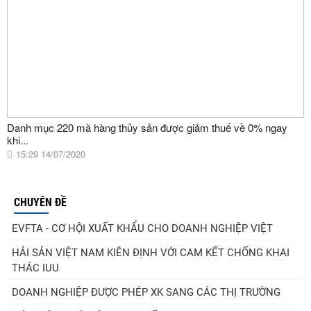
Danh mục 220 mã hàng thủy sản được giảm thuế về 0% ngay
khi...
15:29 14/07/2020
CHUYÊN ĐỀ
EVFTA - CƠ HỘI XUẤT KHẨU CHO DOANH NGHIỆP VIỆT
HẢI SẢN VIỆT NAM KIÊN ĐỊNH VỚI CAM KẾT CHỐNG KHAI
THÁC IUU
DOANH NGHIỆP ĐƯỢC PHÉP XK SANG CÁC THỊ TRƯỜNG