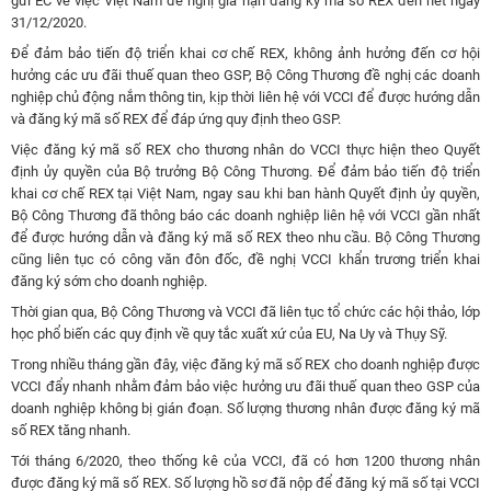
gửi EC về việc Việt Nam đề nghị gia hạn đăng ký mã số REX đến hết ngày
31/12/2020.
Để đảm bảo tiến độ triển khai cơ chế REX, không ảnh hưởng đến cơ hội
hưởng các ưu đãi thuế quan theo GSP, Bộ Công Thương đề nghị các doanh
nghiệp chủ động nắm thông tin, kịp thời liên hệ với VCCI để được hướng dẫn
và đăng ký mã số REX để đáp ứng quy định theo GSP.
Việc đăng ký mã số REX cho thương nhân do VCCI thực hiện theo Quyết
định ủy quyền của Bộ trưởng Bộ Công Thương. Để đảm bảo tiến độ triển
khai cơ chế REX tại Việt Nam, ngay sau khi ban hành Quyết định ủy quyền,
Bộ Công Thương đã thông báo các doanh nghiệp liên hệ với VCCI gần nhất
để được hướng dẫn và đăng ký mã số REX theo nhu cầu. Bộ Công Thương
cũng liên tục có công văn đôn đốc, đề nghị VCCI khẩn trương triển khai
đăng ký sớm cho doanh nghiệp.
Thời gian qua, Bộ Công Thương và VCCI đã liên tục tổ chức các hội thảo, lớp
học phổ biến các quy định về quy tắc xuất xứ của EU, Na Uy và Thụy Sỹ.
Trong nhiều tháng gần đây, việc đăng ký mã số REX cho doanh nghiệp được
VCCI đẩy nhanh nhằm đảm bảo việc hưởng ưu đãi thuế quan theo GSP của
doanh nghiệp không bị gián đoạn. Số lượng thương nhân được đăng ký mã
số REX tăng nhanh.
Tới tháng 6/2020, theo thống kê của VCCI, đã có hơn 1200 thương nhân
được đăng ký mã số REX. Số lượng hồ sơ đã nộp để đăng ký mã số tại VCCI