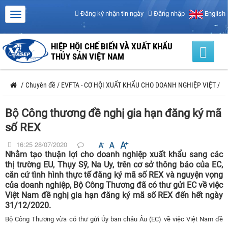
Đăng ký nhận tin ngày
Đăng nhập
English
HIỆP HỘI CHẾ BIẾN VÀ XUẤT KHẨU
THỦY SẢN VIỆT NAM
/
Chuyên đề
/
EVFTA - CƠ HỘI XUẤT KHẨU CHO DOANH NGHIỆP VIỆT
/
Bộ Công thương đề nghị gia hạn đăng ký mã
số REX
16:25 28/07/2020
Nhằm tạo thuận lợi cho doanh nghiệp xuất khẩu sang các
thị trường EU, Thụy Sỹ, Na Uy, trên cơ sở thông báo của EC,
căn cứ tình hình thực tế đăng ký mã số REX và nguyện vọng
của doanh nghiệp, Bộ Công Thương đã có thư gửi EC về việc
Việt Nam đề nghị gia hạn đăng ký mã số REX đến hết ngày
31/12/2020.
Bộ Công Thương vừa có thư gửi Ủy ban châu Âu (EC) về việc Việt Nam đề