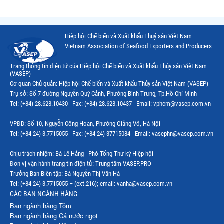
Hiệp hội Chế biến và Xuất khẩu Thuỷ sản Việt Nam
Vietnam Association of Seafood Exporters and Producers
Trang thông tin điện tử của Hiệp hội Chế biến và Xuất khẩu Thủy sản Việt Nam
(VASEP)
Cơ quan Chủ quản: Hiệp hội Chế biến và Xuất khẩu Thủy sản Việt Nam (VASEP)
Trụ sở: Số 7 đường Nguyễn Quý Cảnh, Phường Bình Trưng, Tp.Hồ Chí Minh
Tel: (+84) 28.628.10430 - Fax: (+84) 28.628.10437 - Email: vphcm@vasep.com.vn
VPĐD: Số 10, Nguyễn Công Hoan, Phường Giảng Võ, Hà Nội
Tel: (+84 24) 3.7715055 - Fax: (+84 24) 37715084 - Email: vasephn@vasep.com.vn
Chịu trách nhiệm: Bà Lê Hằng - Phó Tổng Thư ký Hiệp hội
Đơn vị vận hành trang tin điện tử: Trung tâm VASEP.PRO
Trưởng Ban Biên tập: Bà Nguyễn Thị Vân Hà
Tel: (+84 24) 3.7715055 – (ext.216); email: vanha@vasep.com.vn
CÁC BAN NGÀNH HÀNG
Ban ngành hàng Tôm
Ban ngành hàng Cá nước ngọt