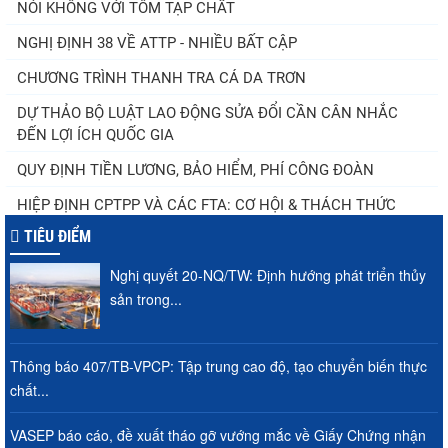
NÓI KHÔNG VỚI TÔM TẠP CHẤT
NGHỊ ĐỊNH 38 VỀ ATTP - NHIỀU BẤT CẬP
CHƯƠNG TRÌNH THANH TRA CÁ DA TRƠN
DỰ THẢO BỘ LUẬT LAO ĐỘNG SỬA ĐỔI CẦN CÂN NHẮC
ĐẾN LỢI ÍCH QUỐC GIA
QUY ĐỊNH TIỀN LƯƠNG, BẢO HIỂM, PHÍ CÔNG ĐOÀN
HIỆP ĐỊNH CPTPP VÀ CÁC FTA: CƠ HỘI & THÁCH THỨC
TIÊU ĐIỂM
Nghị quyết 20-NQ/TW: Định hướng phát triển thủy
sản trong...
Thông báo 407/TB-VPCP: Tập trung cao độ, tạo chuyển biến thực
chất...
VASEP báo cáo, đề xuất tháo gỡ vướng mắc về Giấy Chứng nhận