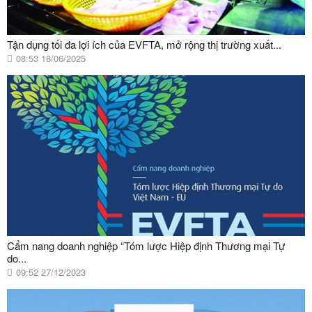
Tận dụng tối đa lợi ích của EVFTA, mở rộng thị trường xuất...
08:53 18/06/2025
Cẩm nang doanh nghiệp “Tóm lược Hiệp định Thương mại Tự
do...
09:52 27/12/2023