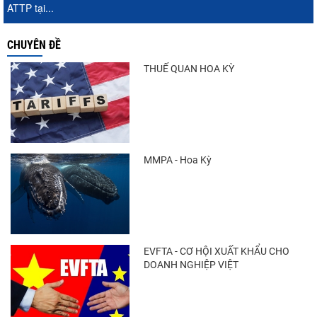
ATTP tại...
CHUYÊN ĐỀ
THUẾ QUAN HOA KỲ
MMPA - Hoa Kỳ
EVFTA - CƠ HỘI XUẤT KHẨU CHO
DOANH NGHIỆP VIỆT