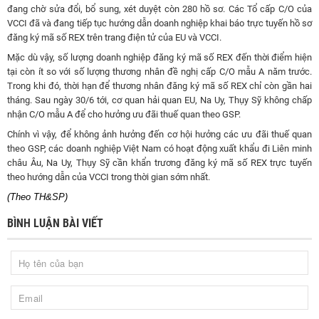
đang chờ sửa đổi, bổ sung, xét duyệt còn 280 hồ sơ. Các Tổ cấp C/O của
VCCI đã và đang tiếp tục hướng dẫn doanh nghiệp khai báo trực tuyến hồ sơ
đăng ký mã số REX trên trang điện tử của EU và VCCI.
Mặc dù vậy, số lượng doanh nghiệp đăng ký mã số REX đến thời điểm hiện
tại còn ít so với số lượng thương nhân đề nghị cấp C/O mẫu A năm trước.
Trong khi đó, thời hạn để thương nhân đăng ký mã số REX chỉ còn gần hai
tháng. Sau ngày 30/6 tới, cơ quan hải quan EU, Na Uy, Thụy Sỹ không chấp
nhận C/O mẫu A để cho hưởng ưu đãi thuế quan theo GSP.
Chính vì vậy, để không ảnh hưởng đến cơ hội hưởng các ưu đãi thuế quan
theo GSP, các doanh nghiệp Việt Nam có hoạt động xuất khẩu đi Liên minh
châu Âu, Na Uy, Thụy Sỹ cần khẩn trương đăng ký mã số REX trực tuyến
theo hướng dẫn của VCCI trong thời gian sớm nhất.
(Theo TH&SP)
BÌNH LUẬN BÀI VIẾT