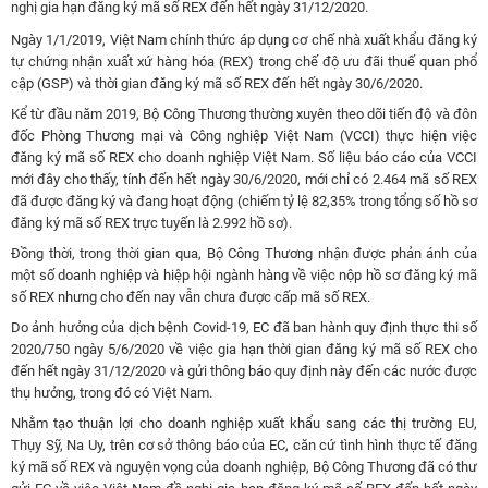
nghị gia hạn đăng ký mã số REX đến hết ngày 31/12/2020.
Ngày 1/1/2019, Việt Nam chính thức áp dụng cơ chế nhà xuất khẩu đăng ký
tự chứng nhận xuất xứ hàng hóa (REX) trong chế độ ưu đãi thuế quan phổ
cập (GSP) và thời gian đăng ký mã số REX đến hết ngày 30/6/2020.
Kể từ đầu năm 2019, Bộ Công Thương thường xuyên theo dõi tiến độ và đôn
đốc Phòng Thương mại và Công nghiệp Việt Nam (VCCI) thực hiện việc
đăng ký mã số REX cho doanh nghiệp Việt Nam. Số liệu báo cáo của VCCI
mới đây cho thấy, tính đến hết ngày 30/6/2020, mới chỉ có 2.464 mã số REX
đã được đăng ký và đang hoạt động (chiếm tỷ lệ 82,35% trong tổng số hồ sơ
đăng ký mã số REX trực tuyến là 2.992 hồ sơ).
Đồng thời, trong thời gian qua, Bộ Công Thương nhận được phản ánh của
một số doanh nghiệp và hiệp hội ngành hàng về việc nộp hồ sơ đăng ký mã
số REX nhưng cho đến nay vẫn chưa được cấp mã số REX.
Do ảnh hưởng của dịch bệnh Covid-19, EC đã ban hành quy định thực thi số
2020/750 ngày 5/6/2020 về việc gia hạn thời gian đăng ký mã số REX cho
đến hết ngày 31/12/2020 và gửi thông báo quy định này đến các nước được
thụ hưởng, trong đó có Việt Nam.
Nhằm tạo thuận lợi cho doanh nghiệp xuất khẩu sang các thị trường EU,
Thụy Sỹ, Na Uy, trên cơ sở thông báo của EC, căn cứ tình hình thực tế đăng
ký mã số REX và nguyện vọng của doanh nghiệp, Bộ Công Thương đã có thư