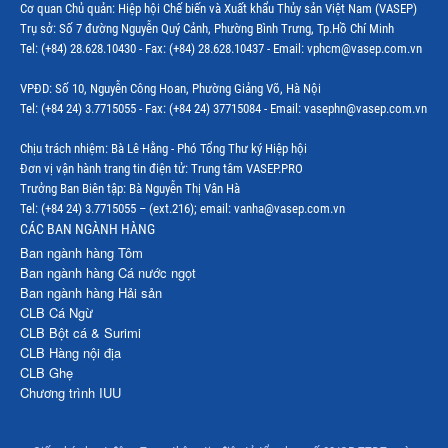
Cơ quan Chủ quản: Hiệp hội Chế biến và Xuất khẩu Thủy sản Việt Nam (VASEP)
Trụ sở: Số 7 đường Nguyễn Quý Cảnh, Phường Bình Trưng, Tp.Hồ Chí Minh
Tel: (+84) 28.628.10430 - Fax: (+84) 28.628.10437 - Email: vphcm@vasep.com.vn
VPĐD: Số 10, Nguyễn Công Hoan, Phường Giảng Võ, Hà Nội
Tel: (+84 24) 3.7715055 - Fax: (+84 24) 37715084 - Email: vasephn@vasep.com.vn
Chịu trách nhiệm: Bà Lê Hằng - Phó Tổng Thư ký Hiệp hội
Đơn vị vận hành trang tin điện tử: Trung tâm VASEP.PRO
Trưởng Ban Biên tập: Bà Nguyễn Thị Vân Hà
Tel: (+84 24) 3.7715055 – (ext.216); email: vanha@vasep.com.vn
CÁC BAN NGÀNH HÀNG
Ban ngành hàng Tôm
Ban ngành hàng Cá nước ngọt
Ban ngành hàng Hải sản
CLB Cá Ngừ
CLB Bột cá & Surimi
CLB Hàng nội địa
CLB Ghẹ
Chương trình IUU