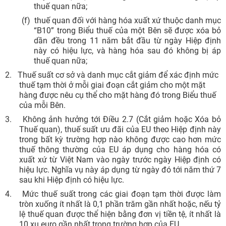
thuế quan nữa;
(f)
thuế quan đối với hàng hóa xuất xứ thuộc danh mục
“B10” trong Biểu thuế của một Bên sẽ được xóa bỏ
dần đều trong 11 năm bắt đầu từ ngày Hiệp định
này có hiệu lực, và hàng hóa sau đó không bị áp
thuế quan nữa;
2.
Thuế suất cơ sở và danh mục cắt giảm để xác định mức
thuế tạm thời ở mỗi giai đoạn cắt giảm cho một mặt
hàng được nêu cụ thể cho mặt hàng đó trong Biểu thuế
của mỗi Bên.
3.
Không ảnh hưởng tới Điều 2.7 (Cắt giảm hoặc Xóa bỏ
Thuế quan), thuế suất ưu đãi của EU theo Hiệp định này
trong bất kỳ trường hợp nào không được cao hơn mức
thuế thông thường của EU áp dụng cho hàng hóa có
xuất xứ từ Việt Nam vào ngày trước ngày Hiệp định có
hiệu lực. Nghĩa vụ này áp dụng từ ngày đó tới năm thứ 7
sau khi Hiệp định có hiệu lực.
4.
Mức thuế suất trong các giai đoạn tạm thời được làm
tròn xuống ít nhất là 0,1 phần trăm gần nhất hoặc, nếu tỷ
lệ thuế quan được thể hiện bằng đơn vị tiền tệ, ít nhất là
10 xu euro gần nhất trong trường hợp của EU.