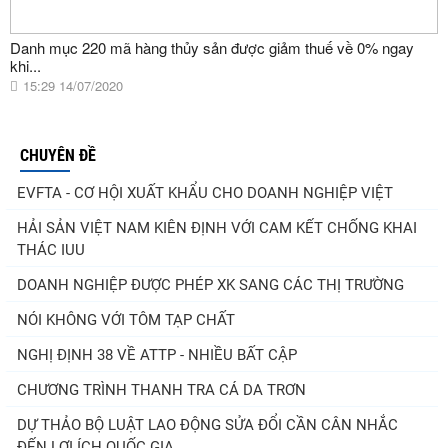
Danh mục 220 mã hàng thủy sản được giảm thuế về 0% ngay
khi...
15:29 14/07/2020
CHUYÊN ĐỀ
EVFTA - CƠ HỘI XUẤT KHẨU CHO DOANH NGHIỆP VIỆT
HẢI SẢN VIỆT NAM KIÊN ĐỊNH VỚI CAM KẾT CHỐNG KHAI
THÁC IUU
DOANH NGHIỆP ĐƯỢC PHÉP XK SANG CÁC THỊ TRƯỜNG
NÓI KHÔNG VỚI TÔM TẠP CHẤT
NGHỊ ĐỊNH 38 VỀ ATTP - NHIỀU BẤT CẬP
CHƯƠNG TRÌNH THANH TRA CÁ DA TRƠN
DỰ THẢO BỘ LUẬT LAO ĐỘNG SỬA ĐỔI CẦN CÂN NHẮC
ĐẾN LỢI ÍCH QUỐC GIA