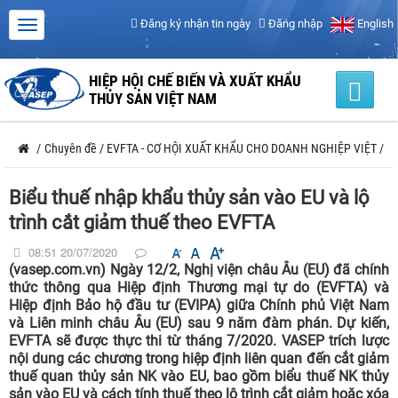
Đăng ký nhận tin ngày
Đăng nhập
English
HIỆP HỘI CHẾ BIẾN VÀ XUẤT KHẨU
THỦY SẢN VIỆT NAM
/
Chuyên đề
/
EVFTA - CƠ HỘI XUẤT KHẨU CHO DOANH NGHIỆP VIỆT
/
Biểu thuế nhập khẩu thủy sản vào EU và lộ
trình cắt giảm thuế theo EVFTA
08:51 20/07/2020
(vasep.com.vn) Ngày 12/2, Nghị viện châu Âu (EU) đã chính
thức thông qua Hiệp định Thương mại tự do (EVFTA) và
Hiệp định Bảo hộ đầu tư (EVIPA) giữa Chính phủ Việt Nam
và Liên minh châu Âu (EU) sau 9 năm đàm phán. Dự kiến,
EVFTA sẽ được thực thi từ tháng 7/2020. VASEP trích lược
nội dung các chương trong hiệp định liên quan đến cắt giảm
thuế quan thủy sản NK vào EU, bao gồm biểu thuế NK thủy
sản vào EU và cách tính thuế theo lộ trình cắt giảm hoặc xóa