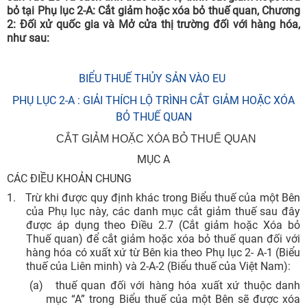
bỏ tại Phụ lục 2-A: Cắt giảm hoặc xóa bỏ thuế quan, Chương
2: Đối xử quốc gia và Mở cửa thị trường đối với hàng hóa,
như sau:
BIỂU THUẾ THỦY SẢN VÀO EU
PHỤ LỤC 2-A : GIẢI THÍCH LỘ TRÌNH CẮT GIẢM HOẶC XÓA
BỎ THUẾ QUAN
CẮT GIẢM HOẶC XÓA BỎ THUẾ QUAN
MỤC A
CÁC ĐIỀU KHOẢN CHUNG
1.
Trừ khi được quy định khác trong Biểu thuế của một Bên
của Phụ lục này, các danh mục cắt giảm thuế sau đây
được áp dụng theo Điều 2.7 (Cắt giảm hoặc Xóa bỏ
Thuế quan) để cắt giảm hoặc xóa bỏ thuế quan đối với
hàng hóa có xuất xứ từ Bên kia theo Phụ lục 2- A-1 (Biểu
thuế của Liên minh) và 2-A-2 (Biểu thuế của Việt Nam):
(a)
thuế quan đối với hàng hóa xuất xứ thuộc danh
mục “A” trong Biểu thuế của một Bên sẽ được xóa