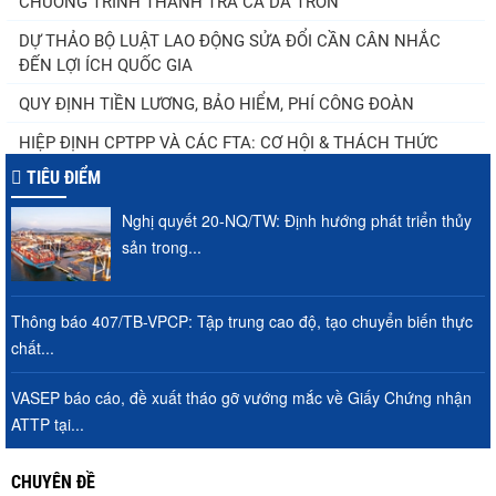
CHƯƠNG TRÌNH THANH TRA CÁ DA TRƠN
DỰ THẢO BỘ LUẬT LAO ĐỘNG SỬA ĐỔI CẦN CÂN NHẮC
ĐẾN LỢI ÍCH QUỐC GIA
QUY ĐỊNH TIỀN LƯƠNG, BẢO HIỂM, PHÍ CÔNG ĐOÀN
HIỆP ĐỊNH CPTPP VÀ CÁC FTA: CƠ HỘI & THÁCH THỨC
TIÊU ĐIỂM
Nghị quyết 20-NQ/TW: Định hướng phát triển thủy
sản trong...
Thông báo 407/TB-VPCP: Tập trung cao độ, tạo chuyển biến thực
chất...
VASEP báo cáo, đề xuất tháo gỡ vướng mắc về Giấy Chứng nhận
ATTP tại...
CHUYÊN ĐỀ