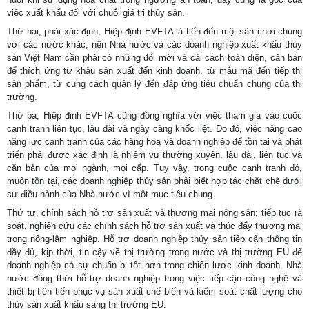
việc xuất khẩu đối với chuỗi giá trị thủy sản.
Thứ hai, phải xác định, Hiệp định EVFTA là tiến đến một sân chơi chung
với các nước khác, nên Nhà nước và các doanh nghiệp xuất khẩu thủy
sản Việt Nam cần phải có những đổi mới và cải cách toàn diện, căn bản
để thích ứng từ khâu sản xuất đến kinh doanh, từ mẫu mã đến tiếp thị
sản phẩm, từ cung cách quản lý đến đáp ứng tiêu chuẩn chung của thị
trường.
Thứ ba, Hiệp đinh EVFTA cũng đồng nghĩa với việc tham gia vào cuộc
cạnh tranh liên tục, lâu dài và ngày càng khốc liệt. Do đó, việc nâng cao
năng lực cạnh tranh của các hàng hóa và doanh nghiệp để tồn tại và phát
triển phải được xác định là nhiệm vụ thường xuyên, lâu dài, liên tục và
căn bản của mọi ngành, mọi cấp. Tuy vậy, trong cuộc cạnh tranh đó,
muốn tồn tại, các doanh nghiệp thủy sản phải biết hợp tác chặt chẽ dưới
sự điều hành của Nhà nước vì một mục tiêu chung.
Thứ tư, chính sách hỗ trợ sản xuất và thương mại nông sản: tiếp tục rà
soát, nghiên cứu các chính sách hỗ trợ sản xuất và thúc đẩy thương mại
trong nông-lâm nghiệp. Hỗ trợ doanh nghiệp thủy sản tiếp cận thông tin
đầy đủ, kịp thời, tin cậy về thị trường trong nước và thị trường EU để
doanh nghiệp có sự chuẩn bị tốt hơn trong chiến lược kinh doanh. Nhà
nước đồng thời hỗ trợ doanh nghiệp trong việc tiếp cận công nghệ và
thiết bị tiên tiến phục vụ sản xuất chế biến và kiểm soát chất lượng cho
thủy sản xuất khẩu sang thị trường EU.