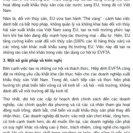
hoạt động xuất khẩu thủy sản của các nước sang EU, trong đó có Việt
Nam.
Năm là, đối với thủy sản, EU vừa ban hành “Thẻ vàng” - cảnh báo việc
đánh bắt cá bất hợp pháp, không quản lý và không khai báo đối với thủy
hải sản xuất khẩu của Việt Nam sang EU, tạo ra môi trường phức tạp
hơn khi hai bên đang đẩy mạnh hợp tác thương mại - đầu tư. Hiện, EU
tăng cường kiểm soát đối với thủy sản (100% các lô hàng thủy sản) và
các nông sản khác xuất khẩu sang thị trường EU. Việc này đã tạo ra
những rào cản khó khăn trong việc tận dụng cơ hội từ EVFTA.
3. Một số giải pháp và kiến nghị
Bên cạnh việc tạo ra những cơ hội và thách thức, Hiệp định EVFTA cũng
đặt ra những yêu cầu khắt khe cần thực hiện cho các doanh nghiệp xuất
khẩu thủy sản Việt Nam. Trong đó, cách tiếp cận và thực hiện phải
hướng tới phát triển bền vững cả về kinh tế - xã hội - môi trường, không
đánh đổi về môi trường để lấy kinh tế.
Thứ nhất, đòi hỏi các cấp từ hoạch định chính sách đến các doanh
nghiệp, các chính quyền địa phương và cả các cá nhân tham gia hoạt
động nuôi trồng, đánh bắt, chế biến và xuất khẩu thủy sản phải thay đổi
nhận thức. Các doanh nghiệp đã bước vào một sân chơi khác, rộng hơn,
có tính cạnh tranh hơn; do đó muốn tồn tại, các doanh nghiệp cần phải
có suy nghĩ khác và nâng cao ý thức, trách nhiệm, công nghệ cho người
nuôi khi sử dụng hóa chất trong ngưỡng an toàn, đây cũng là gốc của