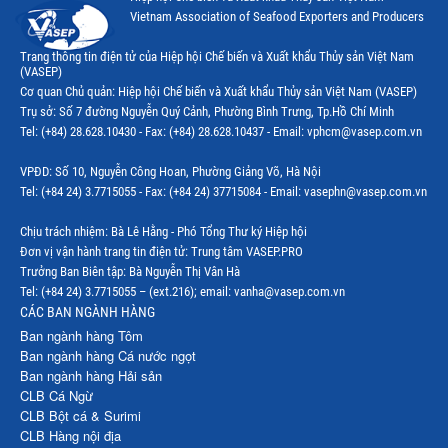
Vietnam Association of Seafood Exporters and Producers
Trang thông tin điện tử của Hiệp hội Chế biến và Xuất khẩu Thủy sản Việt Nam
(VASEP)
Cơ quan Chủ quản: Hiệp hội Chế biến và Xuất khẩu Thủy sản Việt Nam (VASEP)
Trụ sở: Số 7 đường Nguyễn Quý Cảnh, Phường Bình Trưng, Tp.Hồ Chí Minh
Tel: (+84) 28.628.10430 - Fax: (+84) 28.628.10437 - Email: vphcm@vasep.com.vn
VPĐD: Số 10, Nguyễn Công Hoan, Phường Giảng Võ, Hà Nội
Tel: (+84 24) 3.7715055 - Fax: (+84 24) 37715084 - Email: vasephn@vasep.com.vn
Chịu trách nhiệm: Bà Lê Hằng - Phó Tổng Thư ký Hiệp hội
Đơn vị vận hành trang tin điện tử: Trung tâm VASEP.PRO
Trưởng Ban Biên tập: Bà Nguyễn Thị Vân Hà
Tel: (+84 24) 3.7715055 – (ext.216); email: vanha@vasep.com.vn
CÁC BAN NGÀNH HÀNG
Ban ngành hàng Tôm
Ban ngành hàng Cá nước ngọt
Ban ngành hàng Hải sản
CLB Cá Ngừ
CLB Bột cá & Surimi
CLB Hàng nội địa