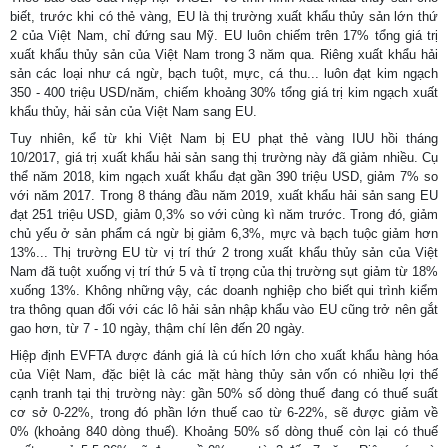
biết, trước khi có thẻ vàng, EU là thị trường xuất khẩu thủy sản lớn thứ
2 của Việt Nam, chỉ đứng sau Mỹ. EU luôn chiếm trên 17% tổng giá trị
xuất khẩu thủy sản của Việt Nam trong 3 năm qua. Riêng xuất khẩu hải
sản các loại như cá ngừ, bạch tuột, mực, cá thu... luôn đạt kim ngạch
350 - 400 triệu USD/năm, chiếm khoảng 30% tổng giá trị kim ngạch xuất
khẩu thủy, hải sản của Việt Nam sang EU.
Tuy nhiên, kể từ khi Việt Nam bị EU phạt thẻ vàng IUU hồi tháng
10/2017, giá trị xuất khẩu hải sản sang thị trường này đã giảm nhiều. Cụ
thể năm 2018, kim ngạch xuất khẩu đạt gần 390 triệu USD, giảm 7% so
với năm 2017. Trong 8 tháng đầu năm 2019, xuất khẩu hải sản sang EU
đạt 251 triệu USD, giảm 0,3% so với cùng kì năm trước. Trong đó, giảm
chủ yếu ở sản phẩm cá ngừ bị giảm 6,3%, mực và bạch tuộc giảm hơn
13%... Thị trường EU từ vị trí thứ 2 trong xuất khẩu thủy sản của Việt
Nam đã tuột xuống vị trí thứ 5 và tỉ trọng của thị trường sụt giảm từ 18%
xuống 13%. Không những vậy, các doanh nghiệp cho biết qui trình kiểm
tra thông quan đối với các lô hải sản nhập khẩu vào EU cũng trở nên gắt
gao hơn, từ 7 - 10 ngày, thậm chí lên đến 20 ngày.
Hiệp định EVFTA được đánh giá là cú hích lớn cho xuất khẩu hàng hóa
của Việt Nam, đặc biệt là các mặt hàng thủy sản vốn có nhiều lợi thế
cạnh tranh tại thị trường này: gần 50% số dòng thuế đang có thuế suất
cơ sở 0-22%, trong đó phần lớn thuế cao từ 6-22%, sẽ được giảm về
0% (khoảng 840 dòng thuế). Khoảng 50% số dòng thuế còn lại có thuế