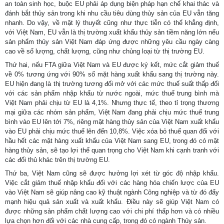
an toàn sinh học, buộc EU phải áp dụng biện pháp hạn chế khai thác và
đánh bắt thủy sản trong khi nhu cầu tiêu dùng thủy sản của EU vẫn tăng
nhanh. Do vậy, về mặt lý thuyết cũng như thực tiễn có thể khẳng định,
với Việt Nam, EU vẫn là thị trường xuất khẩu thủy sản tiềm năng lớn nếu
sản phẩm thủy sản Việt Nam đáp ứng được những yêu cầu ngày càng
cao về số lượng, chất lượng, cũng như chủng loại từ thị trường EU.
Thứ hai, nếu FTA giữa Việt Nam và EU được ký kết, mức cắt giảm thuế
về 0% tương ứng với 90% số mặt hàng xuất khẩu sang thị trường này.
EU hiện đang là thị trường tương đối mở với các mức thuế suất thấp đối
với các sản phẩm nhập khẩu từ nước ngoài, mức thuế trung bình mà
Việt Nam phải chịu từ EU là 4,1%. Nhưng thực tế, theo tỉ trọng thương
mại giữa các nhóm sản phẩm, Việt Nam đang phải chịu mức thuế trung
bình vào EU lên tới 7%, riêng mặt hàng thủy sản của Việt Nam xuất khẩu
vào EU phải chịu mức thuế lên đến 10,8%. Việc xóa bỏ thuế quan đối với
hầu hết các mặt hàng xuất khẩu của Việt Nam sang EU, trong đó có mặt
hàng thủy sản, sẽ tạo lợi thế quan trọng cho Việt Nam khi cạnh tranh với
các đối thủ khác trên thị trường EU.
Thứ ba, Việt Nam cũng sẽ được hưởng lợi xét từ góc độ nhập khẩu.
Việc cắt giảm thuế nhập khẩu đối với các hàng hóa chiến lược của EU
vào Việt Nam sẽ giúp nâng cao kỹ thuật ngành Công nghiệp và từ đó đẩy
mạnh hiệu quả sản xuất và xuất khẩu. Điều này sẽ giúp Việt Nam có
được những sản phẩm chất lượng cao với chi phí thấp hơn và có nhiều
lựa chọn hơn đối với các nhà cung cấp, trong đó có ngành Thủy sản.