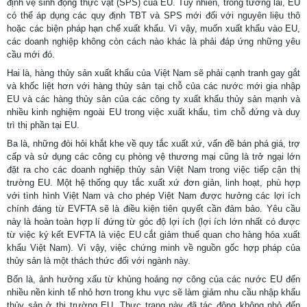
định vệ sinh động thực vật (SPS) của EU. Tuy nhiên, trong tương lai, EU
có thể áp dụng các quy định TBT và SPS mới đối với nguyên liệu thô
hoặc các biện pháp hạn chế xuất khẩu. Vì vậy, muốn xuất khẩu vào EU,
các doanh nghiệp không còn cách nào khác là phải đáp ứng những yêu
cầu mới đó.
Hai là, hàng thủy sản xuất khẩu của Việt Nam sẽ phải cạnh tranh gay gắt
và khốc liệt hơn với hàng thủy sản tại chỗ của các nước mới gia nhập
EU và các hàng thủy sản của các công ty xuất khẩu thủy sản mạnh và
nhiều kinh nghiệm ngoài EU trong việc xuất khẩu, tìm chỗ đứng và duy
trì thị phần tại EU.
Ba là, những đòi hỏi khắt khe về quy tắc xuất xứ, vấn đề bán phá giá, trợ
cấp và sử dụng các công cụ phòng vệ thương mại cũng là trở ngại lớn
đặt ra cho các doanh nghiệp thủy sản Việt Nam trong việc tiếp cận thị
trường EU. Một hệ thống quy tắc xuất xứ đơn giản, linh hoạt, phù hợp
với tình hình Việt Nam và cho phép Việt Nam được hưởng các lợi ích
chính đáng từ EVFTA sẽ là điều kiện tiên quyết cần đảm bảo. Yêu cầu
này là hoàn toàn hợp lí đứng từ góc độ lợi ích (lợi ích lớn nhất có được
từ việc ký kết EVFTA là việc EU cắt giảm thuế quan cho hàng hóa xuất
khẩu Việt Nam). Vì vậy, việc chứng minh về nguồn gốc hợp pháp của
thủy sản là một thách thức đối với ngành này.
Bốn là, ảnh hưởng xấu từ khủng hoảng nợ công của các nước EU đến
nhiều nền kinh tế nhỏ hơn trong khu vực sẽ làm giảm nhu cầu nhập khẩu
thủy sản ở thị trường EU. Thực trạng này đã tác động không nhỏ đến