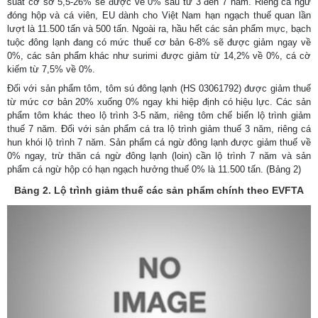
suất cơ sở 5,5-26% sẽ được về 0% sau từ 3 đến 7 năm. Riêng cá ngừ
đóng hộp và cá viên, EU dành cho Việt Nam hạn ngạch thuế quan lần
lượt là 11.500 tấn và 500 tấn. Ngoài ra, hầu hết các sản phẩm mực, bạch
tuộc đông lạnh đang có mức thuế cơ bản 6-8% sẽ được giảm ngay về
0%, các sản phẩm khác như surimi được giảm từ 14,2% về 0%, cá cờ
kiếm từ 7,5% về 0%.
Đối với sản phẩm tôm, tôm sú đông lạnh (HS 03061792) được giảm thuế
từ mức cơ bản 20% xuống 0% ngay khi hiệp định có hiệu lực. Các sản
phẩm tôm khác theo lộ trình 3-5 năm, riêng tôm chế biến lộ trình giảm
thuế 7 năm. Đối với sản phẩm cá tra lộ trình giảm thuế 3 năm, riêng cá
hun khói lộ trình 7 năm. Sản phẩm cá ngừ đông lạnh được giảm thuế về
0% ngay, trừ thăn cá ngừ đông lạnh (loin) cần lộ trình 7 năm và sản
phẩm cá ngừ hộp có hạn ngạch hưởng thuế 0% là 11.500 tấn. (Bảng 2)
Bảng 2. Lộ trình giảm thuế các sản phẩm chính theo EVFTA