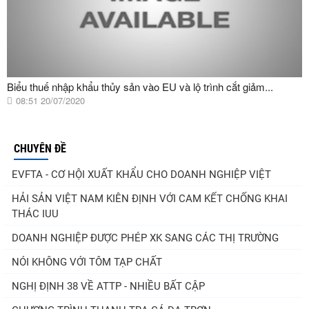
Biểu thuế nhập khẩu thủy sản vào EU và lộ trình cắt giảm...
08:51 20/07/2020
CHUYÊN ĐỀ
EVFTA - CƠ HỘI XUẤT KHẨU CHO DOANH NGHIỆP VIỆT
HẢI SẢN VIỆT NAM KIÊN ĐỊNH VỚI CAM KẾT CHỐNG KHAI
THÁC IUU
DOANH NGHIỆP ĐƯỢC PHÉP XK SANG CÁC THỊ TRƯỜNG
NÓI KHÔNG VỚI TÔM TẠP CHẤT
NGHỊ ĐỊNH 38 VỀ ATTP - NHIỀU BẤT CẬP