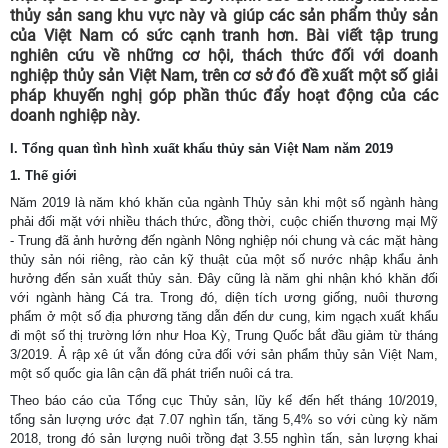
thủy sản sang khu vực này và giúp các sản phẩm thủy sản
của Việt Nam có sức cạnh tranh hơn. Bài viết tập trung
nghiên cứu về những cơ hội, thách thức đối với doanh
nghiệp thủy sản Việt Nam, trên cơ sở đó đề xuất một số giải
pháp khuyến nghị góp phần thúc đẩy hoạt động của các
doanh nghiệp này.
I. Tổng quan tình hình xuất khẩu thủy sản Việt Nam năm 2019
1. Thế giới
Năm 2019 là năm khó khăn của ngành Thủy sản khi một số ngành hàng
phải đối mặt với nhiều thách thức, đồng thời, cuộc chiến thương mại Mỹ
- Trung đã ảnh hưởng đến ngành Nông nghiệp nói chung và các mặt hàng
thủy sản nói riêng, rào cản kỹ thuật của một số nước nhập khẩu ảnh
hưởng đến sản xuất thủy sản. Đây cũng là năm ghi nhận khó khăn đối
với ngành hàng Cá tra. Trong đó, diện tích ương giống, nuôi thương
phẩm ở một số địa phương tăng dẫn đến dư cung, kim ngạch xuất khẩu
đi một số thị trường lớn như Hoa Kỳ, Trung Quốc bắt đầu giảm từ tháng
3/2019. Ả rập xê út vẫn đóng cửa đối với sản phẩm thủy sản Việt Nam,
một số quốc gia lân cận đã phát triển nuôi cá tra.
Theo báo cáo của Tổng cục Thủy sản, lũy kế đến hết tháng 10/2019,
tổng sản lượng ước đạt 7.07 nghìn tấn, tăng 5,4% so với cùng kỳ năm
2018, trong đó sản lượng nuôi trồng đạt 3.55 nghìn tấn, sản lượng khai