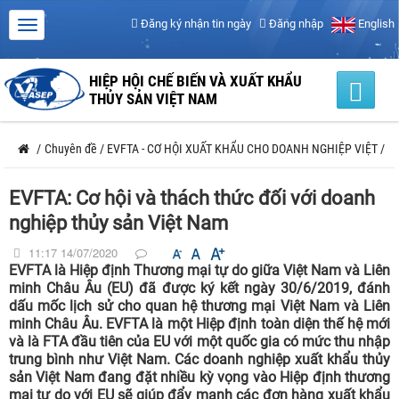
Đăng ký nhận tin ngày
Đăng nhập
English
HIỆP HỘI CHẾ BIẾN VÀ XUẤT KHẨU
THỦY SẢN VIỆT NAM
/
Chuyên đề
/
EVFTA - CƠ HỘI XUẤT KHẨU CHO DOANH NGHIỆP VIỆT
/
EVFTA: Cơ hội và thách thức đối với doanh
nghiệp thủy sản Việt Nam
11:17 14/07/2020
EVFTA là Hiệp định Thương mại tự do giữa Việt Nam và Liên
minh Châu Âu (EU) đã được ký kết ngày 30/6/2019, đánh
dấu mốc lịch sử cho quan hệ thương mại Việt Nam và Liên
minh Châu Âu. EVFTA là một Hiệp định toàn diện thế hệ mới
và là FTA đầu tiên của EU với một quốc gia có mức thu nhập
trung bình như Việt Nam. Các doanh nghiệp xuất khẩu thủy
sản Việt Nam đang đặt nhiều kỳ vọng vào Hiệp định thương
mại tự do với EU sẽ giúp đẩy mạnh các đơn hàng xuất khẩu