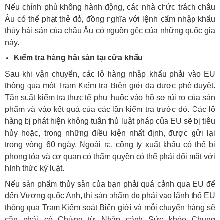
Nếu chính phủ không hành động, các nhà chức trách châu
Âu có thể phạt thẻ đỏ, đồng nghĩa với lệnh cấm nhập khẩu
thủy hải sản của châu Âu có nguồn gốc của những quốc gia
này.
Kiểm tra hàng hải sản tại cửa khẩu
Sau khi vận chuyển, các lô hàng nhập khẩu phải vào EU
thông qua một Trạm Kiểm tra Biên giới đã được phê duyệt.
Tần suất kiểm tra thực tế phụ thuộc vào hồ sơ rủi ro của sản
phẩm và vào kết quả của các lần kiểm tra trước đó. Các lô
hàng bị phát hiện không tuân thủ luật pháp của EU sẽ bị tiêu
hủy hoặc, trong những điều kiện nhất định, được gửi lại
trong vòng 60 ngày. Ngoài ra, công ty xuất khẩu có thể bị
phong tỏa và cơ quan có thẩm quyền có thể phải đối mặt với
hình thức kỷ luật.
Nếu sản phẩm thủy sản của bạn phải quá cảnh qua EU để
đến Vương quốc Anh, thi sản phẩm đó phải vào lãnh thổ EU
thông qua Trạm Kiểm soát Biên giới và mỗi chuyến hàng sẽ
cần phải có Chứng từ Nhập cảnh Sức khỏe Chung