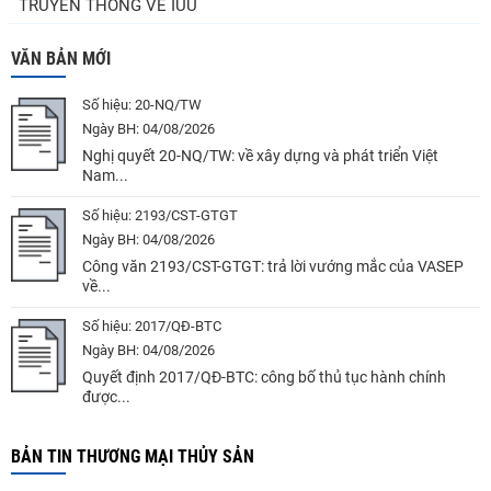
TRUYỀN THÔNG VỀ IUU
VĂN BẢN MỚI
Số hiệu:
20-NQ/TW
Ngày BH:
04/08/2026
Nghị quyết 20-NQ/TW: về xây dựng và phát triển Việt
Nam...
Số hiệu:
2193/CST-GTGT
Ngày BH:
04/08/2026
Công văn 2193/CST-GTGT: trả lời vướng mắc của VASEP
về...
Số hiệu:
2017/QĐ-BTC
Ngày BH:
04/08/2026
Quyết định 2017/QĐ-BTC: công bố thủ tục hành chính
được...
BẢN TIN THƯƠNG MẠI THỦY SẢN