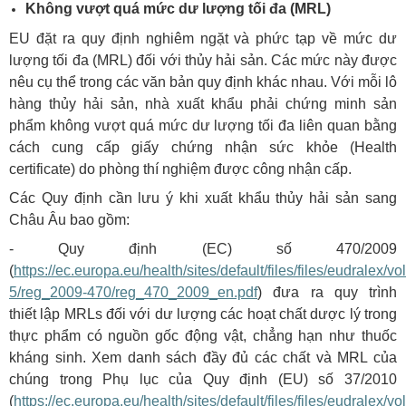
Không vượt quá mức dư lượng tối đa (MRL)
EU đặt ra quy định nghiêm ngặt và phức tạp về mức dư
lượng tối đa (MRL) đối với thủy hải sản. Các mức này được
nêu cụ thể trong các văn bản quy định khác nhau. Với mỗi lô
hàng thủy hải sản, nhà xuất khẩu phải chứng minh sản
phẩm không vượt quá mức dư lượng tối đa liên quan bằng
cách cung cấp giấy chứng nhận sức khỏe (Health
certificate) do phòng thí nghiệm được công nhận cấp.
Các Quy định cần lưu ý khi xuất khẩu thủy hải sản sang
Châu Âu bao gồm:
- Quy định (EC) số 470/2009
(
https://ec.europa.eu/health/sites/default/files/files/eudralex/vol
5/reg_2009-470/reg_470_2009_en.pdf
) đưa ra quy trình
thiết lập MRLs đối với dư lượng các hoạt chất dược lý trong
thực phẩm có nguồn gốc động vật, chẳng hạn như thuốc
kháng sinh. Xem danh sách đầy đủ các chất và MRL của
chúng trong Phụ lục của Quy định (EU) số 37/2010
(
https://ec.europa.eu/health/sites/default/files/files/eudralex/vol