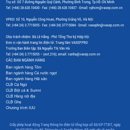
Trụ sở: Số 7 đường Nguyễn Quý Cảnh, Phường Bình Trưng, Tp.Hồ Chí Minh
Thị trường Hàn Quốc
Tel: (+84) 28.628.10430 - Fax: (+84) 28.628.10437 - Email: vphcm@vasep.com.vn
Thị trường Mỹ
VPĐD: Số 10, Nguyễn Công Hoan, Phường Giảng Võ, Hà Nội
Thị trường EU
Tel: (+84 24) 3.7715055 - Fax: (+84 24) 37715084 - Email: vasephn@vasep.com.vn
Thị trường Nhật Bản
Chịu trách nhiệm: Bà Lê Hằng - Phó Tổng Thư ký Hiệp hội
Đơn vị vận hành trang tin điện tử: Trung tâm VASEP.PRO
Thị trường Việt Nam
Trưởng Ban Biên tập: Bà Nguyễn Thị Vân Hà
Tel: (+84 24) 3.7715055 – (ext.216); email: vanha@vasep.com.vn
CÁC BAN NGÀNH HÀNG
Ban ngành hàng Tôm
Ban ngành hàng Cá nước ngọt
Ban ngành hàng Hải sản
CLB Cá Ngừ
CLB Bột cá & Surimi
CLB Hàng nội địa
CLB Ghẹ
Chương trình IUU
Giấy phép hoạt động Trang thông tin điện tử tổng hợp số 83/GP-TTĐT, ngày
06/07/2022 của Bộ Thông tin và Truyền thông. Đề nghị ghi rõ nguồn