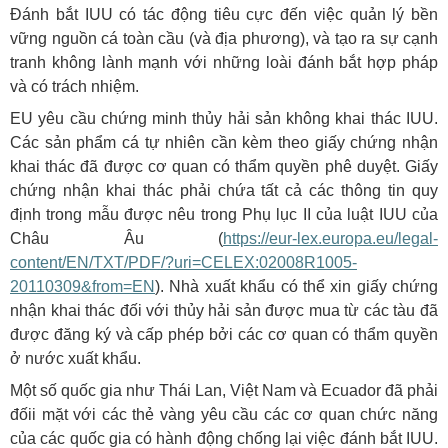
Đánh bắt IUU có tác động tiêu cực đến việc quản lý bền
vững nguồn cá toàn cầu (và địa phương), và tạo ra sự cạnh
tranh không lành mạnh với những loài đánh bắt hợp pháp
và có trách nhiệm.
EU yêu cầu chứng minh thủy hải sản không khai thác IUU.
Các sản phẩm cá tự nhiên cần kèm theo giấy chứng nhận
khai thác đã được cơ quan có thẩm quyền phê duyệt. Giấy
chứng nhận khai thác phải chứa tất cả các thông tin quy
định trong mẫu được nêu trong Phụ lục II của luật IUU của
Châu Âu (
https://eur-lex.europa.eu/legal-
content/EN/TXT/PDF/?uri=CELEX:02008R1005-
20110309&from=EN
). Nhà xuất khẩu có thể xin giấy chứng
nhận khai thác đối với thủy hải sản được mua từ các tàu đã
được đăng ký và cấp phép bởi các cơ quan có thẩm quyền
ở nước xuất khẩu.
Một số quốc gia như Thái Lan, Việt Nam và Ecuador đã phải
đốii mặt với các thẻ vàng yêu cầu các cơ quan chức năng
của các quốc gia có hành động chống lại việc đánh bắt IUU.