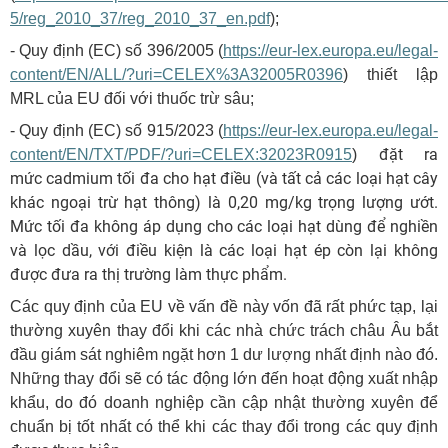
5/reg_2010_37/reg_2010_37_en.pdf
);
- Quy định (EC) số 396/2005 (
https://eur-lex.europa.eu/legal-
content/EN/ALL/?uri=CELEX%3A32005R0396
) thiết lập
MRL của EU đối với thuốc trừ sâu;
- Quy định (EC) số 915/2023 (
https://eur-lex.europa.eu/legal-
đặt ra
content/EN/TXT/PDF/?uri=CELEX:32023R0915
)
mức cadmium tối đa cho hạt điều (và tất cả các loại hạt cây
khác ngoại trừ hạt thông) là 0,20 mg/kg trọng lượng ướt.
Mức tối đa không áp dụng cho các loại hạt dùng để nghiền
và lọc dầu, với điều kiện là các loại hạt ép còn lại không
được đưa ra thị trường làm thực phẩm.
Các quy định của EU về vấn đề này vốn đã rất phức tạp, lại
thường xuyên thay đổi khi các nhà chức trách châu Âu bắt
đầu giám sát nghiêm ngặt hơn 1 dư lượng nhất định nào đó.
Những thay đổi sẽ có tác động lớn đến hoạt động xuất nhập
khẩu, do đó doanh nghiệp cần cập nhật thường xuyên để
chuẩn bị tốt nhất có thể khi các thay đổi trong các quy định