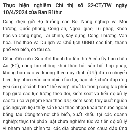
Thực hiện nghiêm Chỉ thị số 32-CT/TW ngày
10/4/2024 của Ban Bí thư
Công điện gửi Bộ trưởng các Bộ: Nông nghiệp và Môi
trường, Quốc phòng, Công an, Ngoại giao, Tư pháp, Khoa
học và Công nghệ, Tài chính, Xây dựng, Công Thương, Văn
hóa, Thể thao và Du lịch và Chủ tịch UBND các tỉnh, thành
phố ven biển, có tàu cá.
Công điện nêu: Sau đợt thanh tra lần thứ 5 của Ủy ban châu
Âu (EC), công tác chống khai thác hải sản bất hợp pháp,
không báo cáo và không theo quy định (IUU) đã có chuyển
biến; tuy nhiên vẫn còn nhiều tồn tại, hạn chế, chưa đáp ứng
yêu cầu gỡ cảnh báo “Thẻ vàng”, nhất là trong công tác phối
hợp giữa các lực lượng theo dõi, kiểm soát và tiến độ xử lý
các tàu cá vi phạm khai thác IUU; kiểm soát, truy xuất nguồn
gốc nguyên liệu thủy sản khai thác nhập khẩu từ nước ngoài
bằng tàu Công-ten-nơ chế biến, xuất khẩu tại các doanh
nghiệp; thực thi pháp luật chưa nghiêm túc và tiến độ xử lý
vi phạm hành chính tại các địa phương còn chưa đáp ứng