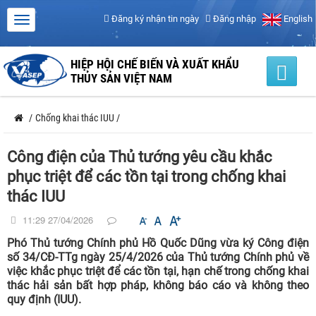
Đăng ký nhận tin ngày
Đăng nhập
English
HIỆP HỘI CHẾ BIẾN VÀ XUẤT KHẨU
THỦY SẢN VIỆT NAM
/
Chống khai thác IUU
/
Công điện của Thủ tướng yêu cầu khắc
phục triệt để các tồn tại trong chống khai
thác IUU
11:29 27/04/2026
Phó Thủ tướng Chính phủ Hồ Quốc Dũng vừa ký Công điện
số 34/CĐ-TTg ngày 25/4/2026 của Thủ tướng Chính phủ về
việc khắc phục triệt để các tồn tại, hạn chế trong chống khai
thác hải sản bất hợp pháp, không báo cáo và không theo
quy định (IUU).