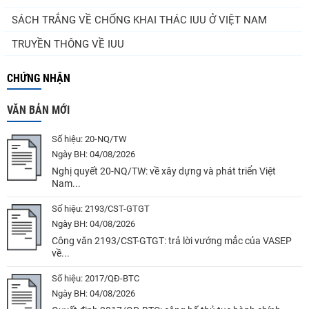
SÁCH TRẮNG VỀ CHỐNG KHAI THÁC IUU Ở VIỆT NAM
TRUYỀN THÔNG VỀ IUU
CHỨNG NHẬN
VĂN BẢN MỚI
Số hiệu:
20-NQ/TW
Ngày BH:
04/08/2026
Nghị quyết 20-NQ/TW: về xây dựng và phát triển Việt
Nam...
Số hiệu:
2193/CST-GTGT
Ngày BH:
04/08/2026
Công văn 2193/CST-GTGT: trả lời vướng mắc của VASEP
về...
Số hiệu:
2017/QĐ-BTC
Ngày BH:
04/08/2026