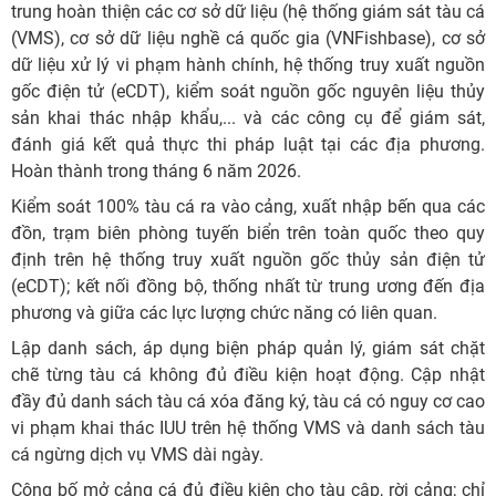
trung hoàn thiện các cơ sở dữ liệu (hệ thống giám sát tàu cá
(VMS), cơ sở dữ liệu nghề cá quốc gia (VNFishbase), cơ sở
dữ liệu xử lý vi phạm hành chính, hệ thống truy xuất nguồn
gốc điện tử (eCDT), kiểm soát nguồn gốc nguyên liệu thủy
sản khai thác nhập khẩu,... và các công cụ để giám sát,
đánh giá kết quả thực thi pháp luật tại các địa phương.
Hoàn thành trong tháng 6 năm 2026.
Kiểm soát 100% tàu cá ra vào cảng, xuất nhập bến qua các
đồn, trạm biên phòng tuyến biển trên toàn quốc theo quy
định trên hệ thống truy xuất nguồn gốc thủy sản điện tử
(eCDT); kết nối đồng bộ, thống nhất từ trung ương đến địa
phương và giữa các lực lượng chức năng có liên quan.
Lập danh sách, áp dụng biện pháp quản lý, giám sát chặt
chẽ từng tàu cá không đủ điều kiện hoạt động. Cập nhật
đầy đủ danh sách tàu cá xóa đăng ký, tàu cá có nguy cơ cao
vi phạm khai thác IUU trên hệ thống VMS và danh sách tàu
cá ngừng dịch vụ VMS dài ngày.
Công bố mở cảng cá đủ điều kiện cho tàu cập, rời cảng; chỉ