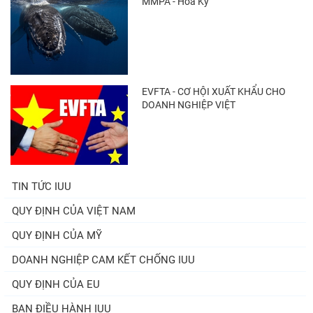
MMPA - Hoa Kỳ
EVFTA - CƠ HỘI XUẤT KHẨU CHO
DOANH NGHIỆP VIỆT
TIN TỨC IUU
QUY ĐỊNH CỦA VIỆT NAM
QUY ĐỊNH CỦA MỸ
DOANH NGHIỆP CAM KẾT CHỐNG IUU
QUY ĐỊNH CỦA EU
BAN ĐIỀU HÀNH IUU