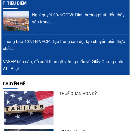
TIÊU ĐIỂM
Nghị quyết 20-NQ/TW: Định hướng phát triển thủy
sản trong...
Thông báo 407/TB-VPCP: Tập trung cao độ, tạo chuyển biến thực
chất...
VASEP báo cáo, đề xuất tháo gỡ vướng mắc về Giấy Chứng nhận
ATTP tại...
CHUYÊN ĐỀ
THUẾ QUAN HOA KỲ