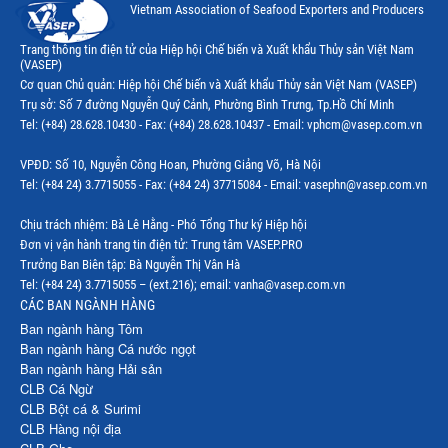
Vietnam Association of Seafood Exporters and Producers
Thị trường New Zealand
Trang thông tin điện tử của Hiệp hội Chế biến và Xuất khẩu Thủy sản Việt Nam
(VASEP)
Thị trường Đài Loan
Cơ quan Chủ quản: Hiệp hội Chế biến và Xuất khẩu Thủy sản Việt Nam (VASEP)
Trụ sở: Số 7 đường Nguyễn Quý Cảnh, Phường Bình Trưng, Tp.Hồ Chí Minh
Thị trường Hàn Quốc
Tel: (+84) 28.628.10430 - Fax: (+84) 28.628.10437 - Email: vphcm@vasep.com.vn
Thị trường Mỹ
VPĐD: Số 10, Nguyễn Công Hoan, Phường Giảng Võ, Hà Nội
Thị trường EU
Tel: (+84 24) 3.7715055 - Fax: (+84 24) 37715084 - Email: vasephn@vasep.com.vn
Thị trường Nhật Bản
Chịu trách nhiệm: Bà Lê Hằng - Phó Tổng Thư ký Hiệp hội
Đơn vị vận hành trang tin điện tử: Trung tâm VASEP.PRO
Thị trường Việt Nam
Trưởng Ban Biên tập: Bà Nguyễn Thị Vân Hà
Tel: (+84 24) 3.7715055 – (ext.216); email: vanha@vasep.com.vn
CÁC BAN NGÀNH HÀNG
Ban ngành hàng Tôm
Ban ngành hàng Cá nước ngọt
Ban ngành hàng Hải sản
CLB Cá Ngừ
CLB Bột cá & Surimi
CLB Hàng nội địa