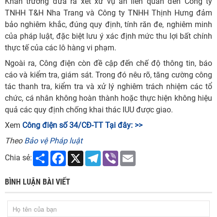
Khẩn trương đưa ra xét xử vụ án liên quan đến Công ty
TNHH T&H Nha Trang và Công ty TNHH Thịnh Hưng đảm
bảo nghiêm khắc, đúng quy định, tính răn đe, nghiêm minh
của pháp luật, đặc biệt lưu ý xác định mức thu lợi bất chính
thực tế của các lô hàng vi phạm.
Ngoài ra, Công điện còn đề cập đến chế độ thông tin, báo
cáo và kiểm tra, giám sát. Trong đó nêu rõ, tăng cường công
tác thanh tra, kiểm tra và xử lý nghiêm trách nhiệm các tổ
chức, cá nhân không hoàn thành hoặc thực hiện không hiệu
quả các quy định chống khai thác IUU được giao.
Xem
Công điện số 34/CĐ-TT Tại đây: >>
Theo
Bảo vệ Pháp luật
Share
Facebook
X
Telegram
Viber
Email
Chia sẻ:
BÌNH LUẬN BÀI VIẾT