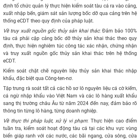
định tổ chức quản lý thực hiện kiểm soát tàu cá ra vào cảng,
xuất nhập bến, giám sát sản lượng bốc dỡ qua cảng trên hệ
thống eCDT theo quy định của pháp luật.
Về truy xuất nguồn gốc thủy sản khai thác
: Đảm bảo 100%
tàu cá phải cập cảng bốc dỡ thủy sản khai thác theo quy
định, thực hiện nghiêm túc công tác xác nhận, chứng nhận
và truy xuất nguồn gốc thủy sản khai thác trên hệ thống
eCDT.
Kiểm soát chặt chẽ nguyên liệu thủy sản khai thác nhập
khẩu, đặc biệt qua Công-ten-nơ.
Tập trung rà soát tất cả các hồ sơ lô nguyên liệu cá cờ kiếm,
cá ngừ nhập khẩu vào Việt Nam và các lô hàng xuất khẩu
sang thị trường châu Âu từ năm 2024 đến nay, đảm bảo rõ
thông tin từng lô hàng, từng doanh nghiệp.
Về thực thi pháp luật, xử lý vi phạm
: Thực hiện cao điểm
tuần tra, kiểm soát hoạt động tàu cá tại các khu vực vùng
biển giáp ranh với các nước, các bãi ngang, cửa sông, cửa