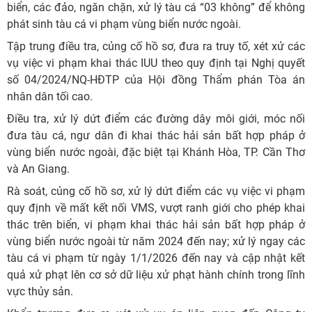
biển, các đảo, ngăn chặn, xử lý tàu cá “03 không” để không
phát sinh tàu cá vi phạm vùng biển nước ngoài.
Tập trung điều tra, củng cố hồ sơ, đưa ra truy tố, xét xử các
vụ việc vi phạm khai thác IUU theo quy định tại Nghị quyết
số 04/2024/NQ-HĐTP của Hội đồng Thẩm phán Tòa án
nhân dân tối cao.
Điều tra, xử lý dứt điểm các đường dây môi giới, móc nối
đưa tàu cá, ngư dân đi khai thác hải sản bất hợp pháp ở
vùng biển nước ngoài, đặc biệt tại Khánh Hòa, TP. Cần Thơ
và An Giang.
Rà soát, củng cố hồ sơ, xử lý dứt điểm các vụ việc vi phạm
quy định về mất kết nối VMS, vượt ranh giới cho phép khai
thác trên biển, vi phạm khai thác hải sản bất hợp pháp ở
vùng biển nước ngoài từ năm 2024 đến nay; xử lý ngay các
tàu cá vi phạm từ ngày 1/1/2026 đến nay và cập nhật kết
quả xử phạt lên cơ sở dữ liệu xử phạt hành chính trong lĩnh
vực thủy sản.