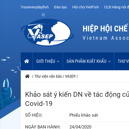
Youreverydayfish
Đào tạo
Hội chợ VietFish
CLB Hàng nội đ
HIỆP HỘI CHẾ
Vietnam Assoc
GIỚI THIỆU
SẢN PHẨM XUẤT KHẨU
THƯ V
/
Thư viện văn bản
/
VASEP
/
Khảo sát ý kiến DN về tác động c
Covid-19
SỐ HIỆU:
Phiếu khảo sát
NGÀY BAN HÀNH:
24/04/2020