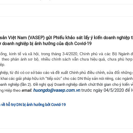
sản Việt Nam (VASEP) gửi Phiếu khảo sát lấy ý kiến doanh nghiệp 
ợ doanh nghiệp bị ảnh hưởng của dịch Covid-19
ống, kinh tế và xã hội, trong tháng 3-4/2020, Chính phủ và các Bộ Ngành 
n, theo phản ánh sơ bộ, nhiều chính sách vẫn chưa hiệu quả, chưa phù hợp
ệp.
hiệp, từ đó có cơ sở báo cáo và đề xuất Chính phủ điều chỉnh, sửa đổi những 
khai các giải pháp hữu ích “tiếp sức” cho các DN thủy sản nói riêng, các ngành
oanh nghiệp (lần 2). Đề nghị quý Doanh nghiệp dành chút thời gian cho ý kiến v
huongdo@vasep.com.vn
trước ngày 04/5/2020 để 
òng Hiệp theo
email:
về hỗ trợ DN bị ảnh hưởng bởi Covid-19