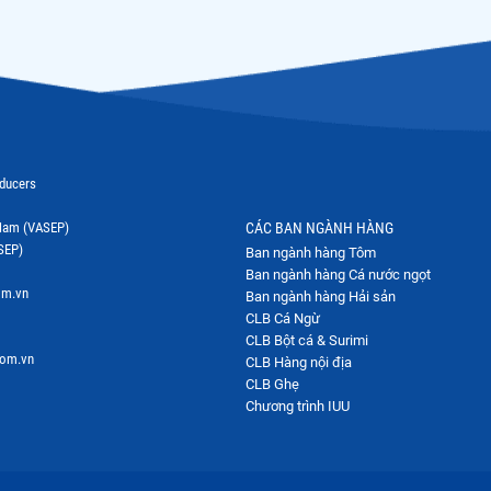
oducers
t Nam (VASEP)
CÁC BAN NGÀNH HÀNG
SEP)
Ban ngành hàng Tôm
Ban ngành hàng Cá nước ngọt
om.vn
Ban ngành hàng Hải sản
CLB Cá Ngừ
CLB Bột cá & Surimi
com.vn
CLB Hàng nội địa
CLB Ghẹ
Chương trình IUU