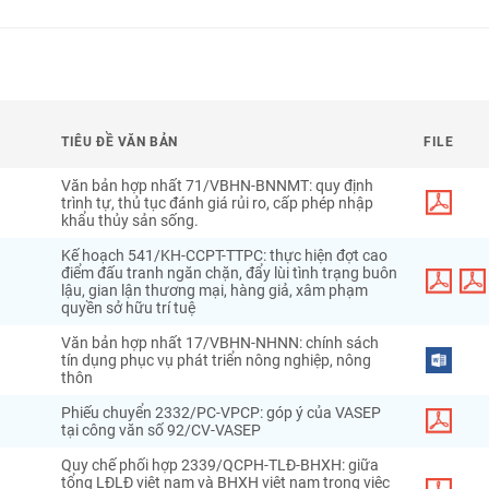
TIÊU ĐỀ VĂN BẢN
FILE
Văn bản hợp nhất 71/VBHN-BNNMT: quy định
trình tự, thủ tục đánh giá rủi ro, cấp phép nhập
khẩu thủy sản sống.
Kế hoạch 541/KH-CCPT-TTPC: thực hiện đợt cao
điểm đấu tranh ngăn chặn, đẩy lùi tình trạng buôn
lậu, gian lận thương mại, hàng giả, xâm phạm
quyền sở hữu trí tuệ
Văn bản hợp nhất 17/VBHN-NHNN: chính sách
tín dụng phục vụ phát triển nông nghiệp, nông
thôn
Phiếu chuyển 2332/PC-VPCP: góp ý của VASEP
tại công văn số 92/CV-VASEP
Quy chế phối hợp 2339/QCPH-TLĐ-BHXH: giữa
tổng LĐLĐ việt nam và BHXH việt nam trong việc