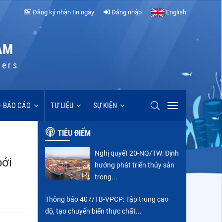
Đăng ký nhận tin ngày
Đăng nhập
English
AM
cers
 - BÁO CÁO
TƯ LIỆU
SỰ KIỆN
TIÊU ĐIỂM
Nghị quyết 20-NQ/TW: Định
bởi
hướng phát triển thủy sản
trong...
Thông báo 407/TB-VPCP: Tập trung cao
độ, tạo chuyển biến thực chất...