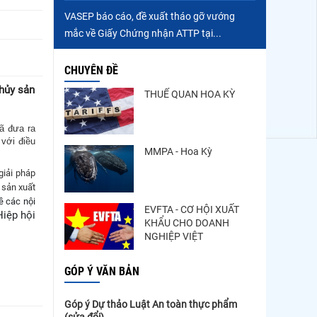
VASEP báo cáo, đề xuất tháo gỡ vướng
mắc về Giấy Chứng nhận ATTP tại...
CHUYÊN ĐỀ
thủy sản
THUẾ QUAN HOA KỲ
đã đưa ra
 với điều
MMPA - Hoa Kỳ
giải pháp
 sản xuất
ề các nội
EVFTA - CƠ HỘI XUẤT
Hiệp hội
KHẨU CHO DOANH
NGHIỆP VIỆT
GÓP Ý VĂN BẢN
Góp ý Dự thảo Luật An toàn thực phẩm
(sửa đổi)