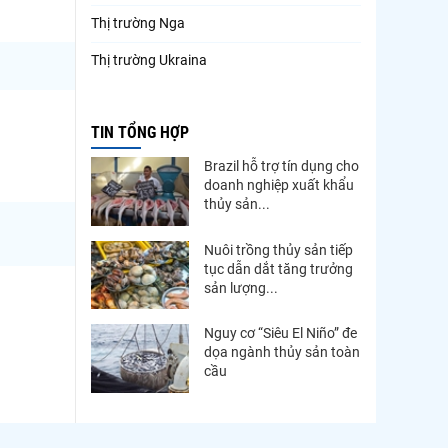
Thị trường Nga
Thị trường Ukraina
Thị trường French Polynesia
TIN TỔNG HỢP
Thị trường Trung Quốc
Brazil hỗ trợ tín dụng cho
Thị trường Papua New Guinea
doanh nghiệp xuất khẩu
thủy sản...
Thị trường New Zealand
Thị trường Đài Loan
Nuôi trồng thủy sản tiếp
tục dẫn dắt tăng trưởng
Thị trường Hàn Quốc
sản lượng...
Thị trường Mỹ
Nguy cơ “Siêu El Niño” đe
dọa ngành thủy sản toàn
Thị trường EU
cầu
Thị trường Nhật Bản
Thị trường Việt Nam