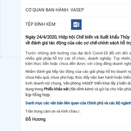
CƠ QUAN BAN HÀNH:
VASEP
TỆP ĐÍNH KÈM:
Ngày 24/4/2020, Hiệp hội Chế biến và Xuất khẩu Thủy 
về đánh giá tác động của các cơ chế-chính sách hỗ tr
Trước những ảnh hưởng của đại dịch Covid-19 đối với đời s
nhiều giải pháp hỗ trợ các tổ chức, doanh nghiệp. Tuy nhiê
kiện thực tiễn hoặc chưa đến được với cộng đồng doanh nghi
Nhằm đánh giá tiếp tác động của các giải pháp hỗ trợ doanh ng
chưa hiệu quả, chưa phù hợp, thúc đẩy việc ban hành hoặc triển 
kinh doanh nói chung
, Văn phòng VASEP triển khai lấy ý kiến d
dung trong
Phiếu khảo sát
(
file đính kèm
)
và gửi lại cho Văn ph
kịp tổng hợp.
Danh mục các văn bản liên quan của Chính phủ và các Bộ ngành 
Trân trọng cảm ơn và kính chào./.
Đỗ Hương