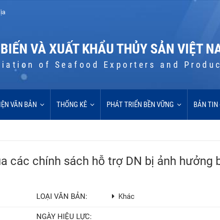
ịa
 BIẾN VÀ XUẤT KHẨU THỦY SẢN VIỆT N
iation of Seafood Exporters and Produ
IỆN VĂN BẢN
THỐNG KÊ
PHÁT TRIỂN BỀN VỮNG
BẢN TIN
ủa các chính sách hỗ trợ DN bị ảnh hưởng 
LOẠI VĂN BẢN:
Khác
NGÀY HIỆU LỰC: