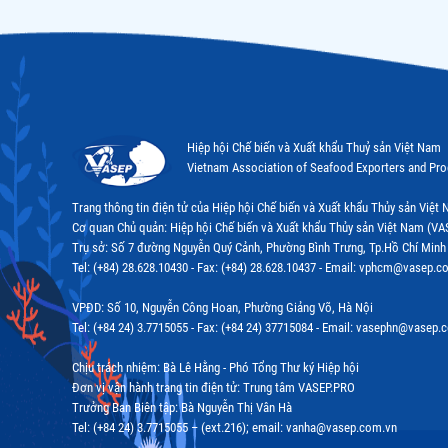
Hiệp hội Chế biến và Xuất khẩu Thuỷ sản Việt Nam
Vietnam Association of Seafood Exporters and Pr
Trang thông tin điện tử của Hiệp hội Chế biến và Xuất khẩu Thủy sản Việ
Cơ quan Chủ quản: Hiệp hội Chế biến và Xuất khẩu Thủy sản Việt Nam (VA
Trụ sở: Số 7 đường Nguyễn Quý Cảnh, Phường Bình Trưng, Tp.Hồ Chí Minh
Tel: (+84) 28.628.10430 - Fax: (+84) 28.628.10437 - Email: vphcm@vasep.c
VPĐD: Số 10, Nguyễn Công Hoan, Phường Giảng Võ, Hà Nội
Tel: (+84 24) 3.7715055 - Fax: (+84 24) 37715084 - Email: vasephn@vasep.
Chịu trách nhiệm: Bà Lê Hằng - Phó Tổng Thư ký Hiệp hội
Đơn vị vận hành trang tin điện tử: Trung tâm VASEP.PRO
Trưởng Ban Biên tập: Bà Nguyễn Thị Vân Hà
Tel: (+84 24) 3.7715055 – (ext.216); email: vanha@vasep.com.vn